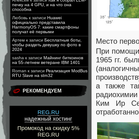
Алексей
к записи
Как я собрал LLM-
печку на 4 GPU, и на что она
способна
Любовь
к записи
Huawei
официально представила
HarmonyOS 7: какие смартфоны
получат её первыми
Место перво
Артем
к записи
Бесплатные боты,
чтобы раздеть девушку по фото в
При помощи 
2024
sasha
к записи
Майнинг биткоинов
1965 гг. бы
на 55-летнем ветеране IBM 1401
(аналогичн
Roman
к записи
Реализация ModBus
производств
RTU Slave на stm32
а также та
РЕКОМЕНДУЕМ
радиохимии
Ким Ир Се
отработанно
REG.RU
надежный хостинг
Промокод на скидку 5%
REG.RU