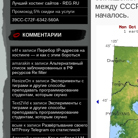
Лучший хостинг сайтов - REG.RU
между СССР
Промокод 5% скидки на услуги
началось.
39CC-C72F-6342-560A
КОММЕНТАРИИ
v4f
к записи
Перебор IP-адресов на
хостинге — и как с этим бороться
amarakin
к записи
Альтернативный
список заблокированных в РФ
ресурсов Re:filter
ResizeOn
к записи
Эксперименты с
тиграми и другие способы
преподавать программирование
студентам, которым скучно
Text2Vid
к записи
Эксперименты с
тиграми и другие способы
преподавать программирование
студентам, которым скучно
всым
к записи
Развёртывание своего
MTProxy Telegram со статистикой