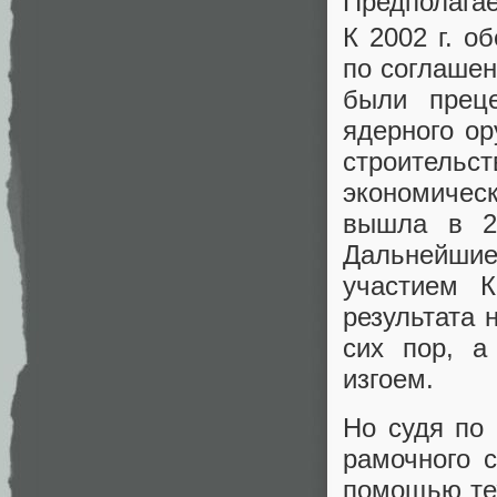
Предполагае
К 2002 г. о
по соглашен
были прец
ядерного ор
строитель
экономичес
вышла в 20
Дальнейшие
участием 
результата 
сих пор, а
изгоем.
Но судя по
рамочного 
помощью те