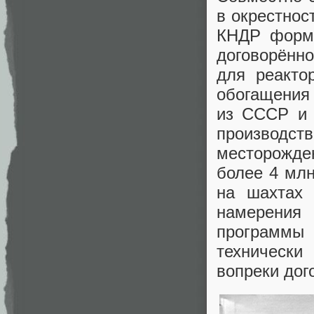
в окрестнос
КНДР форма
договорённ
для реакто
обогащения 
из СССР и 
производ
месторожде
более 4 млн
на шахтах 
намерения
программы 
технически
вопреки дог