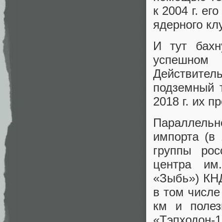
к 2004 г. ег
ядерного кл
И тут бахн
успешном 
Действите
подземный т
2018 г. их п
Параллельно
импорта (в
группы рос
центра им
«Зыбь») КНД
в том числе
км и полез
«Тэпходон-1