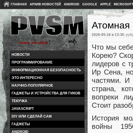
ГЛАВНАЯ
АРХИВ НОВОСТЕЙ
ANDROID
GOOGLE
APPLE
MICROSOF
Атомная
2026-05-16
в 13:30
, руб
Что мы себе
Корею? Скор
НОВОСТИ
лидеров с 
ПРОГРАММИРОВАНИЕ
Ир Сена, н
ИНФОРМАЦИОННАЯ БЕЗОПАСНОСТЬ
ЭТО ИНТЕРЕСНО
частями. И
НАУЧНО-ПОПУЛЯРНОЕ
страна, ко
ГАДЖЕТЫ И УСТРОЙСТВА ДЛЯ ГИКОВ
вопреки ли
ТЕКУЧКА
Стоит разоб
JAVASCRIPT
История мо
DIY ИЛИ СДЕЛАЙ САМ
ГАДЖЕТЫ
войны 195
ANDROID