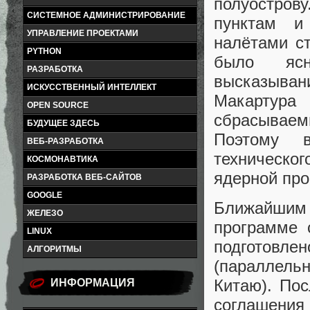
полуостро
СИСТЕМНОЕ АДМИНИСТРИРОВАНИЕ
пунктам и
УПРАВЛЕНИЕ ПРОЕКТАМИ
налётами с
PYTHON
было ясн
РАЗРАБОТКА
высказыва
ИСКУССТВЕННЫЙ ИНТЕЛЛЕКТ
Макартура п
OPEN SOURCE
сбрасываем
БУДУЩЕЕ ЗДЕСЬ
Поэтому в
ВЕБ-РАЗРАБОТКА
техническо
КОСМОНАВТИКА
ядерной про
РАЗРАБОТКА ВЕБ-САЙТОВ
GOOGLE
Ближайши
ЖЕЛЕЗО
программе 
LINUX
подготовле
АЛГОРИТМЫ
(параллел
Китаю). Пос
ИНФОРМАЦИЯ
соглашения 