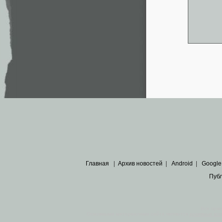
Главная
|
Архив новостей
|
Android
|
Google
Пуб
Все пра
Основными материалами сайта являются
архивные ко