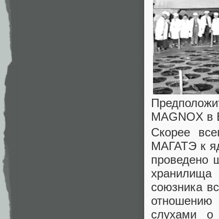
Предположит
MAGNOX в 
Скорее все
МАГАТЭ к я
проведено 
хранилища
союзника вс
отношению
слухами о