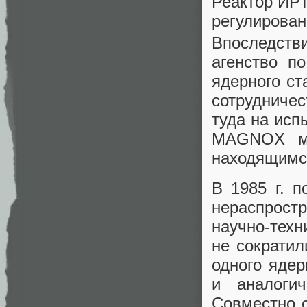
Реактор ИРТ
регулирован
Впоследств
агенство п
ядерного ст
сотрудничес
туда на исп
MAGNOX мо
находящимся
В 1985 г. 
нераспрост
научно-техн
не сократи
одного яде
и аналогич
Совместно 