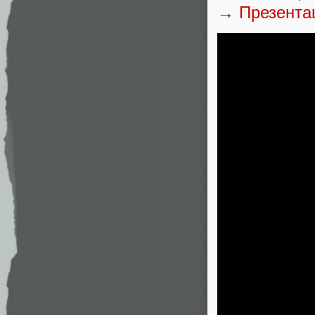
→
Презента