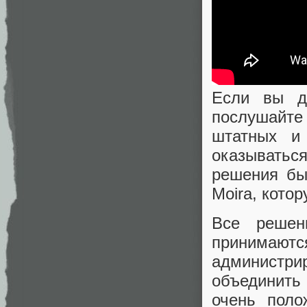
Если вы д
послушайт
штатных и 
оказываться
решения бы
Moira, котор
Все решен
принимают
администрир
объединить 
очень поло