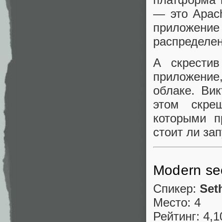
— это Apac
приложение
распределен
А скрести
приложение
облаке. Вик
этом скре
которыми п
стоит ли зап
Modern sec
Спикер:
Set
Место: 4
Рейтинг: 4,1