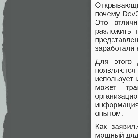
Открывающий
почему DevO
Это отлич
разложить 
представле
заработали 
Для этого 
появляются
использует 
может тр
организаци
информаци
опытом.
Как заявил
мощный дяд