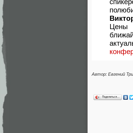
спике
полюб
Викто
Цены 
ближа
акту
конфе
Автор: Евгений Тр
Поделиться…