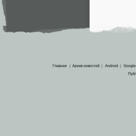
Главная
|
Архив новостей
|
Android
|
Google
Пуб
Все пра
Основными материалами сайта являются
архивные ко