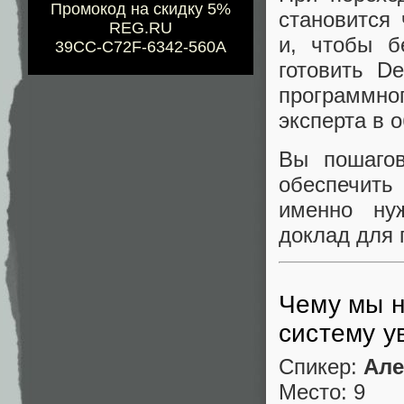
Промокод на скидку 5%
становится
REG.RU
и, чтобы б
39CC-C72F-6342-560A
готовить D
программног
эксперта в 
Вы пошагов
обеспечить
именно ну
доклад для 
Чему мы н
систему у
Спикер:
Але
Место: 9