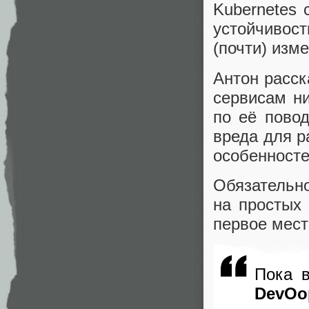
Kubernetes
устойчивост
(почти) изм
Антон расск
сервисам ни
по её повод
вреда для р
особенносте
Обязательно
на простых
первое мест
Пока в
DevOo