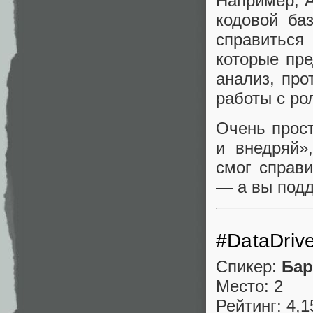
Например, A
кодовой ба
справиться
которые пре
анализ, про
работы с рол
Очень прост
и внедряй»
смог справи
— а вы подд
#DataDri
Спикер:
Бар
Место: 2
Рейтинг: 4,1