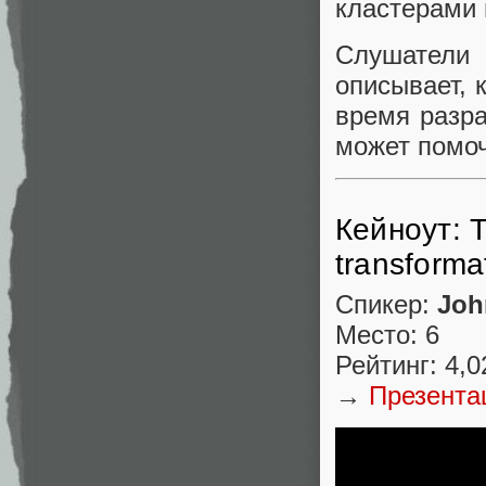
кластерами 
Слушатели 
описывает, 
время разра
может помоч
Кейноут: 
transforma
Спикер:
Joh
Место: 6
Рейтинг: 4,0
→
Презента