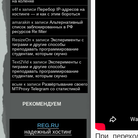
на коленке
v4f
к записи
Перебор IP-адресов на
хостинге — и как с этим бороться
amarakin
к записи
Альтернативный
список заблокированных в РФ
ресурсов Re:filter
ResizeOn
к записи
Эксперименты с
тиграми и другие способы
преподавать программирование
студентам, которым скучно
Text2Vid
к записи
Эксперименты с
тиграми и другие способы
преподавать программирование
студентам, которым скучно
всым
к записи
Развёртывание своего
MTProxy Telegram со статистикой
РЕКОМЕНДУЕМ
REG.RU
надежный хостинг
При перехо