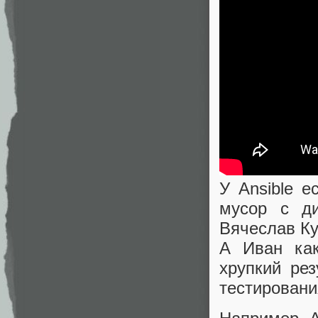
У Ansible е
мусор с ди
Вячеслав Ку
А Иван как
хрупкий ре
тестировани