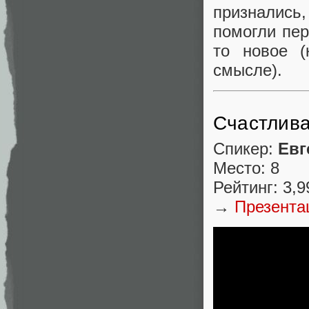
признались
помогли пер
то новое (
смысле).
Счастлива
Спикер:
Евг
Место: 8
Рейтинг: 3,9
→
Презента