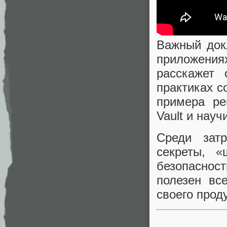
Важный док
приложениях
расскажет 
практиках с
примера ре
Vault и науч
Среди зат
секреты, 
безопасност
полезен вс
своего прод