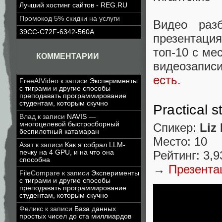
Лучший хостинг сайтов - REG.RU
Промокод 5% скидки на услуги
Видео раз
39CC-C72F-6342-560A
презентаци
топ-10 с ме
КОММЕНТАРИИ
видеозапи
есть
.
FreeAIVideo
к записи
Эксперименты
с тиграми и другие способы
преподавать программирование
студентам, которым скучно
Practical 
Влад
к записи
NAVIS —
многоцелевой быстросборный
Спикер:
Liz
беспилотный катамаран
Место: 10
Азат
к записи
Как я собрал LLM-
печку на 4 GPU, и на что она
Рейтинг: 3,9
способна
→
Презента
FileCompare
к записи
Эксперименты
с тиграми и другие способы
преподавать программирование
студентам, которым скучно
Феликс
к записи
База данных
простых чисел до ста миллиардов