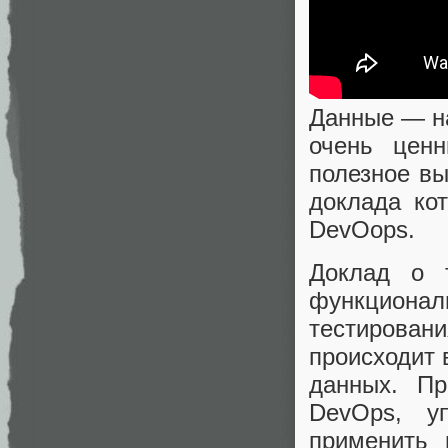
Данные — на
очень цен
полезное вы
доклада ко
DevOops.
Доклад о т
функциона
тестирован
происходит 
данных. Пр
DevOps, у
применить 