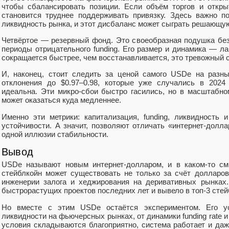
чтобы сбалансировать позиции. Если объём торгов и открыты
становится труднее поддерживать привязку. Здесь важно п
ликвидность рынка, и этот дисбаланс может сыграть решающую
Четвёртое — резервный фонд. Это своеобразная подушка безо
периоды отрицательного funding. Его размер и динамика — л
сокращается быстрее, чем восстанавливается, это тревожный с
И, наконец, стоит следить за ценой самого USDe на разн
отклонения до $0.97–0.98, которые уже случались в 2024 
идеальна. Эти микро-сбои быстро гасились, но в масштабно
может оказаться куда медленнее.
Именно эти метрики: капитализация, funding, ликвидность
устойчивости. А значит, позволяют отличать «интернет-долл
одной иллюзии стабильности.
Вывод
USDe называют новым интернет-долларом, и в каком-то см
стейблкойн может существовать не только за счёт долларов
инженерии залога и хеджирования на деривативных рынках
быстрорастущих проектов последних лет и вывело в топ-3 стей
Но вместе с этим USDe остаётся экспериментом. Его ус
ликвидности на фьючерсных рынках, от динамики funding rate и
условия складываются благоприятно, система работает и даж