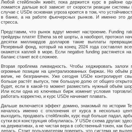
Любой стейблкойн живёт, пока держится курс в районе одн
ломается дальше всё зависит от скорости реакции системы 
случае с USDe основная угроза кроется в том, что устойчивос
в банке, а на работе фьючерсных рынков. И именно это д
стресса.
Представим, что рынок вдруг меняет настроение. Funding ra
трейдеры платят Ethena за её шорты, а наоборот, протокол на
десятки миллиардов долларов такие выплаты превращаю
Резервный фонд, который на конец 2024 года составлял все
окажется каплей в море. Если negative funding растянется 
баланс станет всё сложнее.
Вторая проблема ликвидность. Чтобы хеджировать залоги п
огромные позиции на централизованных биржах. Но объём pe
велик, не безграничен. Уже сегодня USDe контролирует с
больше растёт выпуск, тем большую долю от общего открытог
будет, если в какой-то момент разместить нужный объём шо
Или если одна из ключевых бирж изменит условия торговли
работать корректно, и курс USDe начинает плавать.
Дальше включается эффект домино, знакомый по истории Te
началось именно с отклонения от курса в несколько цент
выходить, продавать стейблкойн, курс ещё больше падал, арби
сутки вся конструкция обнулилась. У USDe схема другая: здес
на деривативах, а не чистая вера в собственный токен, как был
делась. Стоит пользователям поверить, что система не выде