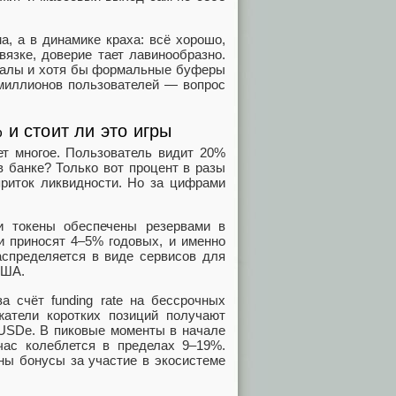
а, а в динамике краха: всё хорошо,
вязке, доверие тает лавинообразно.
ералы и хотя бы формальные буферы
 миллионов пользователей — вопрос
и стоит ли это игры
ет многое. Пользователь видит 20%
в банке? Только вот процент в разы
приток ликвидности. Но за цифрами
и токены обеспечены резервами в
и приносят 4–5% годовых, и именно
аспределяется в виде сервисов для
США.
 счёт funding rate на бессрочных
жатели коротких позиций получают
sUSDe. В пиковые моменты в начале
час колеблется в пределах 9–19%.
ны бонусы за участие в экосистеме