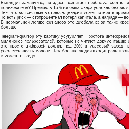
Выглядит заманчиво, но здесь возникает проблема соотноше
пользователь? Премию в 15% годовых сверх условно безриск
Тем, что вся система в стресс-сценарии может потерять привяз
То есть риск — стопроцентная потеря капитала, а награда — в
В нормальной логике финансов это дисбаланс: за такие хво
больше.
Telegram-фактор эту картину усугубляет. Простота интерфей
миллионов пользователей, которые не читают документацию и
это просто цифровой доллар под 20% и массовый заход на
рефлексивность модели. Чем больше людей входит ради проце
в момент выхода.