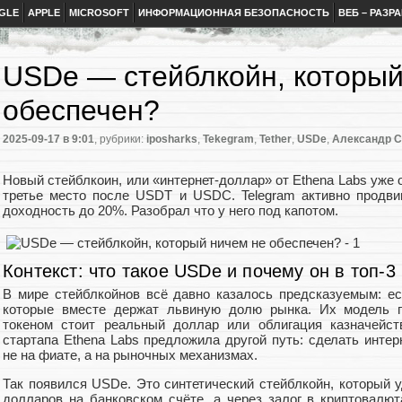
GLE
APPLE
MICROSOFT
ИНФОРМАЦИОННАЯ БЕЗОПАСНОСТЬ
ВЕБ – РАЗР
USDe — стейблкойн, который
обеспечен?
2025-09-17
в 9:01
, рубрики:
iposharks
,
Tekegram
,
Tether
,
USDe
,
Александр 
Новый стейблкоин, или «интернет-доллар» от Ethena Labs уже 
третье место после USDT и USDC. Telegram активно продви
доходность до 20%. Разобрал что у него под капотом.
Контекст: что такое USDe и почему он в топ-3
В мире стейблкойнов всё давно казалось предсказуемым: ест
которые вместе держат львиную долю рынка. Их модель
токеном стоит реальный доллар или облигация казначейс
стартапа Ethena Labs предложила другой путь: сделать интер
не на фиате, а на рыночных механизмах.
Так появился USDe. Это синтетический стейблкойн, который у
долларов на банковском счёте, а через залог в криптовал