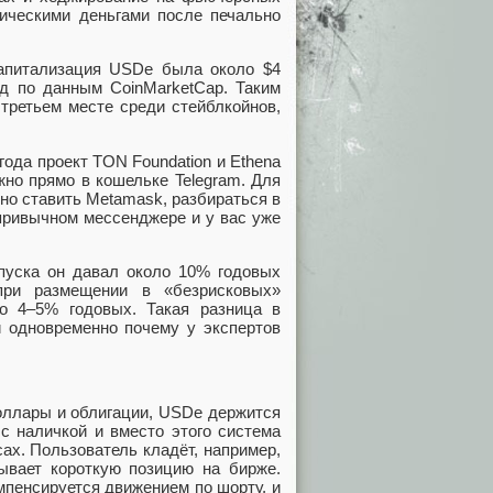
мическими деньгами после печально
капитализация USDe была около $4
рд по данным CoinMarketCap. Таким
 третьем месте среди стейблкойнов,
года проект TON Foundation и Ethena
жно прямо в кошельке Telegram. Для
но ставить Metamask, разбираться в
 привычном мессенджере и у вас уже
апуска он давал около 10% годовых
ри размещении в «безрисковых»
го 4–5% годовых. Такая разница в
и одновременно почему у экспертов
оллары и облигации, USDe держится
с наличкой и вместо этого система
ах. Пользователь кладёт, например,
ывает короткую позицию на бирже.
мпенсируется движением по шорту, и