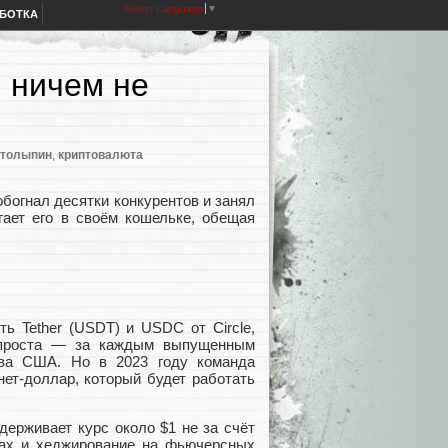
Select Language
▼
АБОТКА
 ничем не
Столыпин
,
криптовалюта
обогнал десятки конкурентов и занял
гает его в своём кошельке, обещая
ь Tether (USDT) и USDC от Circle,
 проста — за каждым выпущенным
тва США. Но в 2023 году команда
нет-доллар, который будет работать
держивает курс около $1 не за счёт
ютах и хеджирование на фьючерсных