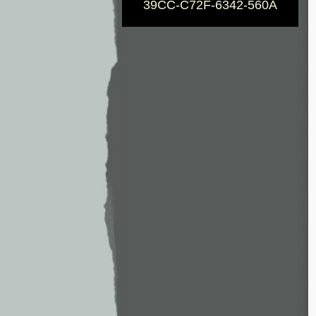
39CC-C72F-6342-560A