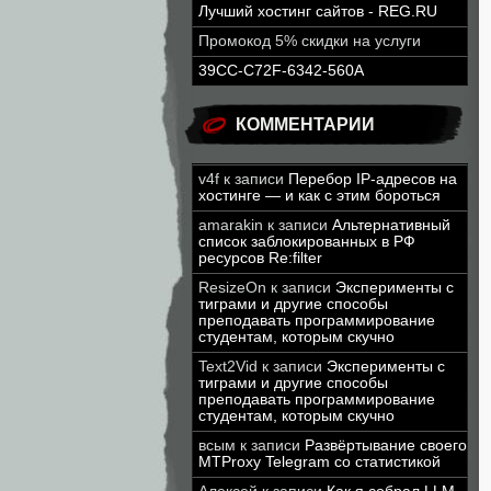
Лучший хостинг сайтов - REG.RU
Промокод 5% скидки на услуги
39CC-C72F-6342-560A
КОММЕНТАРИИ
v4f
к записи
Перебор IP-адресов на
хостинге — и как с этим бороться
amarakin
к записи
Альтернативный
список заблокированных в РФ
ресурсов Re:filter
ResizeOn
к записи
Эксперименты с
тиграми и другие способы
преподавать программирование
студентам, которым скучно
Text2Vid
к записи
Эксперименты с
тиграми и другие способы
преподавать программирование
студентам, которым скучно
всым
к записи
Развёртывание своего
MTProxy Telegram со статистикой