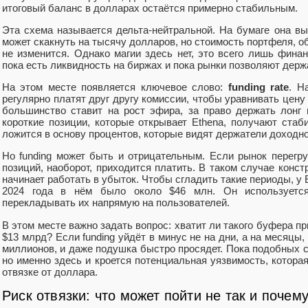
итоговый баланс в долларах остаётся примерно стабильным.
Эта схема называется дельта-нейтральной. На бумаге она вы
может скакнуть на тысячу долларов, но стоимость портфеля, 
не изменится. Однако магии здесь нет, это всего лишь финан
пока есть ликвидность на биржах и пока рынки позволяют держ
На этом месте появляется ключевое слово:
funding rate
. Н
регулярно платят друг другу комиссии, чтобы уравнивать цену 
большинство ставит на рост эфира, за право держать лонг
короткие позиции, которые открывает Ethena, получают стаб
ложится в основу процентов, которые видят держатели доходн
Но funding может быть и отрицательным. Если рынок перегр
позиций, наоборот, приходится платить. В таком случае конст
начинает работать в убыток. Чтобы сгладить такие периоды, у 
2024 года в нём было около $46 млн. Он используетс
перекладывать их напрямую на пользователей.
В этом месте важно задать вопрос: хватит ли такого буфера п
$13 млрд? Если funding уйдёт в минус не на дни, а на месяцы
миллионов, и даже подушка быстро просядет. Пока подобных с
но именно здесь и кроется потенциальная уязвимость, котора
отвязке от доллара.
Риск отвязки: что может пойти не так и поче