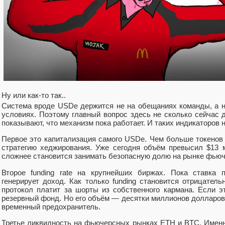
Ну или как-то так..
Система вроде USDe держится не на обещаниях команды, а 
условиях. Поэтому главный вопрос здесь не сколько сейчас 
показывают, что механизм пока работает. И таких индикаторов 
Первое это капитализация самого USDe. Чем больше токенов 
стратегию хеджирования. Уже сегодня объём превысил $13 
сложнее становится занимать безопасную долю на рынке фьюч
Второе funding rate на крупнейших биржах. Пока ставка 
генерирует доход. Как только funding становится отрицател
протокол платит за шорты из собственного кармана. Если э
резервный фонд. Но его объём — десятки миллионов долларов
временный предохранитель.
Третье ликвидность на фьючерсных рынках ETH и BTC. Именн