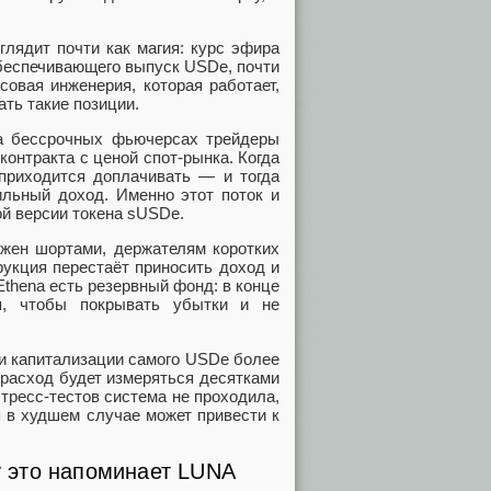
глядит почти как магия: курс эфира
обеспечивающего выпуск USDe, почти
совая инженерия, которая работает,
ать такие позиции.
а бессрочных фьючерсах трейдеры
контракта с ценой спот-рынка. Когда
 приходится доплачивать — и тогда
ильный доход. Именно этот поток и
ой версии токена sUSDe.
ужен шортами, держателям коротких
рукция перестаёт приносить доход и
Ethena есть резервный фонд: в конце
я, чтобы покрывать убытки и не
ри капитализации самого USDe более
, расход будет измеряться десятками
тресс-тестов система не проходила,
я в худшем случае может привести к
му это напоминает LUNA