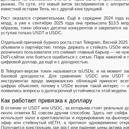
рынках. По сути, это новый виток экспериментов с алгорит
известной истории Terra, но с другой конструкцией.
Рост оказался стремительным. Ещё в середине 2024 года 
млрд, а уже к сентябрю 2025 года она превысила $13.5 мл
образом, токен обогнал десятки конкурентов и закрепился на
уступая только USDT и USDC.
Отдельной причиной бурного роста стал Telegram. Весной 2025 
объявили о партнёрстве: теперь держать и стейкать USDe мо
розничного пользователя это снимает главный барьер — не нуж
DeFi-сайтах или бояться ошибиться с сетью. Пара нажатий в
цифровой доллар, да ещё и с доходностью.
В Telegram-версии токен называется tsUSDe, и на момент з
базовой доходности. Для сравнения: USDC или USDT п
инструментах вроде американских облигаций приносят все
цифрах объясняет, почему к USDe возник такой интерес — 
появились вопросы о долгосрочной устойчивости этой модели.
Как работает привязка к доллару
В отличие от USDT или USDC, за которыми стоят реальные д
около отметки $1 совсем другим способом. Здесь нет сейфа 
использует залог в криптовалютах и хеджирование на фьючерс
эфир или стейкнутый stETH, а протокол одновременно откр
Получается конструкция, где рост или падение цены актива ко