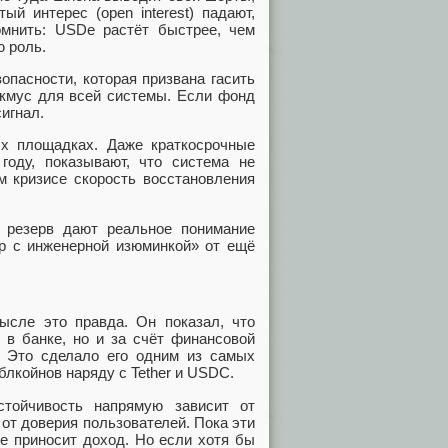
й интерес (open interest) падают,
омнить: USDe растёт быстрее, чем
 роль.
пасности, которая призвана гасить
акмус для всей системы. Если фонд
игнал.
ых площадках. Даже краткосрочные
году, показывают, что система не
м кризисе скорость восстановления
 и резерв дают реальное понимание
ар с инженерной изюминкой» от ещё
ысле это правда. Он показал, что
 в банке, но и за счёт финансовой
. Это сделало его одним из самых
блкойнов наряду с Tether и USDC.
тойчивость напрямую зависит от
 от доверия пользователей. Пока эти
е приносит доход. Но если хотя бы