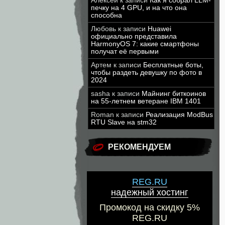
Алексей
к записи
Как я собрал LLM-
печку на 4 GPU, и на что она
способна
Любовь
к записи
Huawei
официально представила
HarmonyOS 7: какие смартфоны
получат её первыми
Артем
к записи
Бесплатные боты,
чтобы раздеть девушку по фото в
2024
sasha
к записи
Майнинг биткоинов
на 55-летнем ветеране IBM 1401
Roman
к записи
Реализация ModBus
RTU Slave на stm32
РЕКОМЕНДУЕМ
REG.RU
надежный хостинг
Промокод на скидку 5%
REG.RU