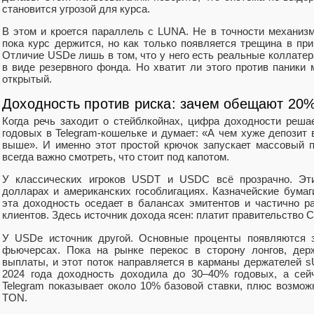
становится угрозой для курса.
В этом и кроется параллель с LUNA. Не в точности механизм
пока курс держится, но как только появляется трещина в при
Отличие USDe лишь в том, что у него есть реальные коллат
в виде резервного фонда. Но хватит ли этого против паники
открытый.
Доходность против риска: зачем обещают 20% 
Когда речь заходит о стейблкойнах, цифра доходности реша
годовых в Telegram-кошельке и думает: «А чем хуже депозит 
выше». И именно этот простой крючок запускает массовый 
всегда важно смотреть, что стоит под капотом.
У классических игроков USDT и USDC всё прозрачно. Эт
долларах и американских гособлигациях. Казначейские бумаг
эта доходность оседает в балансах эмитентов и частично р
клиентов. Здесь источник дохода ясен: платит правительство 
У USDe источник другой. Основные проценты появляются за
фьючерсах. Пока на рынке перекос в сторону лонгов, дер
выплаты, и этот поток направляется в карманы держателей 
2024 года доходность доходила до 30–40% годовых, а сей
Telegram показывает около 10% базовой ставки, плюс возмож
TON.