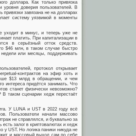
ого доллара. Как только привязка
и уровня доверия пользователей. В
ть привязки завязана не на долларах
елает систему уязвимой в моменты
te уходит в минус, и теперь уже не
чинает платить. При капитализации в
тся в серьёзный отток средств.
го $46 млн, в таком случае быстро
на недели или месяцы, поддерживать
ользователей, протокол открывает
rpetual-контрактов на эфир хоть и
выше $13 млрд в обращении, и чем
о интереса придётся занимать. Что
ртов станет физически невозможно?
? В таком сценарии хедж перестаёт
rra. У LUNA и UST в 2022 году всё
ов. Пользователи начали массово
траж не справлялся, и буквально за
ь есть залог в криптовалютах и хедж
о у UST. Но логика паники никуда не
ржит и массовый выход сам по себе