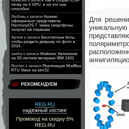
Алексей
к записи
Как я собрал LLM-
печку на 4 GPU, и на что она
способна
Любовь
к записи
Huawei
Для решени
официально представила
HarmonyOS 7: какие смартфоны
уникальную
получат её первыми
представ
Артем
к записи
Бесплатные боты,
чтобы раздеть девушку по фото в
поляриметро
2024
расположе
sasha
к записи
Майнинг биткоинов
на 55-летнем ветеране IBM 1401
аннигиляци
Roman
к записи
Реализация ModBus
RTU Slave на stm32
РЕКОМЕНДУЕМ
REG.RU
надежный хостинг
Промокод на скидку 5%
REG.RU