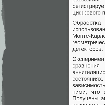
регистриру
цифрового п
Обработка
использова
Монте-Кар
геометриче
детекторов.
Экспериме
сравнения 
аннигиляци
состояния
зависимост
ними, что 
Получены ам
позволило 