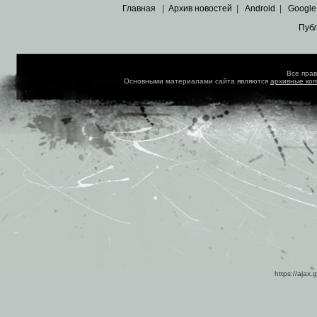
Главная
|
Архив новостей
|
Android
|
Google
Пуб
Все пра
Основными материалами сайта являются
архивные ко
https://ajax.