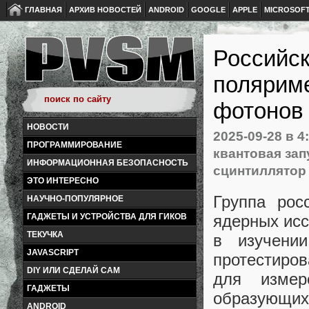
ГЛАВНАЯ
АРХИВ НОВОСТЕЙ
ANDROID
GOOGLE
APPLE
MICROSOF
Российск
поляриме
фотонов
НОВОСТИ
2025-09-28
в 4
ПРОГРАММИРОВАНИЕ
квантовая зап
ИНФОРМАЦИОННАЯ БЕЗОПАСНОСТЬ
сцинтиллятор
ЭТО ИНТЕРЕСНО
Группа ро
НАУЧНО-ПОПУЛЯРНОЕ
ядерных исс
ГАДЖЕТЫ И УСТРОЙСТВА ДЛЯ ГИКОВ
ТЕКУЧКА
в изучении
JAVASCRIPT
протестиро
DIY ИЛИ СДЕЛАЙ САМ
для измер
ГАДЖЕТЫ
образующих
ANDROID