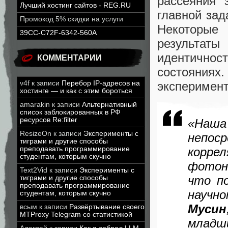
рассеяния 
Лучший хостинг сайтов - REG.RU
главной зад
Промокод 5% скидки на услуги
Некоторые 
39CC-C72F-6342-560A
результат
идентичнос
КОММЕНТАРИИ
состояния
v4f
к записи
Перебор IP-адресов на
эксперимент
хостинге — и как с этим бороться
amarakin
к записи
Альтернативный
список заблокированных в РФ
ресурсов Re:filter
«Наша
ResizeOn
к записи
Эксперименты с
непос
тиграми и другие способы
преподавать программирование
корре
студентам, которым скучно
фотон
Text2Vid
к записи
Эксперименты с
что п
тиграми и другие способы
преподавать программирование
научн
студентам, которым скучно
Мусин
всым
к записи
Развёртывание своего
MTProxy Telegram со статистикой
младш