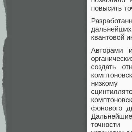
повысить то
Разработан
дальнейших
квантовой и
Авторами и
органическ
создать от
комптоновс
низкому 
сцинтилля
комптоновс
фонового д
Дальнейшие
точности 