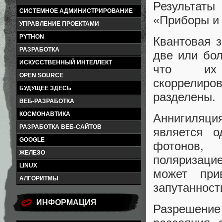
Результат
СИСТЕМНОЕ АДМИНИСТРИРОВАНИЕ
«Приборы и 
УПРАВЛЕНИЕ ПРОЕКТАМИ
PYTHON
Квантовая з
РАЗРАБОТКА
две или бо
ИСКУССТВЕННЫЙ ИНТЕЛЛЕКТ
что их 
OPEN SOURCE
скоррелиров
БУДУЩЕЕ ЗДЕСЬ
разделены.
ВЕБ-РАЗРАБОТКА
КОСМОНАВТИКА
Аннигиляци
РАЗРАБОТКА ВЕБ-САЙТОВ
является о
GOOGLE
фотонов,
ЖЕЛЕЗО
поляризацие
LINUX
может при
АЛГОРИТМЫ
запутанност
ИНФОРМАЦИЯ
Разрешени