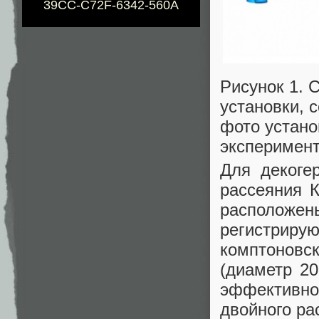
39CC-C72F-6342-560A
Рисунок 1. 
установки, 
фото устано
эксперимен
Для декоге
рассеяния К
расположен
регистри
комптоновс
(диаметр 2
эффективн
двойного ра