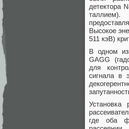
детектора N
таллием)
предоставл
Высокое эне
511 кэВ) кр
В одном из
GAGG (гадо
для контро
сигнала в 
декогерентн
запутанност
Установка 
рассеивател
где оба ф
рассеянии