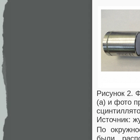
Рисунок 2. 
(а) и фото 
сцинтиллято
Источник: ж
По окружно
были расп