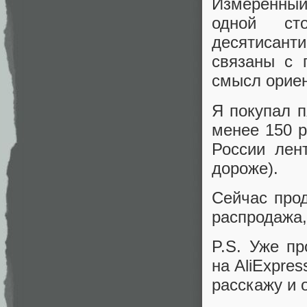
Измеренный
одной ст
десятисант
связаны с 
смысл ориен
Я покупал п
менее 150 р
России лен
дороже).
Сейчас прод
распродажа,
P.S. Уже пр
на AliExpre
расскажу и о