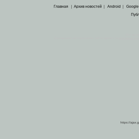
Главная
|
Архив новостей
|
Android
|
Google
Пуб
Все пра
Основными материалами сайта являются
архивные ко
https://ajax.