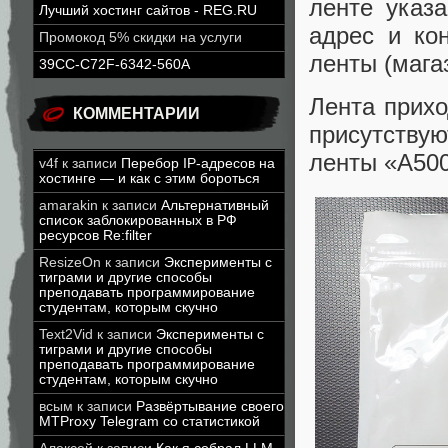
ленте указа
Лучший хостинг сайтов - REG.RU
адрес и ко
Промокод 5% скидки на услуги
ленты (магаз
39CC-C72F-6342-560A
Лента прихо
КОММЕНТАРИИ
присутству
ленты «A50
v4f
к записи
Перебор IP-адресов на
хостинге — и как с этим бороться
amarakin
к записи
Альтернативный
список заблокированных в РФ
ресурсов Re:filter
ResizeOn
к записи
Эксперименты с
тиграми и другие способы
преподавать программирование
студентам, которым скучно
Text2Vid
к записи
Эксперименты с
тиграми и другие способы
преподавать программирование
студентам, которым скучно
всым
к записи
Развёртывание своего
MTProxy Telegram со статистикой