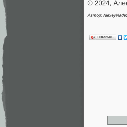
© 2024, Але
Автор: AlexeyNadez
Поделиться…