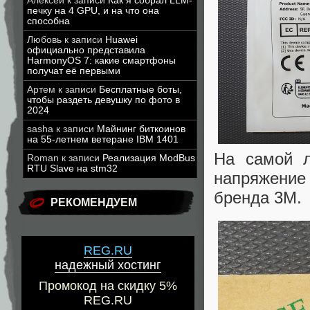
Алексей
к записи
Как я собрал LLM-
печку на 4 GPU, и на что она
способна
Любовь
к записи
Huawei
официально представила
HarmonyOS 7: какие смартфоны
получат её первыми
Артем
к записи
Бесплатные боты,
чтобы раздеть девушку по фото в
2024
sasha
к записи
Майнинг биткоинов
на 55-летнем ветеране IBM 1401
На самой л
Roman
к записи
Реализация ModBus
RTU Slave на stm32
напряжение
бренда 3M.
РЕКОМЕНДУЕМ
REG.RU
надежный хостинг
Промокод на скидку 5%
REG.RU