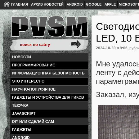
ГЛАВНАЯ
АРХИВ НОВОСТЕЙ
ANDROID
GOOGLE
APPLE
MICROSOF
Светоди
LED, 10 
2024-10-30
в 8:06
, рубр
НОВОСТИ
Мне удалось
ПРОГРАММИРОВАНИЕ
ленту с дей
ИНФОРМАЦИОННАЯ БЕЗОПАСНОСТЬ
параметрам
ЭТО ИНТЕРЕСНО
НАУЧНО-ПОПУЛЯРНОЕ
Заказал, из
ГАДЖЕТЫ И УСТРОЙСТВА ДЛЯ ГИКОВ
ТЕКУЧКА
JAVASCRIPT
DIY ИЛИ СДЕЛАЙ САМ
ГАДЖЕТЫ
ANDROID