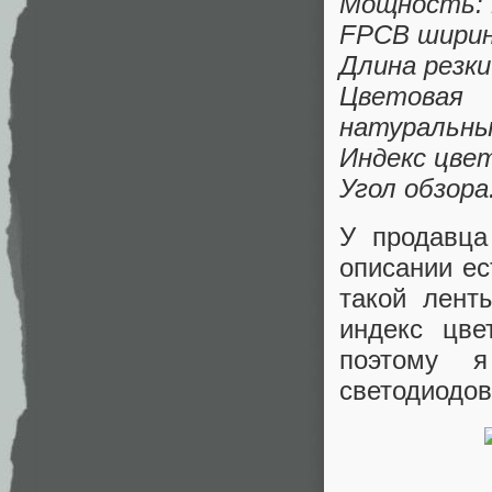
Мощность: 
FPCB ширин
Длина резки
Цветовая
натуральный
Индекс цве
Угол обзора
У продавца
описании ес
такой лент
индекс цве
поэтому 
светодиодов