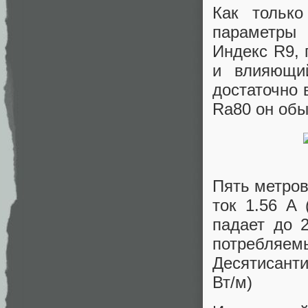
Как тольк
параметры 
Индекс R9, 
и влияющий
достаточно 
Ra80 он обы
Пять метров
ток 1.56 A 
падает до 
потребляемы
Десятисанти
Вт/м)