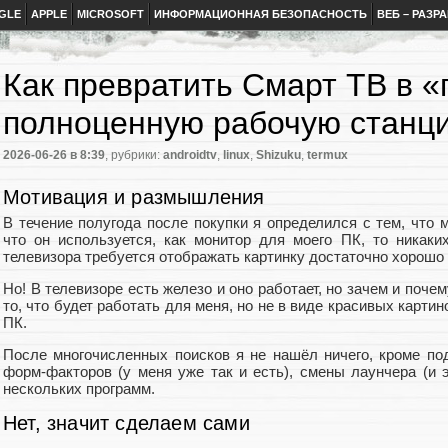
GLE
APPLE
MICROSOFT
ИНФОРМАЦИОННАЯ БЕЗОПАСНОСТЬ
ВЕБ – РАЗР
Как превратить Смарт ТВ в «
полноценную рабочую станци
2026-06-26
в 8:39
, рубрики:
androidtv
,
linux
,
Shizuku
,
termux
Мотивация и размышления
В течение полугода после покупки я определился с тем, что м
что он используется, как монитор для моего ПК, то никак
телевизора требуется отображать картинку достаточно хорошо 
Но! В телевизоре есть железо и оно работает, но зачем и почем
то, что будет работать для меня, но не в виде красивых картин
ПК.
После многочисленных поисков я не нашёл ничего, кроме п
форм-факторов (у меня уже так и есть), смены лаунчера (и 
нескольких программ.
Нет, значит сделаем сами