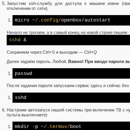
Запустим ssh-службу для доступа к машине извне (пр
отключении от сети).
micro ~
/.config/
openbox/autostart
Начало не трогаем, а в самый конец на новой строке пишем
sshd
&
Сохраняем через Ctrl+S и выходим — Ctrl+Q
Далее задаём пароль. Любой.
Важно! При вводе пароля в
passwd
После задания пароля запускаем сервис здесь и сейчас бе
sshd
Настроим автозапуск нашей системы при включении ТВ с нул
пульта выключаете)
mkdir -p ~
/.termux/
boot