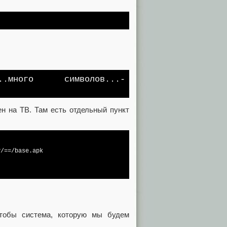
_...много символов...-
ен на ТВ. Там есть отдельный пункт
/==/base.apk

тобы система, которую мы будем