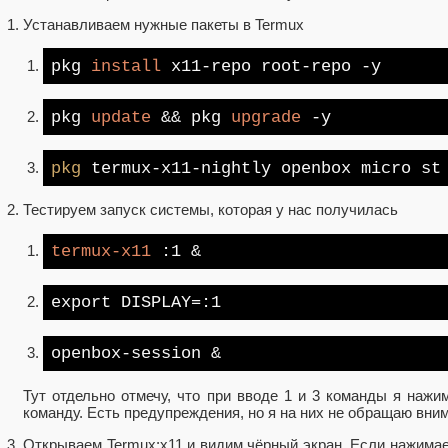
Устанавливаем нужные пакеты в Termux
pkg
install
x11-repo root-repo -y
pkg
update
&& pkg
upgrade
-y
pkg
termux-x11-nightly openbox micro st 
Тестируем запуск системы, которая у нас получилась
termux-x11
:1
&
export
DISPLAY=:1
openbox-session &
Тут отдельно отмечу, что при вводе 1 и 3 команды я нажи
команду. Есть предупреждения, но я на них не обращаю вни
Открываем Termux:x11 и видим чёрный экран. Если нажимае