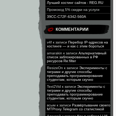
Лучший хостинг сайтов - REG.RU
Промокод 5% скидки на услуги
39CC-C72F-6342-560A
КОММЕНТАРИИ
v4f
к записи
Перебор IP-адресов на
хостинге — и как с этим бороться
amarakin
к записи
Альтернативный
список заблокированных в РФ
ресурсов Re:filter
ResizeOn
к записи
Эксперименты с
тиграми и другие способы
преподавать программирование
студентам, которым скучно
Text2Vid
к записи
Эксперименты с
тиграми и другие способы
преподавать программирование
студентам, которым скучно
всым
к записи
Развёртывание своего
MTProxy Telegram со статистикой