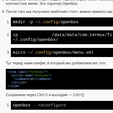
контекстное меню. Это лаунчер Openbox.
После того как получили «рабочий стол», можно немного нас
mkdir -p ~
/.config/
openbox
cp
/data/
data/com.termux
/fi
~/.config
/openbox/
micro ~
/.config/
openbox/menu.xml
Тут перед нами конфиг, в который мы добавляем вот это:
<
item
label
=
"Terminal"
>
<
action
name
=
"Execute"
>
<
command
>
st
</
command
>
</
action
>
</
item
>
Сохраняем через Ctrl+S и выходим — Ctrl+Q
openbox
--reconfigure