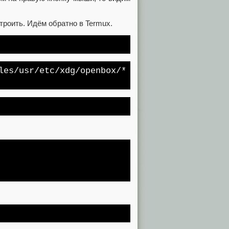
троить. Идём обратно в Termux.
les/
usr
/etc/
xdg
/openbox/
*