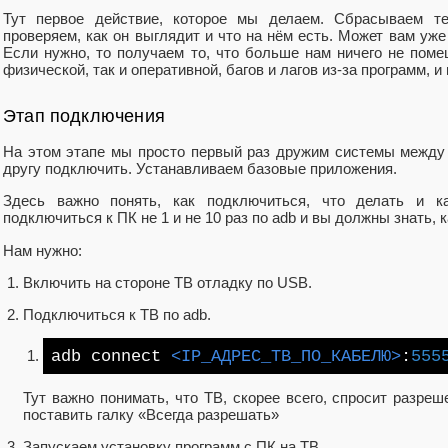
Тут первое действие, которое мы делаем. Сбрасываем те
проверяем, как он выглядит и что на нём есть. Может вам уже
Если нужно, то получаем то, что больше нам ничего не поме
физической, так и оперативной, багов и лагов из-за программ, 
Этап подключения
На этом этапе мы просто первый раз дружим системы между с
другу подключить. Устанавливаем базовые приложения.
Здесь важно понять, как подключиться, что делать и к
подключиться к ПК не 1 и не 10 раз по adb и вы должны знать, к
Нам нужно:
Включить на стороне ТВ отладку по USB.
Подключиться к ТВ по adb.
adb connect
<IP_АДРЕС_ТВ_ПО_КАБЕЛЮ>
:
555
Тут важно понимать, что ТВ, скорее всего, спросит разре
поставить галку «Всегда разрешать»
Запускаем установку программ с ПК на ТВ.