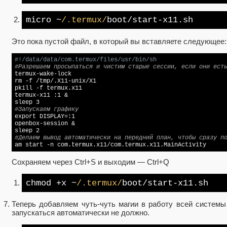
micro ~
/.termux/
boot/start-x11.sh
Это пока пустой файл, в который вы вставляете следующее:
#!/data/data/com.termux/files/usr/bin/sh
#Разрешаем просыпаться и чистим старые сессии, если они ест

termux-wake-lock

rm 
-f
 /tmp/.X11-unix/X1

pkill 
-f
 termux.x11

termux-x11 :1 &

#Запускаем графику
export
 DISPLAY=:1

openbox-session &

#Делаем вывод автоматически на передний план, чтобы сразу п
Сохраняем через Ctrl+S и выходим — Ctrl+Q
chmod +x ~
/.termux/
boot/start-x11.sh
Теперь добавляем чуть-чуть магии в работу всей системы 
запускаться автоматически не должно.