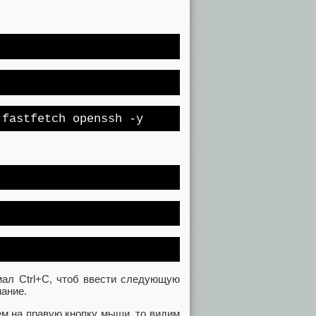
fastfetch openssh -y
мал Ctrl+C, чтоб ввести следующую
мание.
м на правую кнопку мыши, то видим