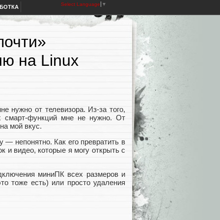
Select Language
▼
АБОТКА
почти»
ю на Linux
не нужно от телевизора. Из-за того,
их смарт-функций мне не нужно. От
на мой вкус.
у — непонятно. Как его превратить в
ок и видео, которые я могу открыть с
одключения миниПК всех размеров и
это тоже есть) или просто удаления