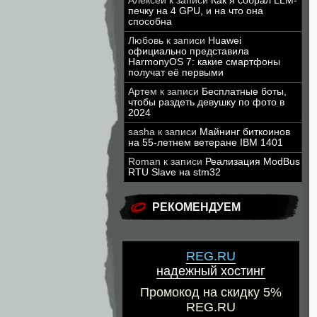
Алексей
к записи
Как я собрал LLM-
печку на 4 GPU, и на что она
способна
Любовь
к записи
Huawei
официально представила
HarmonyOS 7: какие смартфоны
получат её первыми
Артем
к записи
Бесплатные боты,
чтобы раздеть девушку по фото в
2024
sasha
к записи
Майнинг биткоинов
на 55-летнем ветеране IBM 1401
Roman
к записи
Реализация ModBus
RTU Slave на stm32
РЕКОМЕНДУЕМ
REG.RU
надежный хостинг
Промокод на скидку 5%
REG.RU