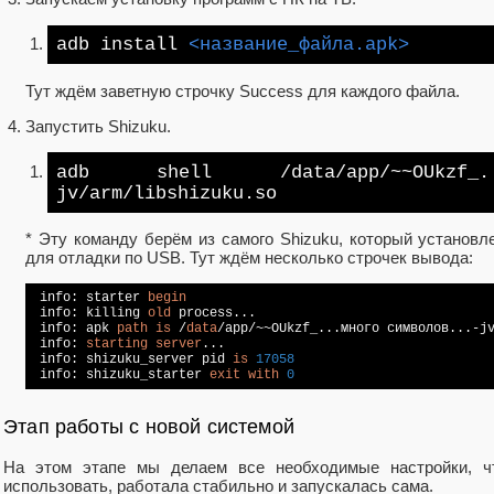
adb install
<название_файла.apk>
Тут ждём заветную строчку Success для каждого файла.
Запустить Shizuku.
adb shell
/data/
app/~~OUkzf
jv
/arm/
libshizuku.so
* Эту команду берём из самого Shizuku, который установл
для отладки по USB. Тут ждём несколько строчек вывода:
 info: starter 
begin
 info: killing 
old
 process...

 info: apk 
path
is
 /
data
/app/~~OUkzf_...много символов...-jv
 info: 
starting
server
...

 info: shizuku_server pid 
is
17058
 info: shizuku_starter 
exit
with
0
Этап работы с новой системой
На этом этапе мы делаем все необходимые настройки, ч
использовать, работала стабильно и запускалась сама.