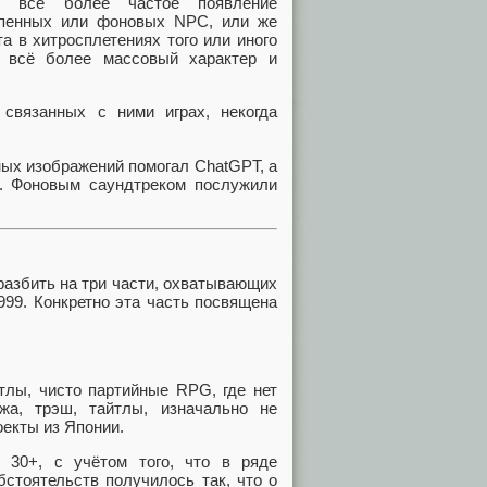
ь всё более частое появление
тепенных или фоновых NPC, или же
а в хитросплетениях того или иного
ь всё более массовый характер и
связанных с ними играх, некогда
ных изображений помогал ChatGPT, а
. Фоновым саундтреком послужили
разбить на три части, охватывающих
999. Конкретно эта часть посвящена
.
тлы, чисто партийные RPG, где нет
жа, трэш, тайтлы, изначально не
екты из Японии.
 30+, с учётом того, что в ряде
стоятельств получилось так, что о