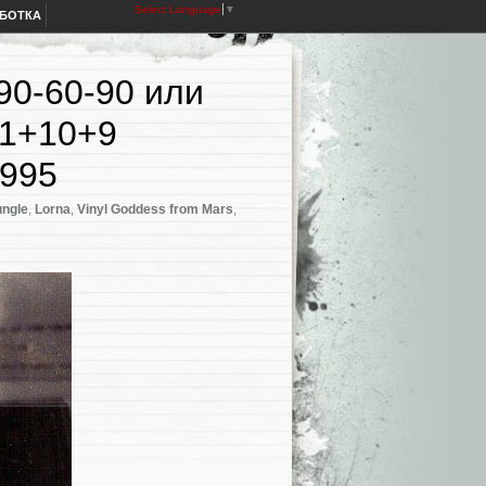
Select Language
▼
АБОТКА
 90-60-90 или
11+10+9
1995
Jungle
,
Lorna
,
Vinyl Goddess from Mars
,