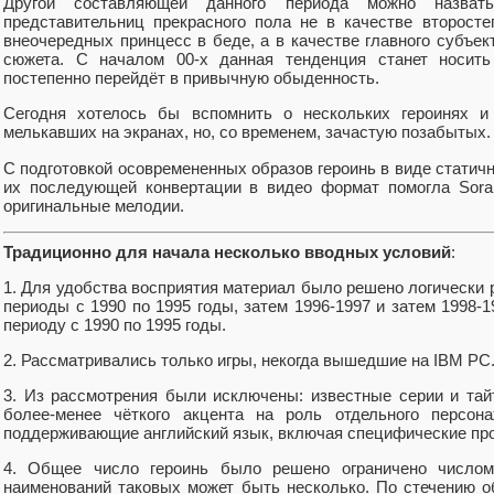
Другой составляющей данного периода можно назват
представительниц прекрасного пола не в качестве второс
внеочередных принцесс в беде, а в качестве главного субъект
сюжета. С началом 00-х данная тенденция станет носит
постепенно перейдёт в привычную обыденность.
Сегодня хотелось бы вспомнить о нескольких героинях и 
мелькавших на экранах, но, со временем, зачастую позабытых.
С подготовкой осовремененных образов героинь в виде статич
их последующей конвертации в видео формат помогла Sora
оригинальные мелодии.
Традиционно для начала несколько вводных условий
:
1. Для удобства восприятия материал было решено логически 
периоды с 1990 по 1995 годы, затем 1996-1997 и затем 1998-1
периоду с 1990 по 1995 годы.
2. Рассматривались только игры, некогда вышедшие на IBM PC
3. Из рассмотрения были исключены: известные серии и тай
более-менее чёткого акцента на роль отдельного персона
поддерживающие английский язык, включая специфические про
4. Общее число героинь было решено ограничено числом
наименований таковых может быть несколько. По стечению об