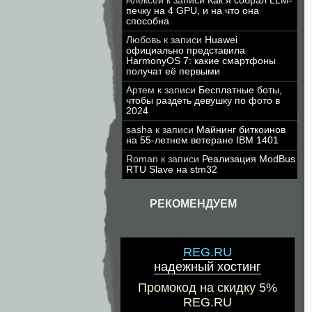
Алексей
к записи
Как я собрал LLM-
печку на 4 GPU, и на что она
способна
Любовь
к записи
Huawei
официально представила
HarmonyOS 7: какие смартфоны
получат её первыми
Артем
к записи
Бесплатные боты,
чтобы раздеть девушку по фото в
2024
sasha
к записи
Майнинг биткоинов
на 55-летнем ветеране IBM 1401
Roman
к записи
Реализация ModBus
RTU Slave на stm32
РЕКОМЕНДУЕМ
REG.RU
надежный хостинг
Промокод на скидку 5%
REG.RU