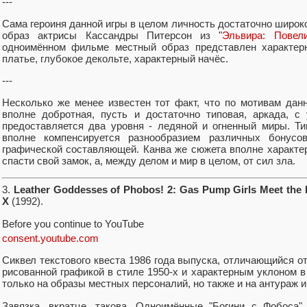
---
Сама героиня данной игры в целом личность достаточно широк
образ актрисы Кассандры Питерсон из "
Эльвира: Повел
одноимённом фильме местный образ представлен характер
платье, глубокое декольте, характерный начёс.
---
Несколько же менее известен тот факт, что по мотивам да
вполне добротная, пусть и достаточно типовая, аркада, 
предоставляется два уровня - ледяной и огненный миры. Тип
вполне компенсируется разнообразием различных бонусо
графической составляющей. Канва же сюжета вполне характер
спасти свой замок, а, между делом и мир в целом, от сил зла.
3.
Leather Goddesses of Phobos! 2: Gas Pump Girls Meet the P
X
(1992).
Before you continue to YouTube
consent.youtube.com
Сиквел текстового квеста 1986 года выпуска, отличающийся о
рисованной графикой в стиле 1950-х и характерным уклоном в 
только на образы местных персоналий, но также и на антураж и
Завязка, вкратце, такова. Одноимённые "Богини с Фобоса"