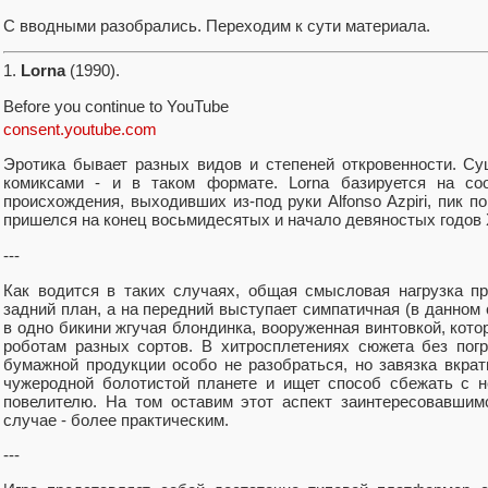
С вводными разобрались. Переходим к сути материала.
1.
Lorna
(1990).
Before you continue to YouTube
consent.youtube.com
Эротика бывает разных видов и степеней откровенности. С
комиксами - и в таком формате. Lorna базируется на соо
происхождения, выходивших из-под руки Alfonso Azpiri, пик п
пришелся на конец восьмидесятых и начало девяностых годов 
---
Как водится в таких случаях, общая смысловая нагрузка п
задний план, а на передний выступает симпатичная (в данном 
в одно бикини жгучая блондинка, вооруженная винтовкой, кото
роботам разных сортов. В хитросплетениях сюжета без пог
бумажной продукции особо не разобраться, но завязка вкра
чужеродной болотистой планете и ищет способ сбежать с н
повелителю. На том оставим этот аспект заинтересовавши
случае - более практическим.
---