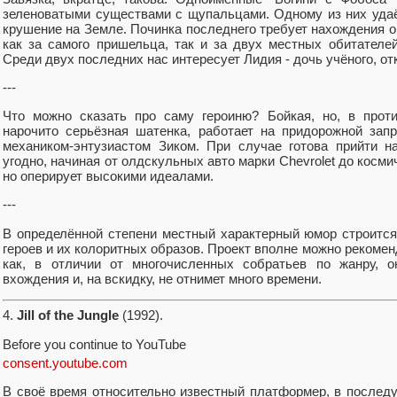
зеленоватыми существами с щупальцами. Одному из них удаёт
крушение на Земле. Починка последнего требует нахождения 
как за самого пришельца, так и за двух местных обитателей
Среди двух последних нас интересует Лидия - дочь учёного, о
---
Что можно сказать про саму героиню? Бойкая, но, в прот
нарочито серьёзная шатенка, работает на придорожной зап
механиком-энтузиастом Зиком. При случае готова прийти н
угодно, начиная от олдскульных авто марки Chevrolet до косми
но оперирует высокими идеалами.
---
В определённой степени местный характерный юмор строится
героев и их колоритных образов. Проект вполне можно рекомен
как, в отличии от многочисленных собратьев по жанру, о
вхождения и, на вскидку, не отнимет много времени.
4.
Jill of the Jungle
(1992).
Before you continue to YouTube
consent.youtube.com
В своё время относительно известный платформер, в после