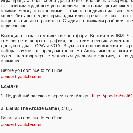
Игра представляет собой достаточно типовой платформер 
отзывчивым и удобным управлением - основным противником су
прыжки между платформами. По мере продвижения типы мест
может бить последних прикладом или стрелять в них, - но с
патронов сильно ограничено. Стадии с прыжками разбавляютс
перспективе.
Выходила Lorna на множестве платформ. Версия для IBM PC я
том числе в вопросе графики, но в геймплейных моментах 
доступно два - CGA и VGA. Звукового сопровождения в вер
набора звуков, не предусмотрено. На Amiga имеется, хотя и
чужды платформеры с условным уклоном в эротику, то на д
внимание.
Before you continue to YouTube
consent.youtube.com
Ссылки
.
1. Подробный рассказ о версии для Amiga -
https://pscd.ru/stati/
2. Elvira: The Arcade Game
(1991).
Before you continue to YouTube
consent.youtube.com