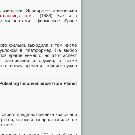
о известная. Эльвира — сценический
ительница тьмы
" (1988). Как и в
ными чертами - фирменное чёрное
нного фильма выходила в том числе
с уклоном в платформер. На выбор
ов врагов немного, но этот аспект
в, заклинаний и оружия, а также
на своему времени - героине нужно
ulsating Inconvenience from Planet
т своего предшественника красочной
pin-up, который распространился не
 сюжет.
 покорили планету "X", населённую