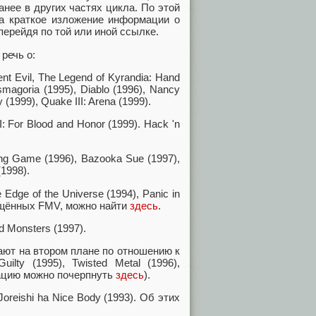
анее в других частях цикла. По этой
на краткое изложение информации о
перейдя по той или иной ссылке.
речь о:
t Evil, The Legend of Kyrandia: Hand
asmagoria (1995), Diablo (1996), Nancy
 (1999), Quake III: Arena (1999).
: For Blood and Honor (1999). Hack 'n
ng Game (1996), Bazooka Sue (1997),
(1998).
dge of the Universe (1994), Panic in
вящённых FMV, можно найти
здесь
.
d Monsters (1997).
пают на втором плане по отношению к
ilty (1995), Twisted Metal (1996),
мацию можно почерпнуть
здесь
).
oreishi ha Nice Body (1993). Об этих