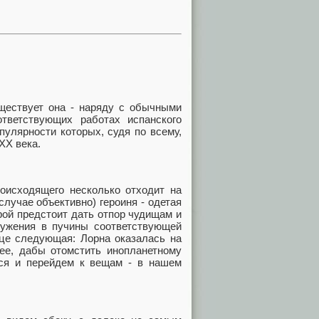
уществует она - наряду с обычными
тветствующих работах испанского
опулярности которых, судя по всему,
XX века.
роисходящего несколько отходит на
случае объективно) героиня - одетая
рой предстоит дать отпор чудищам и
ружения в пучины соответствующей
тце следующая: Лорна оказалась на
ее, дабы отомстить инопланетному
мся и перейдем к вещам - в нашем