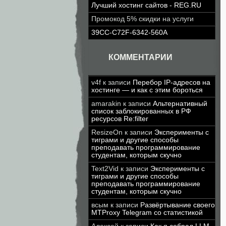
Лучший хостинг сайтов - REG.RU
Промокод 5% скидки на услуги
39CC-C72F-6342-560A
КОММЕНТАРИИ
v4f
к записи
Перебор IP-адресов на
хостинге — и как с этим бороться
amarakin
к записи
Альтернативный
список заблокированных в РФ
ресурсов Re:filter
ResizeOn
к записи
Эксперименты с
тиграми и другие способы
преподавать программирование
студентам, которым скучно
Text2Vid
к записи
Эксперименты с
тиграми и другие способы
преподавать программирование
студентам, которым скучно
всым
к записи
Развёртывание своего
MTProxy Telegram со статистикой