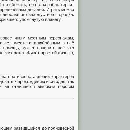
ся сбежать, но его корабль терпит
определённых деталей. Играть можно
 небольшого захолустного городка.
ткрывшего упомянутую планету.
ивовес иным местным персонажам,
равке, вместе с влюблённым в неё
а помощь, может починить всё что
ческих ракет. Живёт простой жизнью,
 на противопоставлении характеров
довать к прохождению и сегодня, так
н не отличается высоким порогом
дующем развившийся до полновесной