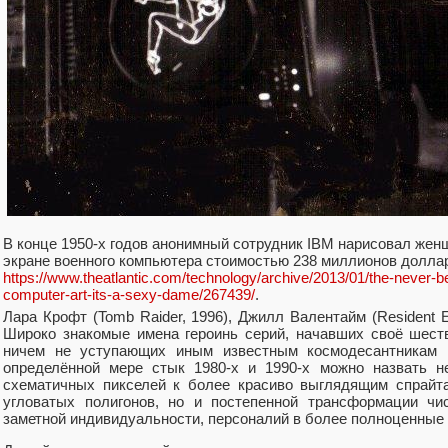
В конце 1950-х годов анонимный сотрудник IBM нарисовал женщ
экране военного компьютера стоимостью 238 миллионов доллар
https://www.theatlantic.com/technology/archive/2013/01/the-never-befo
computer-art-its-a-sexy-dame/267439/
.
Лара Крофт (Tomb Raider, 1996), Джилл Валентайм (Resident Evil
Широко знакомые имена героинь серий, начавших своё шеств
ничем не уступающих иным известным космодесантникам 
определённой мере стык 1980-х и 1990-х можно назвать н
схематичных пикселей к более красиво выглядящим спрайта
угловатых полигонов, но и постепенной трансформации чи
заметной индивидуальности, персоналий в более полноценные