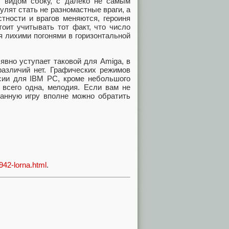
с видом сбоку, с далеко не самым
лят стать не разномастные враги, а
ности и врагов меняются, героиня
тоит учитывать тот факт, что число
я лихими погонями в горизонтальной
вно уступает таковой для Amiga, в
различий нет. Графических режимов
сии для IBM PC, кроме небольшого
 всего одна, мелодия. Если вам не
анную игру вполне можно обратить
4942-lorna.html
.