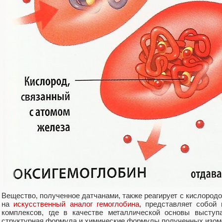
Вещество, полученное датчанами, также реагирует с кислородо
на
искусственный аналог гемоглобина
, представляет собой
комплексов, где в качестве металлической основы выступ
структурная формула и химические формулы полученных изом