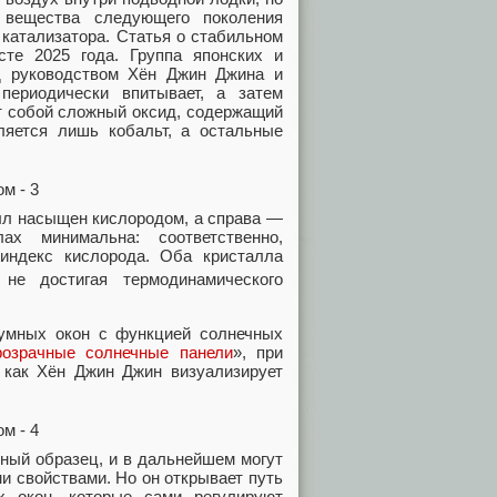
 вещества следующего поколения
 катализатора. Статья о стабильном
сте 2025 года. Группа японских и
д руководством Хён Джин Джина и
ериодически впитывает, а затем
т собой сложный оксид, содержащий
сляется лишь кобальт, а остальные
алл насыщен кислородом, а справа —
х минимальна: соответственно,
индекс кислорода. Оба кристалла
не достигая термодинамического
 умных окон с функцией солнечных
озрачные солнечные панели
», при
 как Хён Джин Джин визуализирует
тный образец, и в дальнейшем могут
 свойствами. Но он открывает путь
х окон, которые сами регулируют