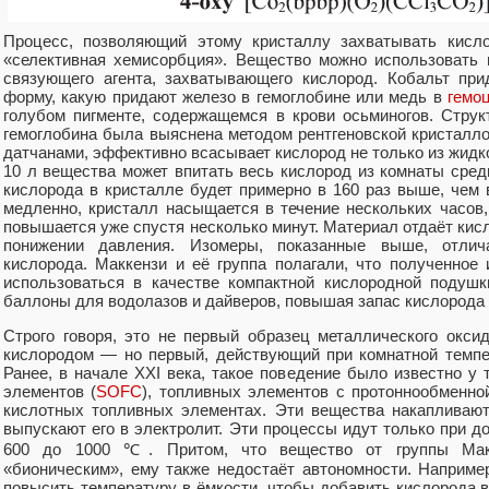
Процесс, позволяющий этому кристаллу захватывать кисло
«селективная хемисорбция». Вещество можно использовать 
связующего агента, захватывающего кислород. Кобальт пр
форму, какую придают железо в гемоглобине или медь в
гемо
голубом пигменте, содержащемся в крови осьминогов. Струк
гемоглобина была выяснена методом рентгеновской кристалло
датчанами, эффективно всасывает кислород не только из жидко
10 л вещества может впитать весь кислород из комнаты сред
кислорода в кристалле будет примерно в 160 раз выше, чем 
медленно, кристалл насыщается в течение нескольких часов,
повышается уже спустя несколько минут. Материал отдаёт кисл
понижении давления. Изомеры, показанные выше, отлич
кислорода. Маккензи и её группа полагали, что полученное
использоваться в качестве компактной кислородной подуш
баллоны для водолазов и дайверов, повышая запас кислорода 
Строго говоря, это не первый образец металлического окси
кислородом — но первый, действующий при комнатной темпе
Ранее, в начале XXI века, такое поведение было известно у
элементов (
SOFC
), топливных элементов с протоннообменн
кислотных топливных элементах. Эти вещества накапливают
выпускают его в электролит. Эти процессы идут только при 
600 до 1000 ℃. Притом, что вещество от группы Макк
«бионическим», ему также недостаёт автономности. Наприме
повысить температуру в ёмкости, чтобы добавить кислорода в