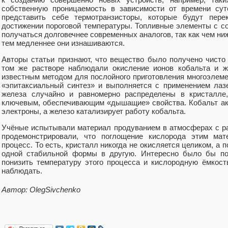
собственную проницаемость в зависимости от времени сут
представить себе термотранзисторы, которые будут пере
достижении пороговой температуры. Топливные элементы с со
получаться долговечнее современных аналогов, так как чем н
тем медленнее они изнашиваются.
Авторы статьи признают, что вещество было получено чисто 
том же растворе наблюдали окисление ионов кобальта и ж
известным методом для послойного приготовления многоэлеме
«эпитаксиальный синтез» и выполняется с применением лаз
железа случайно и равномерно распределены в кристалле,
ключевым, обеспечивающим «дышащие» свойства. Кобальт акт
электроны, а железо катализирует работу кобальта.
Учёные испытывали материал продуванием в атмосферах с р
продемонстрировали, что поглощение кислорода этим ма
процесс. То есть, кристалл никогда не окисляется целиком, а 
одной стабильной формы в другую. Интересно было бы пос
понизить температуру этого процесса и кислородную ёмкост
наблюдать.
Автор: OlegSivchenko