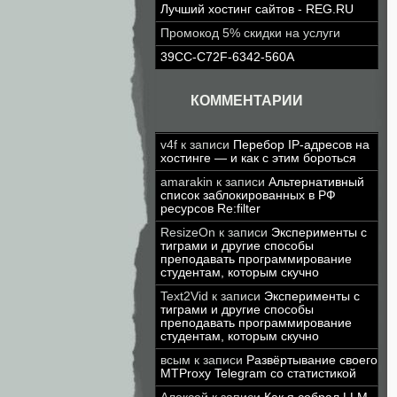
Лучший хостинг сайтов - REG.RU
Промокод 5% скидки на услуги
39CC-C72F-6342-560A
КОММЕНТАРИИ
v4f
к записи
Перебор IP-адресов на
хостинге — и как с этим бороться
amarakin
к записи
Альтернативный
список заблокированных в РФ
ресурсов Re:filter
ResizeOn
к записи
Эксперименты с
тиграми и другие способы
преподавать программирование
студентам, которым скучно
Text2Vid
к записи
Эксперименты с
тиграми и другие способы
преподавать программирование
студентам, которым скучно
всым
к записи
Развёртывание своего
MTProxy Telegram со статистикой