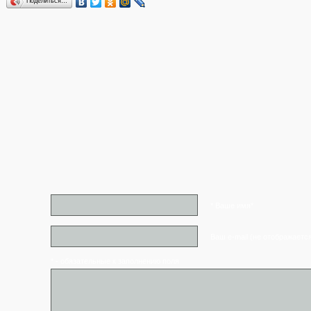
Поделиться…
* Ваше имя*
Ваш e-mail (не отображаетс
* - обязательные к заполнению поля