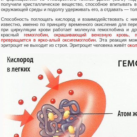
получили кристаллическое вещество, способное впитывать 
окружающей среды и подолгу удерживать его, а отдавать — тол
Способность поглощать кислород и взаимодействовать с ни
известно, именно по принципу временного окисления для пер
при циркуляции крови работает молекула гемоглобина и др
красный
гемоглобин, окрашивающий венозную кровь, 
превращается в ярко-алый оксигемоглобин
. Эта реакция мож
эритроцит не выходит из строя. Эритроцит человека живёт
окол