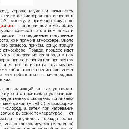
род, хорошо изучен и называется
в качестве кислородного сенсора и
идаёт молекуле примерно такую же
цианине
— аналогичном гемоглобину
турная схожесть этого комплекса и
графии. Но соединение, полученное
сти, но и прямо в атмосфере. Около
него размера, причём, концентрация
в атмосфере. Правда, процесс идёт
 хотя, содержание кислорода в нём
ород при нагревании или при резком
аются по активности всасывания
 ими кобальтовое соединение может
ки или добавляться в кислородные
в них.
да, позволяющий вот так управлять
ратуре и относительно устойчивый.
 твердотельных оксидных топливных
ой мембраной (PEMFC) и фосфорно-
 кислород, а затем при нагревании
довольно высоких температурах — от
ензи получилось гораздо более
р, можно контролируемо (медленно)
 воздух внутри подводной лодки, но