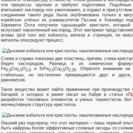
эти процессы хрупкие и требуют подготовки. Подобные
впитывают кислород «по умолчанию», а отдают в присутствии
соединении такого рода была опубликована только в авгу
корейских учёных из университетов Пусана и Хоккайдо по
Хиромити Оота получили «дышащий» кристалл, который п
испускает накопленный кислород. Этот материал представляе
атомы (всё того же) кобальта, железа и стронция, но оки
металлы опосредуют процесс.
Слева и справа показаны две пластины, причём, слева крист
беден кислородом. Разница в их химических формула
Fe
Co
O
и SrFe
Co
O
. Обратите внимание на 
0,5
0,5
2,5
0,5
0,5
2,25
стабильны, но постепенно превращаются друг в друга, 
равновесия.
Такое вещество может найти применение при производстве
батарей, о которых я ранее писал на Хабре в статье «
Пр
разработке топливных элементов и умных термостатов. Вот
молекулярную структуру кристалла.
Лишний раз подчеркну, что этот материал – лишь первый опы
быть найдены более эффективные сложные оксиды со схожими
к созданию совершенно новых устройств, например, таки