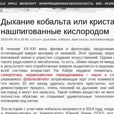
GLE
APPLE
MICROSOFT
ИНФОРМАЦИОННАЯ БЕЗОПАСНОСТЬ
ВЕБ – РАЗР
Дыхание кобальта или крист
нашпигованные кислородом
2025-09-30
в 19:45
, рубрики:
дыхание
,
кобальт
,
кристаллы
,
материаловеде
В течение XX-XXI века физики и философы продолжают
отличающий живую материю от неживой. Этот признак, вероя
внеземной жизни и упростил создание искусственной. Одним 
такого рода кажется метаболизм, то есть, обмен веществ меж
в результате чего отработанная энергия выделяется в окружаю
всей системы возрастает. На Хабре недавно появилась
синергетика, неравновесная термодинамика – науки о с
уважаемого
@dionisdimetor
затрагивающая круг этих взаимосв
что около 10 лет назад удалось получить кристаллы, кот
демонстрируют процесс, очень похожий на дыхание: они за
кислород и могут его запасать. Такой «обмен веществ» не явл
полностью обратим, но открывает удивительные технологи
поговорим под катом.
Эта история с участием кобальта начинается в 2014 году, когд
и фармацевтики из Университета Южной Дании (SDU) под