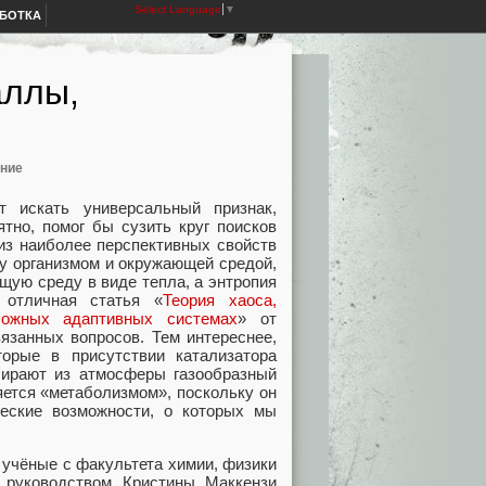
Select Language
▼
АБОТКА
аллы,
ние
 искать универсальный признак,
тно, помог бы сузить круг поисков
из наиболее перспективных свойств
ду организмом и окружающей средой,
щую среду в виде тепла, а энтропия
 отличная статья «
Теория хаоса,
ложных адаптивных системах
» от
язанных вопросов. Тем интереснее,
орые в присутствии катализатора
бирают из атмосферы газообразный
яется «метаболизмом», поскольку он
ческие возможности, о которых мы
а учёные с факультета химии, физики
 руководством Кристины Маккензи