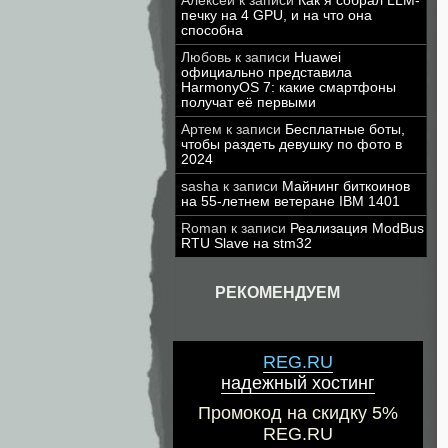
Алексей
к записи
Как я собрал LLM-
печку на 4 GPU, и на что она
способна
Любовь
к записи
Huawei
официально представила
HarmonyOS 7: какие смартфоны
получат её первыми
Артем
к записи
Бесплатные боты,
чтобы раздеть девушку по фото в
2024
sasha
к записи
Майнинг биткоинов
на 55-летнем ветеране IBM 1401
Roman
к записи
Реализация ModBus
RTU Slave на stm32
РЕКОМЕНДУЕМ
REG.RU
надежный хостинг
Промокод на скидку 5%
REG.RU