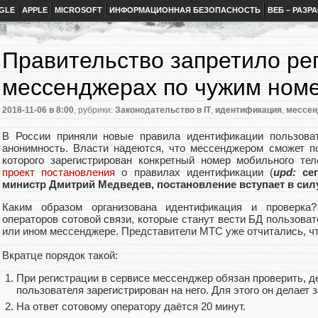
GLE
APPLE
MICROSOFT
ИНФОРМАЦИОННАЯ БЕЗОПАСНОСТЬ
ВЕБ – РАЗР
Правительство запретило ре
мессенджерах по чужим ном
2018-11-06
в 8:00
, рубрики:
Законодательство в IT
,
идентификация
,
мессе
В России приняли новые правила идентификации пользова
анонимность. Власти надеются, что мессенджером сможет по
которого зарегистрирован конкретный номер мобильного те
проект постановления
о правилах идентификации (
upd:
сег
министр Дмитрий Медведев, постановление вступает в силу
Каким образом организована идентификация и проверка
операторов сотовой связи, которые станут вести БД пользова
или ином мессенджере. Представители МТС уже отчитались, чт
Вкратце порядок такой:
При регистрации в сервисе мессенджер обязан проверить, 
пользователя зарегистрирован на него. Для этого он делает 
На ответ сотовому оператору даётся 20 минут.