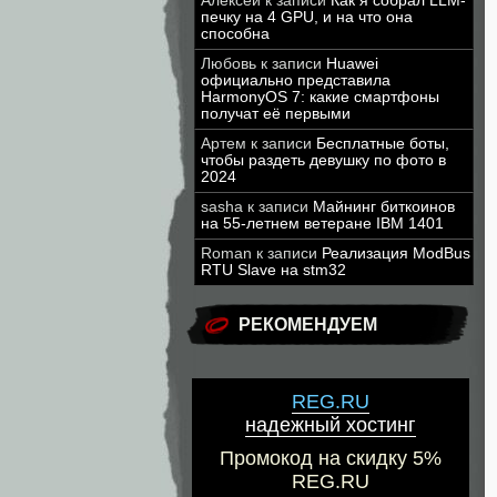
Алексей
к записи
Как я собрал LLM-
печку на 4 GPU, и на что она
способна
Любовь
к записи
Huawei
официально представила
HarmonyOS 7: какие смартфоны
получат её первыми
Артем
к записи
Бесплатные боты,
чтобы раздеть девушку по фото в
2024
sasha
к записи
Майнинг биткоинов
на 55-летнем ветеране IBM 1401
Roman
к записи
Реализация ModBus
RTU Slave на stm32
РЕКОМЕНДУЕМ
REG.RU
надежный хостинг
Промокод на скидку 5%
REG.RU