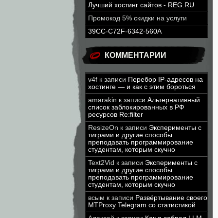
Лучший хостинг сайтов - REG.RU
Промокод 5% скидки на услуги
39CC-C72F-6342-560A
КОММЕНТАРИИ
v4f
к записи
Перебор IP-адресов на
хостинге — и как с этим бороться
amarakin
к записи
Альтернативный
список заблокированных в РФ
ресурсов Re:filter
ResizeOn
к записи
Эксперименты с
тиграми и другие способы
преподавать программирование
студентам, которым скучно
Text2Vid
к записи
Эксперименты с
тиграми и другие способы
преподавать программирование
студентам, которым скучно
всым
к записи
Развёртывание своего
MTProxy Telegram со статистикой