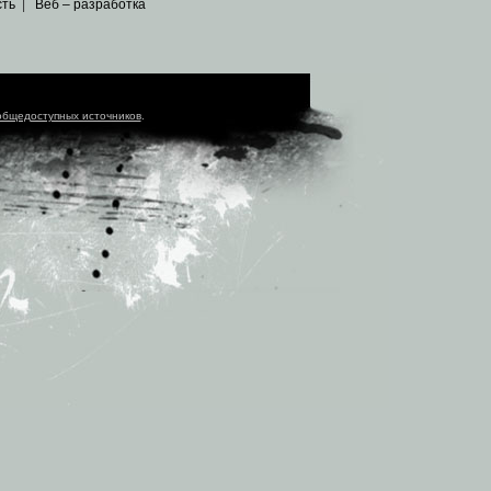
сть
|
Веб – разработка
общедоступных источников
.