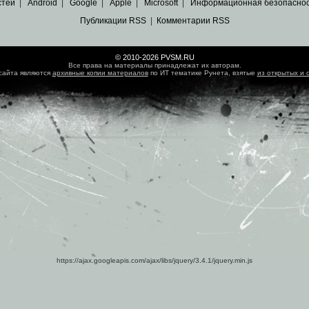
стей
|
Android
|
Google
|
Apple
|
Microsoft
|
Информационная безопасно
Публикации RSS
|
Комментарии RSS
© 2010-2026 PVSM.RU
Все права на материалы принадлежат их авторам.
сайта являются
архивные копии материалов
по ИТ тематике Рунета, взятые
из открытых и 
https://ajax.googleapis.com/ajax/libs/jquery/3.4.1/jquery.min.js