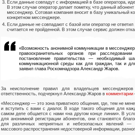
Если данные совпадут с информацией в базе оператора, ид
В этом случае оператор делает пометку, что данный абонент
мессенджер. Сотовая компания вносит в базу уникальный код
конкретном мессенджере.
Если данные не совпадают с базой или оператор не ответил 
считается не пройденной. В этом случае сервис должен отка
«Возможность анонимной коммуникации в мессенджера
правоохранительных органов при расследовании
постановление правительства — необходимый ша
коммуникационной среды как для граждан, так и дл
заявил глава Роскомнадзора Александр Жаров.
За неисполнение правил для владельцев мессенджеров 
ответственность, подчеркнул Александр Жаров в
комментарии
«Мессенджер — это зона приватного общения, где, тем не мене
и вступить с вами с диалог. В ходе такого общения для каж
самом деле общается с нами «на другом конце линии». В усл
для анонимной регистрации абонентов, они становятся благ
для различных неприятных и небезопасных явлений — 
массового распространения недостоверной информации, разно