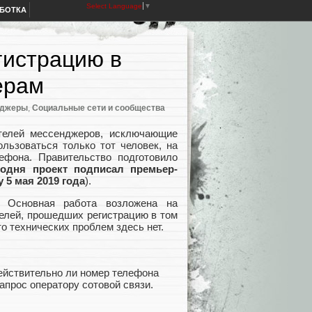
Select Language
▼
АБОТКА
гистрацию в
ерам
нджеры
,
Социальные сети и сообщества
телей мессенджеров, исключающие
льзоваться только тот человек, на
лефона. Правительство подготовило
одня проект подписал премьер-
 5 мая 2019 года
).
? Основная работа возложена на
телей, прошедших регистрацию в том
о технических проблем здесь нет.
действительно ли номер телефона
запрос оператору сотовой связи.