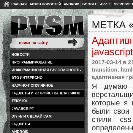
ГЛАВНАЯ
АРХИВ НОВОСТЕЙ
ANDROID
GOOGLE
APPLE
MICROSOF
МЕТКА 
Адаптив
javascript
НОВОСТИ
2017-03-14
в 2
ПРОГРАММИРОВАНИЕ
transition
,
html
ИНФОРМАЦИОННАЯ БЕЗОПАСНОСТЬ
адаптивная г
ЭТО ИНТЕРЕСНО
Я думаю 
НАУЧНО-ПОПУЛЯРНОЕ
верстальщи
ГАДЖЕТЫ И УСТРОЙСТВА ДЛЯ ГИКОВ
которые я 
ТЕКУЧКА
JAVASCRIPT
были свои 
DIY ИЛИ СДЕЛАЙ САМ
стили cs
ГАДЖЕТЫ
определен
ANDROID