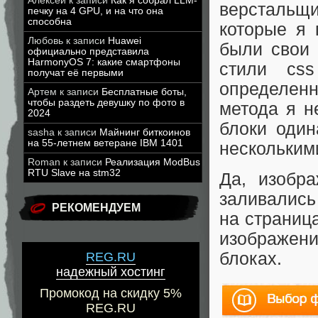
Алексей
к записи
Как я собрал LLM-
верстальщи
печку на 4 GPU, и на что она
способна
которые я 
Любовь
к записи
Huawei
были свои 
официально представила
HarmonyOS 7: какие смартфоны
стили cs
получат её первыми
определен
Артем
к записи
Бесплатные боты,
чтобы раздеть девушку по фото в
метода я н
2024
блоки один
sasha
к записи
Майнинг биткоинов
на 55-летнем ветеране IBM 1401
несколькими
Roman
к записи
Реализация ModBus
RTU Slave на stm32
Да, изобр
заливались
РЕКОМЕНДУЕМ
на страниц
изображен
блоках.
REG.RU
надежный хостинг
Промокод на скидку 5%
REG.RU