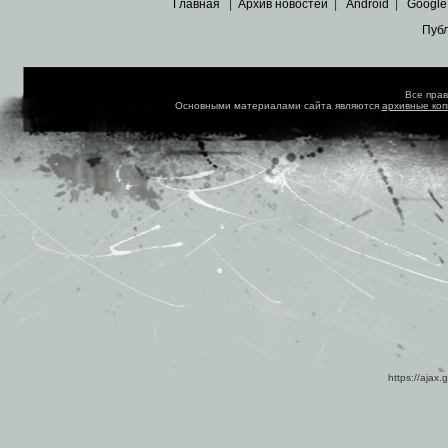
Главная
|
Архив новостей
|
Android
|
Google
Пуб
Все пра
Основными материалами сайта являются
архивные ко
https://ajax.