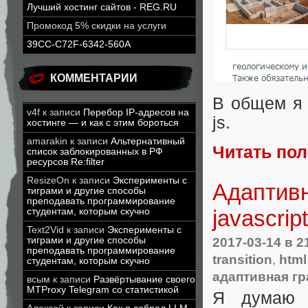
Лучший хостинг сайтов - REG.RU
Промокод 5% скидки на услуги
39CC-C72F-6342-560A
КОММЕНТАРИИ
В общем я 
v4f
к записи
Перебор IP-адресов на
js.
хостинге — и как с этим бороться
amarakin
к записи
Альтернативный
Читать по
список заблокированных в РФ
ресурсов Re:filter
ResizeOn
к записи
Эксперименты с
Адаптив
тиграми и другие способы
преподавать программирование
javascript
студентам, которым скучно
Text2Vid
к записи
Эксперименты с
2017-03-14
в 2
тиграми и другие способы
преподавать программирование
transition
,
html
студентам, которым скучно
адаптивная г
всым
к записи
Развёртывание своего
MTProxy Telegram со статистикой
Я думаю 