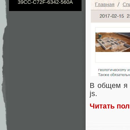
39CC-C72F-6342-560A
В общем я 
js.
Читать по