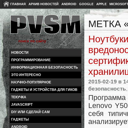
ГЛАВНАЯ
АРХИВ НОВОСТЕЙ
ANDROID
GOOGLE
APPLE
MICROSOF
МЕТКА 
Ноутбуки
вредонос
НОВОСТИ
сертифи
ПРОГРАММИРОВАНИЕ
ИНФОРМАЦИОННАЯ БЕЗОПАСНОСТЬ
хранили
ЭТО ИНТЕРЕСНО
2015-02-19
в 1
НАУЧНО-ПОПУЛЯРНОЕ
безопасность
ГАДЖЕТЫ И УСТРОЙСТВА ДЛЯ ГИКОВ
Программа 
ТЕКУЧКА
Lenovo Y50
JAVASCRIPT
себя типич
DIY ИЛИ СДЕЛАЙ САМ
ГАДЖЕТЫ
анализируе
ANDROID