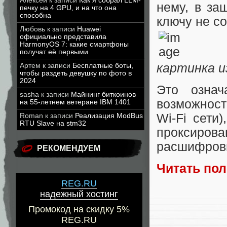
Алексей
к записи
Как я собрал LLM-
нему, в за
печку на 4 GPU, и на что она
способна
ключу не с
Любовь
к записи
Huawei
официально представила
HarmonyOS 7: какие смартфоны
получат её первыми
картинка 
Артем
к записи
Бесплатные боты,
чтобы раздеть девушку по фото в
2024
Это означ
sasha
к записи
Майнинг биткоинов
возможност
на 55-летнем ветеране IBM 1401
Wi-Fi сети
Roman
к записи
Реализация ModBus
RTU Slave на stm32
проксиров
расшифровы
РЕКОМЕНДУЕМ
Читать по
REG.RU
надежный хостинг
Промокод на скидку 5%
REG.RU