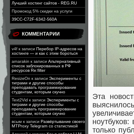
Лучший хостинг сайтов - REG.RU
Промокод 5% скидки на услуги
39CC-C72F-6342-560A
КОММЕНТАРИИ
v4f
к записи
Перебор IP-адресов на
хостинге — и как с этим бороться
amarakin
к записи
Альтернативный
список заблокированных в РФ
ресурсов Re:filter
ResizeOn
к записи
Эксперименты с
тиграми и другие способы
преподавать программирование
студентам, которым скучно
Эта новост
Text2Vid
к записи
Эксперименты с
выяснило
тиграми и другие способы
преподавать программирование
увеличива
студентам, которым скучно
ноутбуков:
всым
к записи
Развёртывание своего
MTProxy Telegram со статистикой
только пуб