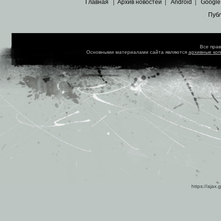
Главная
|
Архив новостей
|
Android
|
Google
Пуб
Все пра
Основными материалами сайта являются
архивные ко
https://ajax.