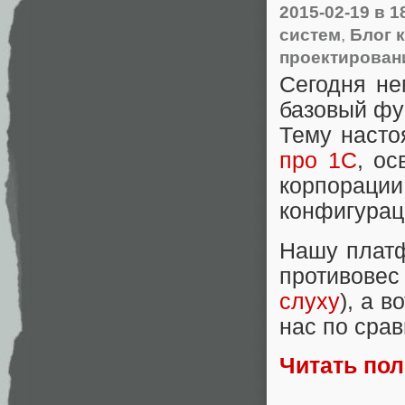
2015-02-19
в 1
систем
,
Блог 
проектирован
Сегодня не
базовый фу
Тему насто
про 1С
, о
корпорац
конфигурац
Нашу платф
противове
слуху
), а 
нас по сра
Читать по