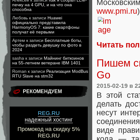
Алексей
к записи
Как я собрал LLM-
Московским 
печку на 4 GPU, и на что она
www.pmi.ru
)
способна
Любовь
к записи
Huawei
официально представила
HarmonyOS 7: какие смартфоны
получат её первыми
Артем
к записи
Бесплатные боты,
Читать по
чтобы раздеть девушку по фото в
2024
sasha
к записи
Майнинг биткоинов
Пишем с
на 55-летнем ветеране IBM 1401
Go
Roman
к записи
Реализация ModBus
RTU Slave на stm32
2015-02-19
в 2
РЕКОМЕНДУЕМ
В этой ста
делать дос
несут инте
REG.RU
надежный хостинг
соединени
виде прави
Промокод на скидку 5%
REG.RU
кода — та