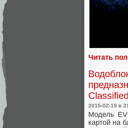
Читать по
Водобло
предназ
Classifie
2015-02-19
в 2
Модель EV
картой на б