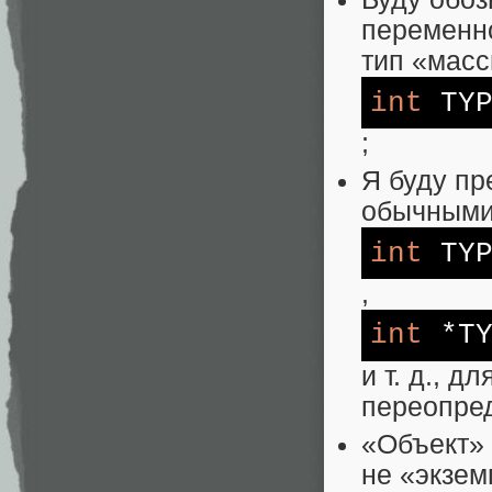
переменн
тип «масс
int
TYP
;
Я буду пр
обычными 
int
TYP
,
int
*TY
и т. д., д
переопре
«Объект» 
не «экзем