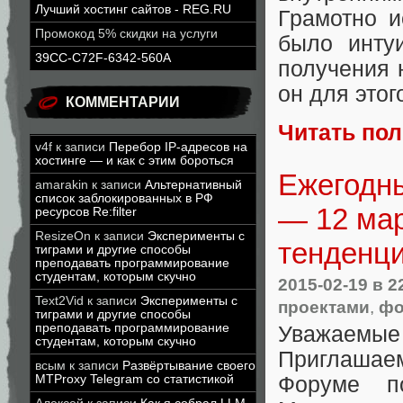
Лучший хостинг сайтов - REG.RU
Грамотно и
Промокод 5% скидки на услуги
было инту
39CC-C72F-6342-560A
получения 
он для этог
КОММЕНТАРИИ
Читать по
v4f
к записи
Перебор IP-адресов на
хостинге — и как с этим бороться
Ежегодн
amarakin
к записи
Альтернативный
список заблокированных в РФ
— 12 ма
ресурсов Re:filter
ResizeOn
к записи
Эксперименты с
тенденци
тиграми и другие способы
преподавать программирование
студентам, которым скучно
2015-02-19
в 2
Text2Vid
к записи
Эксперименты с
проектами
,
фо
тиграми и другие способы
преподавать программирование
Уважаемые 
студентам, которым скучно
Приглашае
всым
к записи
Развёртывание своего
MTProxy Telegram со статистикой
Форуме по