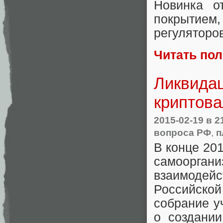
Новинка о
покрытием
регуляторо
Читать по
Ликвида
криптова
2015-02-19
в 2
вопроса РФ
,
п
В конце 20
самоорга
взаимодей
Российско
собрание у
о создани