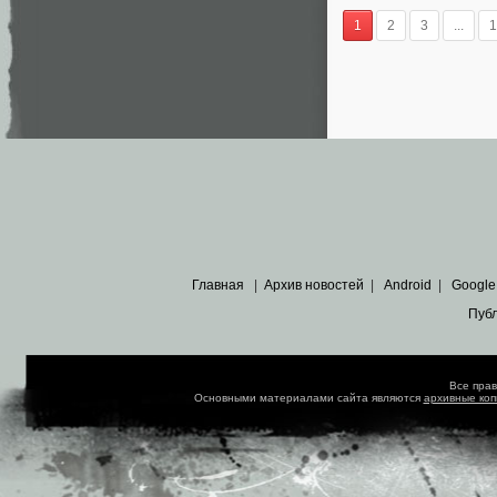
1
2
3
...
1
Главная
|
Архив новостей
|
Android
|
Google
Пуб
Все пра
Основными материалами сайта являются
архивные ко