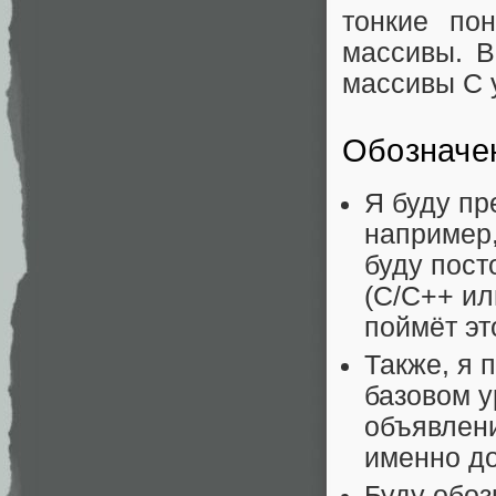
тонкие по
массивы. В
массивы C 
Обозначе
Я буду пр
например,
буду пост
(C/C++ ил
поймёт эт
Также, я 
базовом у
объявлени
именно д
Буду обоз