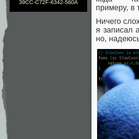
39CC-C72F-6342-560A
примеру, в 
Ничего слож
я записал 
но, надеюсь