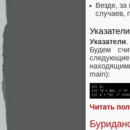
Везде, за
случаев, 
Указатели
Указатели
.
Будем счи
следующие
находящими
main):
int
int
 *y = &x; 
// От 
int
 z = *y; 
// Указ
Читать по
Буридано