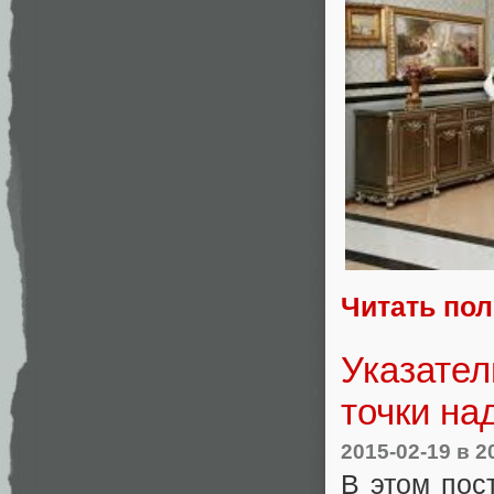
Читать по
Указател
точки над
2015-02-19
в 2
В этом пос