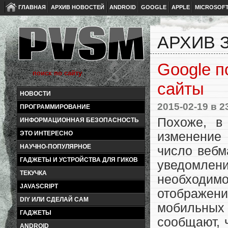
ГЛАВНАЯ
АРХИВ НОВОСТЕЙ
ANDROID
GOOGLE
APPLE
MICROSOF
АРХИВ З
Google п
сайты
НОВОСТИ
2015-02-19
в 2
ПРОГРАММИРОВАНИЕ
Похоже, в
ИНФОРМАЦИОННАЯ БЕЗОПАСНОСТЬ
изменение 
ЭТО ИНТЕРЕСНО
НАУЧНО-ПОПУЛЯРНОЕ
число вебм
ГАДЖЕТЫ И УСТРОЙСТВА ДЛЯ ГИКОВ
уведомле
ТЕКУЧКА
необходим
JAVASCRIPT
отображе
DIY ИЛИ СДЕЛАЙ САМ
мобильных 
ГАДЖЕТЫ
сообщают, 
ANDROID