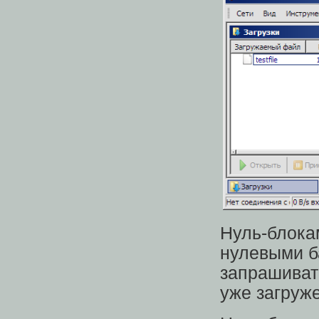
Нуль-блока
нулевыми б
запрашиват
уже загруж