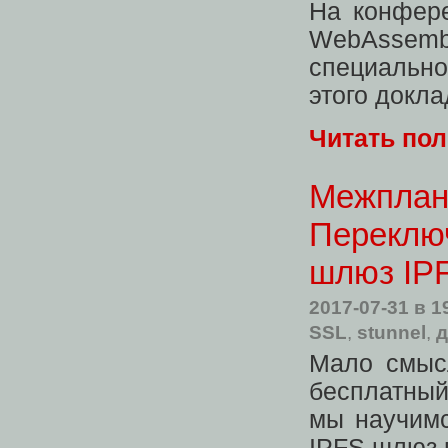
На конфере
WebAssembl
специальн
этого докла
Читать по
Межплан
Переключ
шлюз IP
2017-07-31
в 1
SSL
,
stunnel
,
д
Мало смысл
бесплатный
мы научимс
IPFS шлюз 