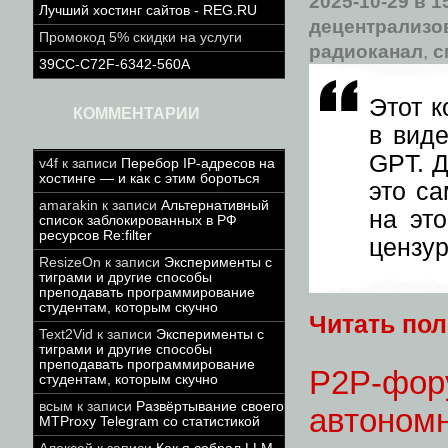
2025-10-29
в 1
Лучший хостинг сайтов - REG.RU
децентрализо
Промокод 5% скидки на услуги
радиоканал
,
с
39CC-C72F-6342-560A
Этот к
КОММЕНТАРИИ
в вид
GPT. Д
v4f
к записи
Перебор IP-адресов на
хостинге — и как с этим бороться
это с
amarakin
к записи
Альтернативный
на эт
список заблокированных в РФ
ресурсов Re:filter
цензур
ResizeOn
к записи
Эксперименты с
тиграми и другие способы
преподавать программирование
студентам, которым скучно
Читать по
Text2Vid
к записи
Эксперименты с
тиграми и другие способы
преподавать программирование
P2P-фору
студентам, которым скучно
всым
к записи
Развёртывание своего
автономн
MTProxy Telegram со статистикой