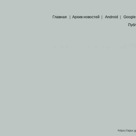
Главная
|
Архив новостей
|
Android
|
Google
Пуб
Все пра
Основными материалами сайта являются
архивные ко
https://ajax.