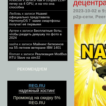
децентра
Алексей
к записи
Как я собрал LLM-
печку на 4 GPU, и на что она
способна
2023-10-02
в 9
Любовь
к записи
Huawei
p2p-сети
,
Peer
официально представила
HarmonyOS 7: какие смартфоны
получат её первыми
Артем
к записи
Бесплатные боты,
чтобы раздеть девушку по фото в
2024
sasha
к записи
Майнинг биткоинов
на 55-летнем ветеране IBM 1401
Roman
к записи
Реализация ModBus
RTU Slave на stm32
РЕКОМЕНДУЕМ
REG.RU
надежный хостинг
Промокод на скидку 5%
REG.RU