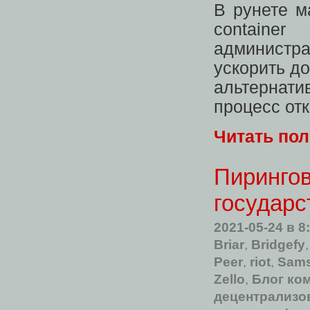
В рунете м
containe
администр
ускорить до
альтернати
процесс от
Читать по
Пиринго
государс
2021-05-24
в 8
Briar
,
Bridgefy
Peer
,
riot
,
Sams
Zello
,
Блог ком
децентрализо