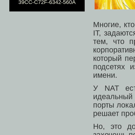
39CC-C72F-6342-560A
Многие, кт
IT, задают
тем, что п
корпорати
который пе
подсетях 
имени.
У NAT ест
идеальны
порты лока
решает пр
Но, это д
захочешь п