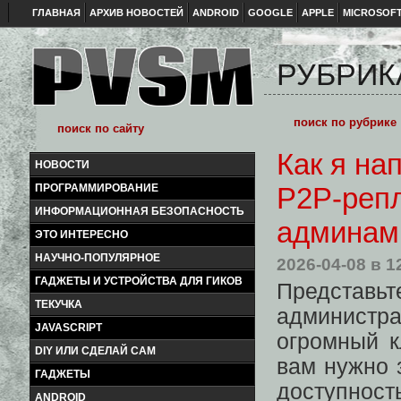
ГЛАВНАЯ
АРХИВ НОВОСТЕЙ
ANDROID
GOOGLE
APPLE
MICROSOF
РУБРИК
Как я на
НОВОСТИ
ПРОГРАММИРОВАНИЕ
P2P-репл
ИНФОРМАЦИОННАЯ БЕЗОПАСНОСТЬ
админам
ЭТО ИНТЕРЕСНО
НАУЧНО-ПОПУЛЯРНОЕ
2026-04-08
в 1
ГАДЖЕТЫ И УСТРОЙСТВА ДЛЯ ГИКОВ
Представь
ТЕКУЧКА
администра
JAVASCRIPT
огромный к
DIY ИЛИ СДЕЛАЙ САМ
вам нужно 
ГАДЖЕТЫ
доступност
ANDROID