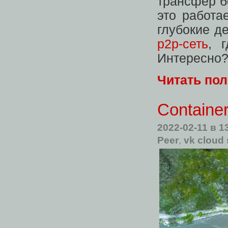
трансфер б
это работа
глубокие д
p2p-сеть
, 
Интересно? 
Читать по
Containe
2022-02-11
в 1
Peer
,
vk cloud 