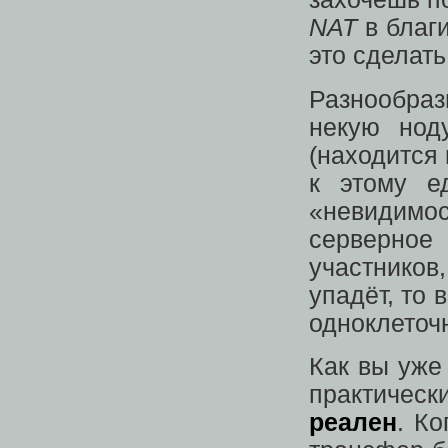
NAT
в благи
это сделат
Разнообраз
некую нод
(находится
к этому е
«невидимо
серверное
участников
упадёт, то 
одноклеточн
Как вы уже
практическ
реален
. Ко