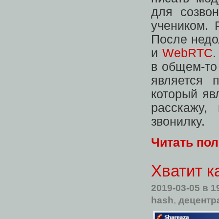
для созво
учеником. 
После недол
и
WebRTC
в общем-то 
является 
который яв
расскажу,
звонилку.
Читать по
Хватит к
2019-03-05
в 1
hash
,
децентр