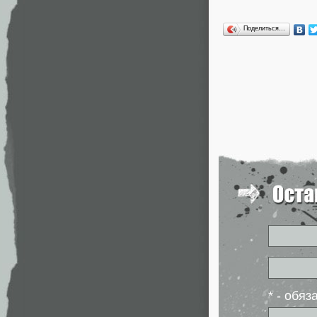
Поделиться…
* - обя