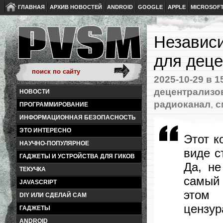
ГЛАВНАЯ
АРХИВ НОВОСТЕЙ
ANDROID
GOOGLE
APPLE
MICROSOF
Независи
для деце
2025-10-29
в 1
децентрализо
НОВОСТИ
радиоканал
,
с
ПРОГРАММИРОВАНИЕ
ИНФОРМАЦИОННАЯ БЕЗОПАСНОСТЬ
ЭТО ИНТЕРЕСНО
Этот к
НАУЧНО-ПОПУЛЯРНОЕ
виде с
ГАДЖЕТЫ И УСТРОЙСТВА ДЛЯ ГИКОВ
Да, не
ТЕКУЧКА
самый
JAVASCRIPT
этом 
DIY ИЛИ СДЕЛАЙ САМ
цензур
ГАДЖЕТЫ
ANDROID