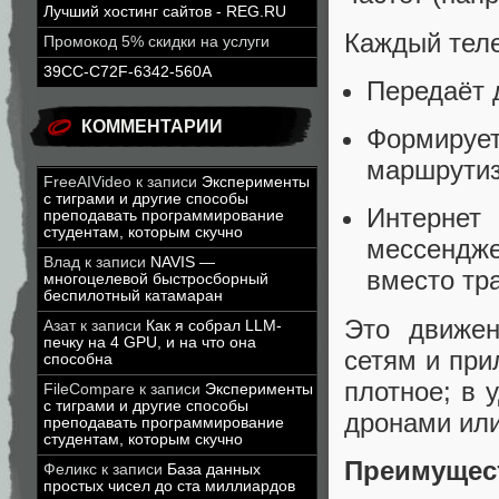
Лучший хостинг сайтов - REG.RU
Каждый теле
Промокод 5% скидки на услуги
39CC-C72F-6342-560A
Передаёт 
КОММЕНТАРИИ
Формиру
маршрутиз
FreeAIVideo
к записи
Эксперименты
с тиграми и другие способы
Интернет
преподавать программирование
студентам, которым скучно
мессендж
Влад
к записи
NAVIS —
вместо тр
многоцелевой быстросборный
беспилотный катамаран
Это движе
Азат
к записи
Как я собрал LLM-
печку на 4 GPU, и на что она
сетям и при
способна
плотное; в
FileCompare
к записи
Эксперименты
с тиграми и другие способы
дронами ил
преподавать программирование
студентам, которым скучно
Преимущес
Феликс
к записи
База данных
простых чисел до ста миллиардов