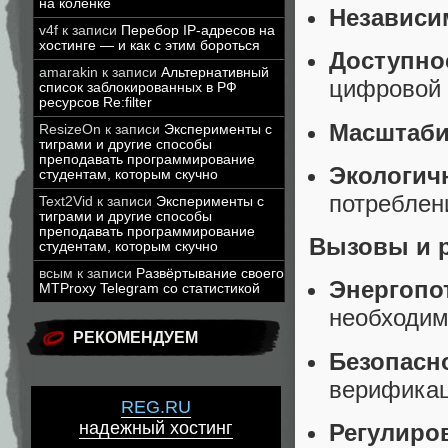
на коленке
Независи
v4f
к записи
Перебор IP-адресов на
хостинге — и как с этим бороться
Доступно
amarakin
к записи
Альтернативный
цифровой 
список заблокированных в РФ
ресурсов Re:filter
Масштаби
ResizeOn
к записи
Эксперименты с
тиграми и другие способы
преподавать программирование
Экологич
студентам, которым скучно
потреблен
Text2Vid
к записи
Эксперименты с
тиграми и другие способы
преподавать программирование
Вызовы и 
студентам, которым скучно
всым
к записи
Развёртывание своего
Энергопо
MTProxy Telegram со статистикой
необходим
РЕКОМЕНДУЕМ
Безопасн
верификац
REG.RU
надежный хостинг
Регулиро