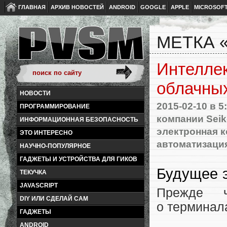
ГЛАВНАЯ
АРХИВ НОВОСТЕЙ
ANDROID
GOOGLE
APPLE
MICROSOF
МЕТКА 
Интелле
облачны
НОВОСТИ
2015-02-10
в 5
ПРОГРАММИРОВАНИЕ
компании Seik
ИНФОРМАЦИОННАЯ БЕЗОПАСНОСТЬ
электронная 
ЭТО ИНТЕРЕСНО
автоматизаци
НАУЧНО-ПОПУЛЯРНОЕ
ГАДЖЕТЫ И УСТРОЙСТВА ДЛЯ ГИКОВ
Будущее э
ТЕКУЧКА
JAVASCRIPT
Прежде ч
DIY ИЛИ СДЕЛАЙ САМ
о терминал
ГАДЖЕТЫ
ANDROID