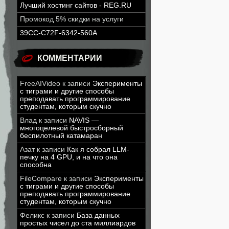
Лучший хостинг сайтов - REG.RU
Промокод 5% скидки на услуги
39CC-C72F-6342-560A
КОММЕНТАРИИ
FreeAIVideo
к записи
Эксперименты
с тиграми и другие способы
преподавать программирование
студентам, которым скучно
Влад
к записи
NAVIS —
многоцелевой быстросборный
беспилотный катамаран
Азат
к записи
Как я собрал LLM-
печку на 4 GPU, и на что она
способна
FileCompare
к записи
Эксперименты
с тиграми и другие способы
преподавать программирование
студентам, которым скучно
Феликс
к записи
База данных
простых чисел до ста миллиардов