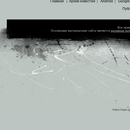
Главная
|
Архив новостей
|
Android
|
Google
Пуб
Все пра
Основными материалами сайта являются
архивные ко
https://ajax.