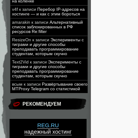
на коленке
v4f
к записи
Перебор IP-адресов на
хостинге — и как с этим бороться
amarakin
к записи
Альтернативный
список заблокированных в РФ
ресурсов Re:filter
ResizeOn
к записи
Эксперименты с
тиграми и другие способы
преподавать программирование
студентам, которым скучно
Text2Vid
к записи
Эксперименты с
тиграми и другие способы
преподавать программирование
студентам, которым скучно
всым
к записи
Развёртывание своего
MTProxy Telegram со статистикой
РЕКОМЕНДУЕМ
REG.RU
надежный хостинг