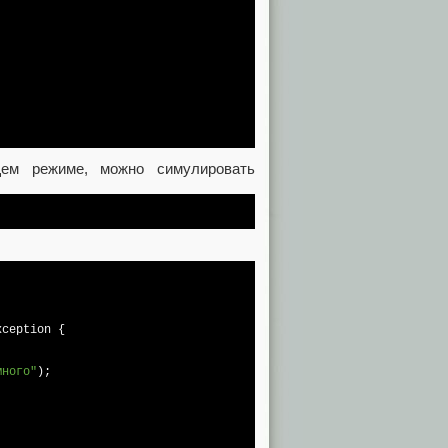
щем режиме, можно симулировать
xception 
{

много"
);
