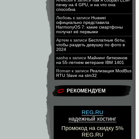
Алексей
к записи
Как я собрал LLM-
печку на 4 GPU, и на что она
способна
Любовь
к записи
Huawei
официально представила
HarmonyOS 7: какие смартфоны
получат её первыми
Артем
к записи
Бесплатные боты,
чтобы раздеть девушку по фото в
2024
sasha
к записи
Майнинг биткоинов
на 55-летнем ветеране IBM 1401
Roman
к записи
Реализация ModBus
RTU Slave на stm32
РЕКОМЕНДУЕМ
REG.RU
надежный хостинг
Промокод на скидку 5%
REG.RU