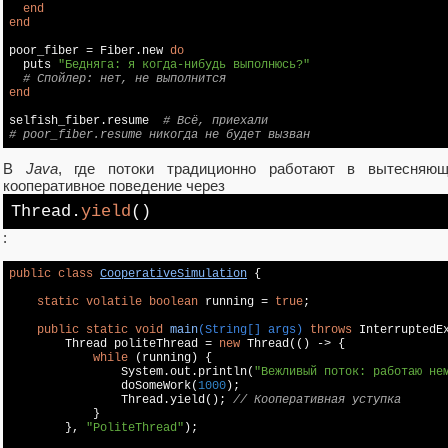
end
end
poor_fiber = Fiber.new 
do
  puts 
"Бедняга: я когда-нибудь выполнюсь?"
# Спойлер: нет, не выполнится
end
selfish_fiber.resume  
# Всё, приехали
# poor_fiber.resume никогда не будет вызван
В
Java
, где потоки традиционно работают в вытесняю
кооперативное поведение через
Thread.
yield
()
:
public
class
CooperativeSimulation
{

static
volatile
boolean
 running = 
true
;

public
static
void
main
(String[] args)
throws
 InterruptedE
        Thread politeThread = 
new
 Thread(() -> {

while
 (running) {

                System.out.println(
"Вежливый поток: работаю не
                doSomeWork(
1000
);

                Thread.yield(); 
// Кооперативная уступка
            }

        }, 
"PoliteThread"
);
