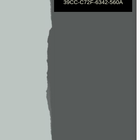
39CC-C72F-6342-560A