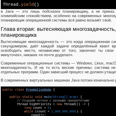
Thread.
yield
()
в Java — это лишь
подсказка
планировщику, а не приказ.
олимпийским спокойствием, особенно на современных много
планировщик операционной системы всё равно возьмёт своё.
Глава вторая: вытесняющая многозадачность,
планировщика
Вытесняющая многозадачность — это когда операционная си
секундомером, даёт каждой задаче определённый квант в
освободить место, независимо от того, закончил ты свои
минуточек», никаких «я почти доделал».
Современные операционные системы — Windows, Linux, mac
многозадачность. И на то есть веские причины: система н
отдельных программ. Один зависший процесс не должен утащит
В современных виртуальных машинах
Java
потоки изначально
public
class
PreemptiveDemo
{

public
static
void
main
(String[] args)
{

// Создаём потоки с разными приоритетами
        Thread highPriority = 
new
 Thread(() -> {

long
 count = 
0
;

while
 (count < 
1_000_000_000L
) {

                count++;
