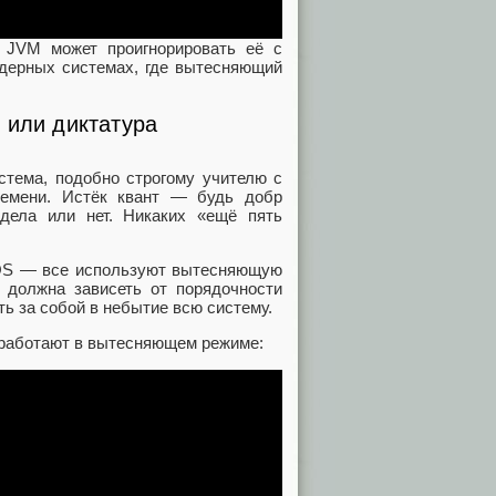
 JVM может проигнорировать её с
ядерных системах, где вытесняющий
 или диктатура
стема, подобно строгому учителю с
ремени. Истёк квант — будь добр
 дела или нет. Никаких «ещё пять
OS — все используют вытесняющую
е должна зависеть от порядочности
ь за собой в небытие всю систему.
 работают в вытесняющем режиме: