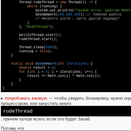
        Thread rudeThread = 
new
 Thread(() -> {

while
 (running) {

                System.out.println(
"Грубый поток: работаю МНОГ
                doSomeWork(
100_000_000
); 
// Тяжёлая работа
// Никакого yield — пусть другие подождут
            }

        }, 
"RudeThread"
);

        politeThread.start();

        rudeThread.start();

        Thread.sleep(
5000
);

        running = 
false
;

    }

static
void
doSomeWork
(
int
 iterations)
{

double
 result = 
0
;

for
 (
int
 i = 
0
; i < iterations; i++) {

            result += Math.sin(i) * Math.cos(i);

        }

    }

▸
попробовать вживую
— чтобы увидеть блокировку, нужно ог
процессором, или запустить много
rudeThread
, причем лучше всего, если это будет Java8.
Потому что