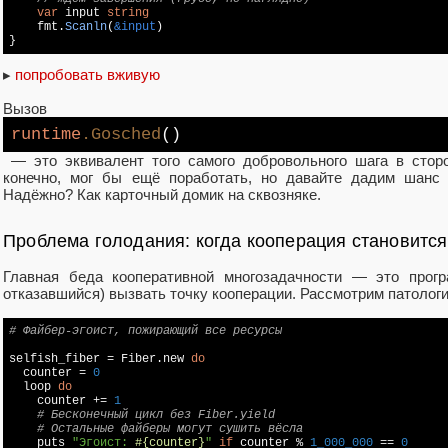
var
 input 
string
    fmt.
Scanln
(
&input
)

▸
попробовать вживую
Вызов
runtime
.Gosched
()
— это эквивалент того самого добровольного шага в сторо
конечно, мог бы ещё поработать, но давайте дадим шанс 
Надёжно? Как карточный домик на сквозняке.
Проблема голодания: когда кооперация становится
Главная беда кооперативной многозадачности — это прогр
отказавшийся) вызвать точку кооперации. Рассмотрим патологи
# Файбер-эгоист, пожирающий все ресурсы
selfish_fiber = Fiber.new 
do
  counter = 
0
  loop 
do
    counter += 
1
# Бесконечный цикл без Fiber.yield
# Остальные файберы могут сушить вёсла
    puts 
"Эгоист: 
#{counter}
"
if
 counter % 
1_000_000
 == 
0