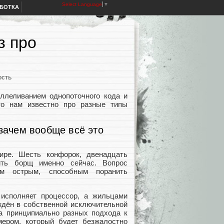
Select Language
▼
АБОТКА
з про
ость
ллеливанием однопоточного кода и
то нам известно про разные типы
 зачем вообще всё это
ире. Шесть конфорок, двенадцать
ить борщ именно сейчас. Вопрос
ом острым, способным поранить
исполняет процессор, а жильцами
ждён в собственной исключительной
ва принципиально разных подхода к
ером, который будет безжалостно