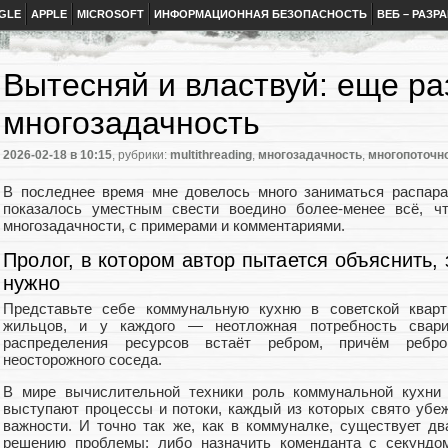
GLE
APPLE
MICROSOFT
ИНФОРМАЦИОННАЯ БЕЗОПАСНОСТЬ
ВЕБ – РАЗР
Вытесняй и властвуй: еще ра
многозадачность
2026-02-18
в 10:15
, рубрики:
multithreading
,
многозадачность
,
многопоточн
В последнее время мне довелось много заниматься распара
показалось уместным свести воедино более-менее всё, ч
многозадачности, с примерами и комментариями.
Пролог, в котором автор пытается объяснить,
нужно
Представьте себе коммунальную кухню в советской кварт
жильцов, и у каждого — неотложная потребность свар
распределения ресурсов встаёт ребром, причём ребр
неосторожного соседа.
В мире вычислительной техники роль коммунальной кухни 
выступают процессы и потоки, каждый из которых свято убе
важности. И точно так же, как в коммуналке, существует д
решению проблемы: либо назначить коменданта с секундом