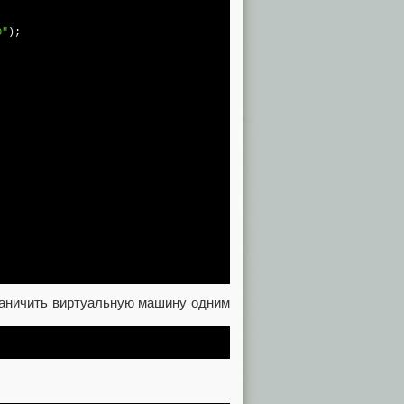
О"
);

раничить виртуальную машину одним