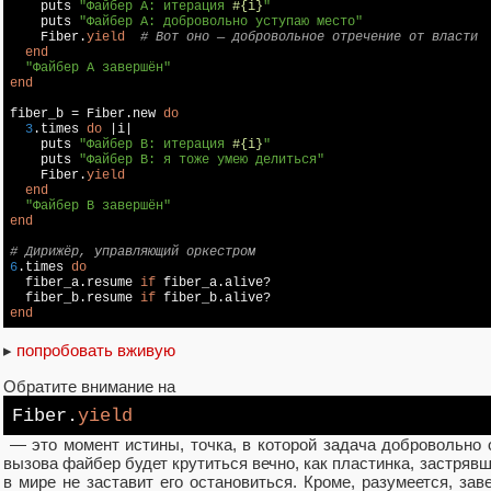
    puts 
"Файбер A: итерация 
#{i}
"
    puts 
"Файбер A: добровольно уступаю место"
    Fiber.
yield
# Вот оно — добровольное отречение от власти
end
"Файбер A завершён"
end
fiber_b = Fiber.new 
do
3
.times 
do
 |i|

    puts 
"Файбер B: итерация 
#{i}
"
    puts 
"Файбер B: я тоже умею делиться"
    Fiber.
yield
end
"Файбер B завершён"
end
# Дирижёр, управляющий оркестром
6
.times 
do
  fiber_a.resume 
if
 fiber_a.alive?

  fiber_b.resume 
if
end
▸
попробовать вживую
Обратите внимание на
Fiber.
yield
— это момент истины, точка, в которой задача добровольно 
вызова файбер будет крутиться вечно, как пластинка, застрявш
в мире не заставит его остановиться. Кроме, разумеется, з