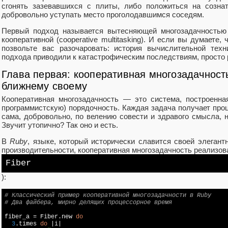
сгонять зазевавшихся с плиты, либо положиться на сознат
добровольно уступать место проголодавшимся соседям.
Первый подход называется вытесняющей многозадачностью (p
кооперативной (cooperative multitasking). И если вы думаете
позвольте вас разочаровать: история вычислительной техн
подхода приводили к катастрофическим последствиям, просто 
Глава первая: кооперативная многозадачность
ближнему своему
Кооперативная многозадачность — это система, построенна
программистскую) порядочность. Каждая задача получает проце
сама, добровольно, по велению совести и здравого смысла, 
Звучит утопично? Так оно и есть.
В
Ruby
, языке, который исторически славится своей элеган
производительности, кооперативная многозадачность реализов
Fiber
):
# Классический пример кооперативной многозадачности в Ruby
# Два файбера, мирно делящих процессорное время
fiber_a = Fiber.new 
do
3
.times 
do
 |i|
