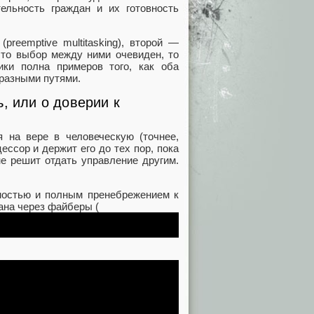
ельность граждан и их готовность
reemptive multitasking), второй —
, что выбор между ними очевиден, то
ики полна примеров того, как оба
разными путями.
, или о доверии к
я на вере в человеческую (точнее,
ссор и держит его до тех пор, пока
не решит отдать управление другим.
тностью и полным пренебрежением к
ана через файберы (