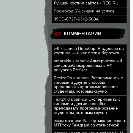
Лучший хостинг сайтов - REG.RU
Промокод 5% скидки на услуги
39CC-C72F-6342-560A
КОММЕНТАРИИ
v4f
к записи
Перебор IP-адресов на
хостинге — и как с этим бороться
amarakin
к записи
Альтернативный
список заблокированных в РФ
ресурсов Re:filter
ResizeOn
к записи
Эксперименты с
тиграми и другие способы
преподавать программирование
студентам, которым скучно
Text2Vid
к записи
Эксперименты с
тиграми и другие способы
преподавать программирование
студентам, которым скучно
всым
к записи
Развёртывание своего
MTProxy Telegram со статистикой