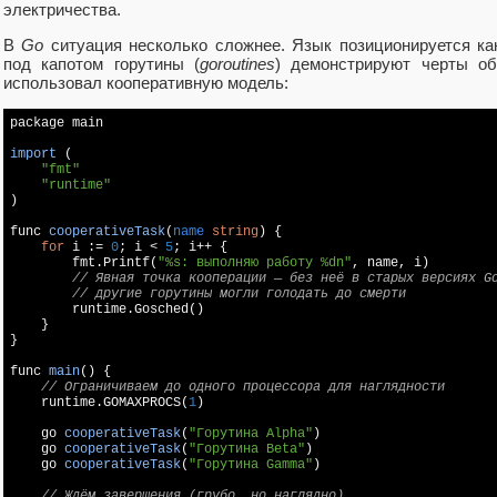
электричества.
В
Go
ситуация несколько сложнее. Язык позиционируется ка
под капотом горутины (
goroutines
) демонстрируют черты о
использовал кооперативную модель:
package main

import
 (
"fmt"
"runtime"
)

func 
cooperativeTask
(
name 
string
) 
{

for
 i := 
0
; i < 
5
; i++ {

        fmt.Printf(
"%s: выполняю работу %dn"
, name, i)

// Явная точка кооперации — без неё в старых версиях G
// другие горутины могли голодать до смерти
        runtime.Gosched()

    }

}

func 
main
(
) 
{

// Ограничиваем до одного процессора для наглядности
    runtime.GOMAXPROCS(
1
)

go 
cooperativeTask
(
"Горутина Alpha"
)

    go 
cooperativeTask
(
"Горутина Beta"
)

    go 
cooperativeTask
(
"Горутина Gamma"
)

// Ждём завершения (грубо, но наглядно)