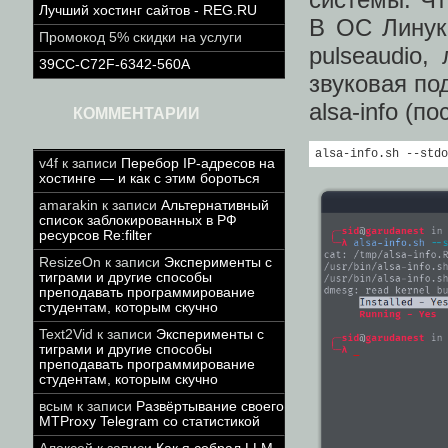
Лучший хостинг сайтов - REG.RU
В ОС Линук
Промокод 5% скидки на услуги
pulseaudio,
39CC-C72F-6342-560A
звуковая по
alsa-info (по
КОММЕНТАРИИ
alsa-info.sh --stdo
v4f
к записи
Перебор IP-адресов на
хостинге — и как с этим бороться
amarakin
к записи
Альтернативный
список заблокированных в РФ
ресурсов Re:filter
ResizeOn
к записи
Эксперименты с
тиграми и другие способы
преподавать программирование
студентам, которым скучно
Text2Vid
к записи
Эксперименты с
тиграми и другие способы
преподавать программирование
студентам, которым скучно
всым
к записи
Развёртывание своего
MTProxy Telegram со статистикой