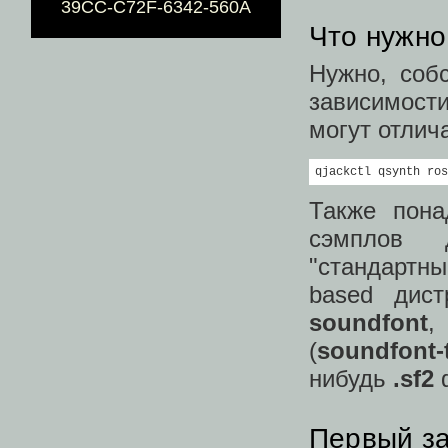
39CC-C72F-6342-560A
Что нужно
Нужно, соб
зависимост
могут отлича
qjackctl qsynth ros
Также пона
сэмплов д
"стандартн
based дист
soundfont
,
(
soundfont-t
нибудь
.sf2
Первый за