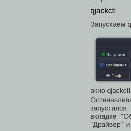
qjackctl
Запускаем q
окно qjackctl
Останавли
запустился
вкладке "О
"Драйвер" и