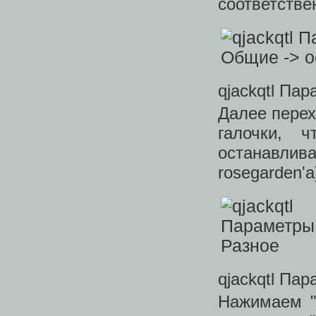
соответстве
qjackqtl Па
Далее перех
галочки, 
останавли
rosegarden'
qjackqtl Па
Нажимаем "