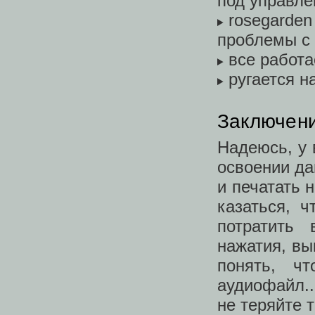
под управле
rosegarden
проблемы с 
все работа
ругается н
Заключен
Надеюсь, у 
освоении да
и печатать н
казаться, ч
потратить 
нажатия, вы
понять, ч
аудиофайл..
не теряйте т