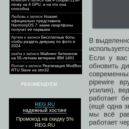
Алексей
к записи
Как я собрал LLM-
печку на 4 GPU, и на что она
способна
Любовь
к записи
Huawei
официально представила
HarmonyOS 7: какие смартфоны
получат её первыми
Артем
к записи
Бесплатные боты,
В выделенной
чтобы раздеть девушку по фото в
2024
используется
sasha
к записи
Майнинг биткоинов
Если у вас 
на 55-летнем ветеране IBM 1401
обновить ди
Roman
к записи
Реализация ModBus
RTU Slave на stm32
современны
pipewire в
РЕКОМЕНДУЕМ
усилия), ве
работает бе
REG.RU
(ещё одна з
надежный хостинг
мы всё рав
Промокод на скидку 5%
работает че
REG.RU