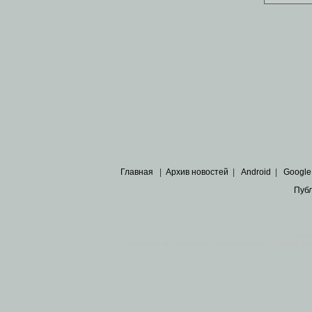
Главная
|
Архив новостей
|
Android
|
Google
Пуб
Все пра
Основными материалами сайта являются
архивные ко