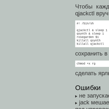
Чтобы кажд
qjackctl вр
#! /bin/sh

qjackctl & sleep 1 
qsynth & sleep 1   
rosegarden $1

killall qsynth

сохранить в
chmod +x rg
сделать ярл
Ошибки
не запуска
jack мешае