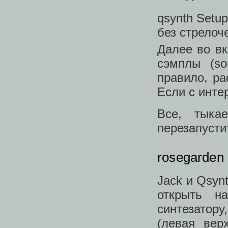
qsynth Setup
без стрелоч
Далее во в
сэмплы (so
правило, ра
Если с инте
Все, тыка
перезапусти
rosegarden
Jack и Qsyn
открыть н
синтезатору
(левая вер