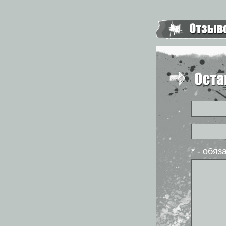
* - обя