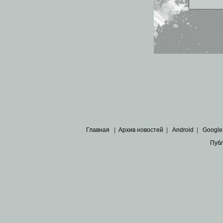
Главная
|
Архив новостей
|
Android
|
Google
Пуб
Все пра
Основными материалами сайта являются
архивные ко