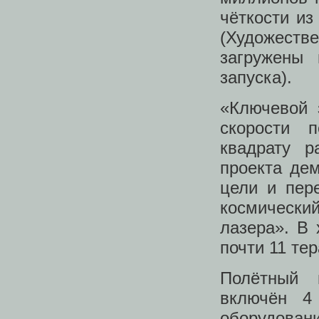
чёткости из
(Художест
загружены
запуска).
«Ключевой 
скорости 
квадрату р
проекта дем
цели и пер
космическ
лазера». В
почти 11 те
Полётный 
включён 4
оборудовани