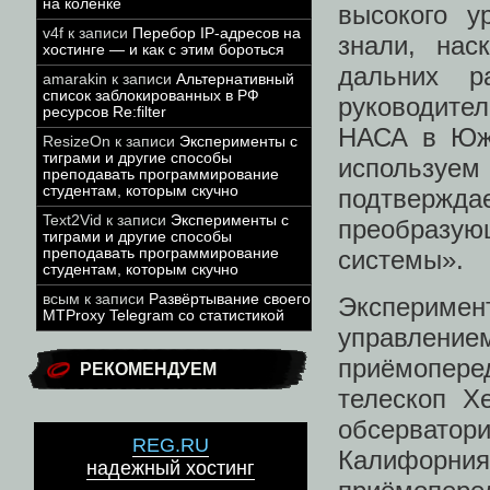
на коленке
высокого у
v4f
к записи
Перебор IP-адресов на
знали, нас
хостинге — и как с этим бороться
дальних р
amarakin
к записи
Альтернативный
список заблокированных в РФ
руководите
ресурсов Re:filter
НАСА в Южн
ResizeOn
к записи
Эксперименты с
тиграми и другие способы
используем
преподавать программирование
студентам, которым скучно
подтверждае
Text2Vid
к записи
Эксперименты с
преобраз
тиграми и другие способы
системы».
преподавать программирование
студентам, которым скучно
всым
к записи
Развёртывание своего
Экспериме
MTProxy Telegram со статистикой
управлени
приёмопере
РЕКОМЕНДУЕМ
телескоп Х
обсерватор
REG.RU
Калифорния)
надежный хостинг