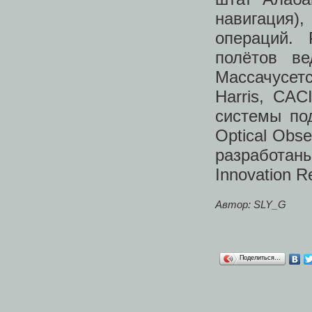
навигация)
операций. 
полётов ве
Массачусет
Harris, CAC
системы под
Optical Obse
разработа
Innovation R
Автор: SLY_G
Поделиться…