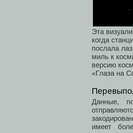
Эта визуали
когда станц
послала лаз
миль к косм
версию косм
«Глаза на С
Перевыпо
Данные, п
отправляю
закодирова
имеет бол