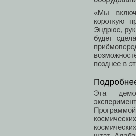
«Мы включ
короткую п
Эндрюс, рук
будет сдел
приёмопер
возможносте
позднее в эт
Подробнее
Эта демо
экспериме
Программ
космически
космически
штат Алаба