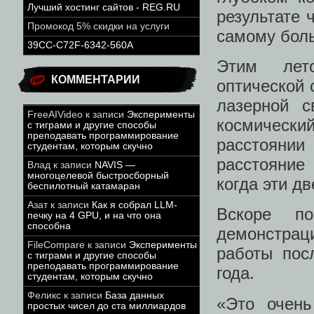
Лучший хостинг сайтов - REG.RU
результате 
Промокод 5% скидки на услуги
самому бол
39CC-C72F-6342-560A
Этим лето
КОММЕНТАРИИ
оптической 
лазерной с
FreeAIVideo
к записи
Эксперименты
космическ
с тиграми и другие способы
преподавать программирование
расстоянии
студентам, которым скучно
расстояние
Влад
к записи
NAVIS —
многоцелевой быстросборный
когда эти д
беспилотный катамаран
Азат
к записи
Как я собрал LLM-
Вскоре п
печку на 4 GPU, и на что она
способна
демонстрац
FileCompare
к записи
Эксперименты
работы пос
с тиграми и другие способы
преподавать программирование
года.
студентам, которым скучно
Феликс
к записи
База данных
«Это очень
простых чисел до ста миллиардов