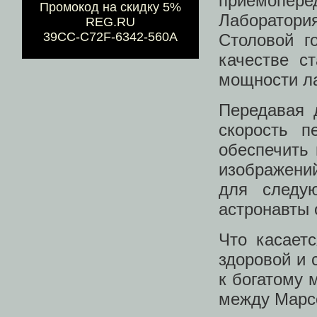
приёмоперед
Промокод на скидку 5%
Лаборатория
REG.RU
39CC-C72F-6342-560A
Столовой г
качестве с
мощности ла
Передавая 
скорость п
обеспечить
изображений
для следую
астронавты 
Что касаетс
здоровой и 
к богатому 
между Марс