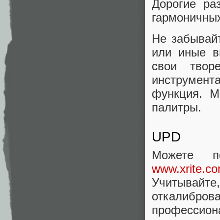
Дорогие ра
гармоничных
Не забывай
или иные в
свои твор
инструмент
функция. М
палитры.
UPD
Можете п
www.xrite.co
Учитывайте,
откалиб
профессион