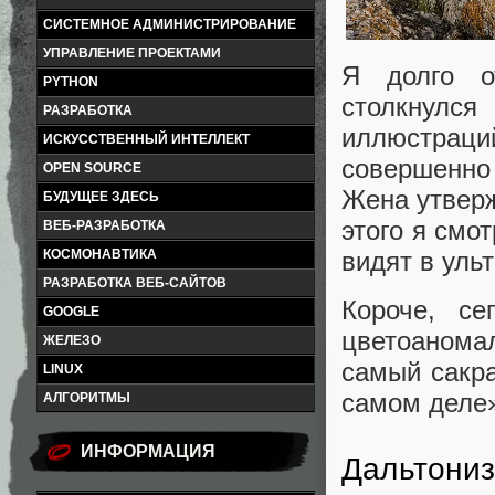
СИСТЕМНОЕ АДМИНИСТРИРОВАНИЕ
УПРАВЛЕНИЕ ПРОЕКТАМИ
Я долго о
PYTHON
столкнулс
РАЗРАБОТКА
иллюстра
ИСКУССТВЕННЫЙ ИНТЕЛЛЕКТ
совершенно 
OPEN SOURCE
Жена утвержд
БУДУЩЕЕ ЗДЕСЬ
этого я смо
ВЕБ-РАЗРАБОТКА
КОСМОНАВТИКА
видят в уль
РАЗРАБОТКА ВЕБ-САЙТОВ
Короче, се
GOOGLE
цветоанома
ЖЕЛЕЗО
самый сакр
LINUX
самом деле
АЛГОРИТМЫ
ИНФОРМАЦИЯ
Дальтониз