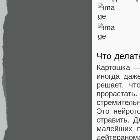
Что делат
Картошка —
иногда даж
решает, чт
прорастат
стремитель
Это нейрот
отравить. 
малейших п
дейтеранома