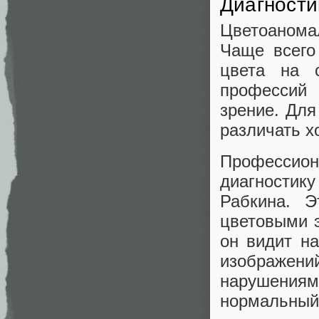
Диагности
Цветоанома
Чаще всего 
цвета на 
профессий
зрение. Для
различать хо
Професси
диагностик
Рабкина. Э
цветовыми э
он видит н
изображен
нарушения
нормальный 