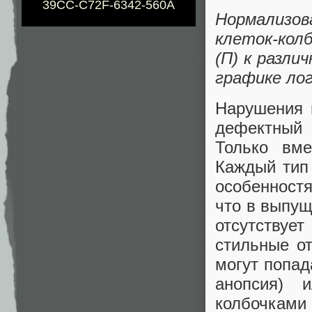
39CC-C72F-6342-560A
Нормализов
клеток-колб
(П) к разли
графике ло
Нарушения 
дефектный 
Только вме
Каждый тип 
особенностя
что в выпущ
отсутствует
стильные о
могут попад
анопсия) и
колбочками 