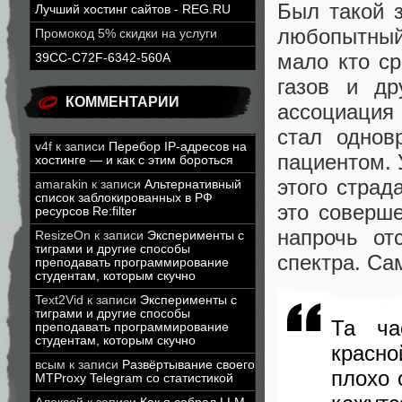
Был такой 
Лучший хостинг сайтов - REG.RU
любопытный
Промокод 5% скидки на услуги
мало кто с
39CC-C72F-6342-560A
газов и др
КОММЕНТАРИИ
ассоциация 
стал однов
v4f
к записи
Перебор IP-адресов на
пациентом. 
хостинге — и как с этим бороться
этого страд
amarakin
к записи
Альтернативный
список заблокированных в РФ
это соверше
ресурсов Re:filter
напрочь от
ResizeOn
к записи
Эксперименты с
тиграми и другие способы
спектра. Са
преподавать программирование
студентам, которым скучно
Text2Vid
к записи
Эксперименты с
тиграми и другие способы
Та ча
преподавать программирование
студентам, которым скучно
красно
всым
к записи
Развёртывание своего
плохо 
MTProxy Telegram со статистикой