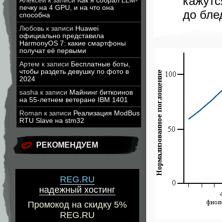
кажутс
Алексей
к записи
Как я собрал LLM-
печку на 4 GPU, и на что она
до бле
способна
Любовь
к записи
Huawei
официально представила
HarmonyOS 7: какие смартфоны
получат её первыми
Артем
к записи
Бесплатные боты,
чтобы раздеть девушку по фото в
2024
sasha
к записи
Майнинг биткоинов
на 55-летнем ветеране IBM 1401
Roman
к записи
Реализация ModBus
RTU Slave на stm32
РЕКОМЕНДУЕМ
REG.RU
надежный хостинг
Промокод на скидку 5%
REG.RU