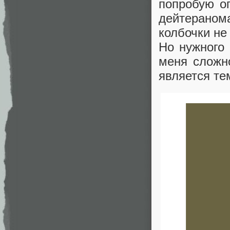
попробую оп
дейтераном
колбочки не
Но нужного 
меня сложно
является т