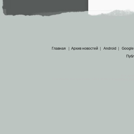
Главная
|
Архив новостей
|
Android
|
Google
Пуб
Все пра
Основными материалами сайта являются
архивные ко