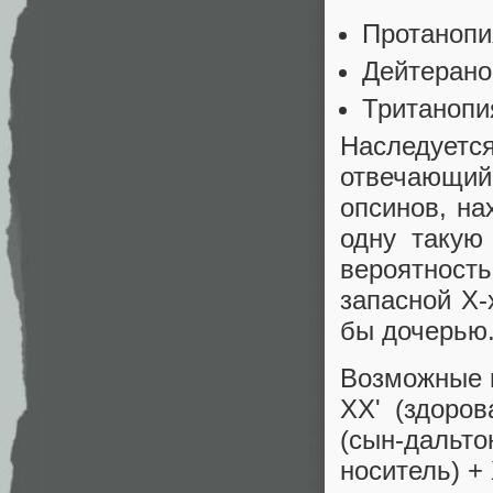
Протанопи
Дейтерано
Тританопи
Наследуетс
отвечающий
опсинов, н
одну такую
вероятност
запасной X-
бы дочерью
Возможные 
XX' (здоров
(сын-дальто
носитель) +