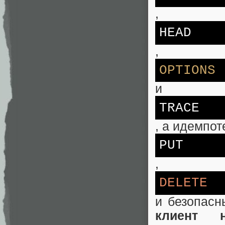
,
HEAD
,
OPTIONS
и
TRACE
, а идемпо
PUT
,
DELETE
и безопасн
клиент 