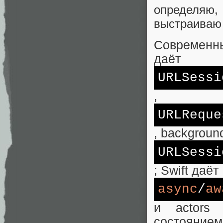
определяю,
выстраиваю 
Современны
даёт
URLSessi
,
URLReque
, backgroun
URLSessi
; Swift даёт
async
/
aw
и actors
состоянием