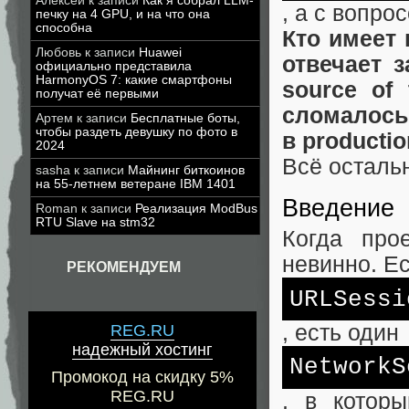
Алексей
к записи
Как я собрал LLM-
, а с вопрос
печку на 4 GPU, и на что она
способна
Кто имеет п
Любовь
к записи
Huawei
отвечает з
официально представила
HarmonyOS 7: какие смартфоны
source of
получат её первыми
сломалось
Артем
к записи
Бесплатные боты,
чтобы раздеть девушку по фото в
в productio
2024
Всё осталь
sasha
к записи
Майнинг биткоинов
на 55-летнем ветеране IBM 1401
Введение
Roman
к записи
Реализация ModBus
RTU Slave на stm32
Когда про
невинно. Ес
РЕКОМЕНДУЕМ
URLSessi
, есть один
REG.RU
надежный хостинг
NetworkS
Промокод на скидку 5%
REG.RU
, в которы