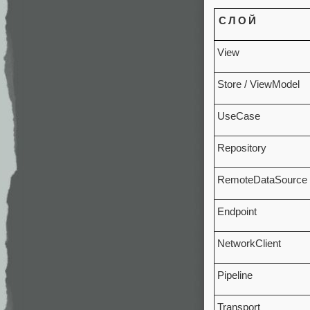
СЛОЙ
View
Store / ViewModel
UseCase
Repository
RemoteDataSource
Endpoint
NetworkClient
Pipeline
Transport