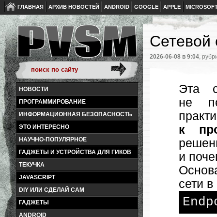
ГЛАВНАЯ
АРХИВ НОВОСТЕЙ
ANDROID
GOOGLE
APPLE
MICROSOF
Сетевой 
2026-06-08
в 9:04
, рубр
Эта 
НОВОСТИ
не пе
ПРОГРАММИРОВАНИЕ
практ
ИНФОРМАЦИОННАЯ БЕЗОПАСНОСТЬ
к пр
ЭТО ИНТЕРЕСНО
НАУЧНО-ПОПУЛЯРНОЕ
решен
ГАДЖЕТЫ И УСТРОЙСТВА ДЛЯ ГИКОВ
и поче
ТЕКУЧКА
Основ
JAVASCRIPT
сети в
DIY ИЛИ СДЕЛАЙ САМ
Endp
ГАДЖЕТЫ
ANDROID