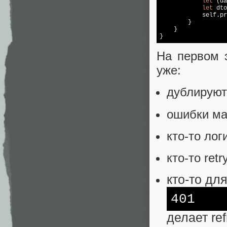
let
 (da
let
 dto
            self.pr
        }

    }

На первом 
уже:
дублируют
ошибки ма
кто‑то лог
кто‑то retr
кто‑то дл
401
делает ref