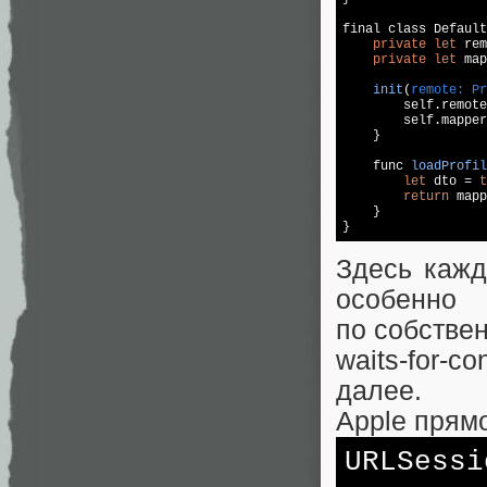
final class Default
private
let
 rem
private
let
 map
init
(
remote: Pr
        self.remote
        self.mapper
    }

func 
loadProfil
let
 dto = 
t
return
 mapp
    }

Здесь кажд
особенно
по собствен
waits‑for‑co
далее.
Apple прям
URLSessi