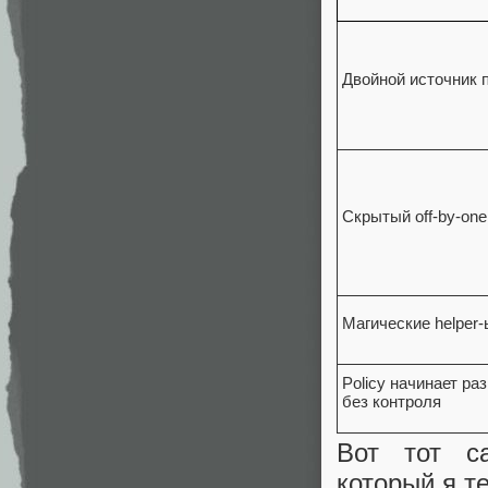
Двойной источник 
Скрытый off‑by‑one 
Магические helper‑
Policy начинает ра
без контроля
Вот тот са
который я т