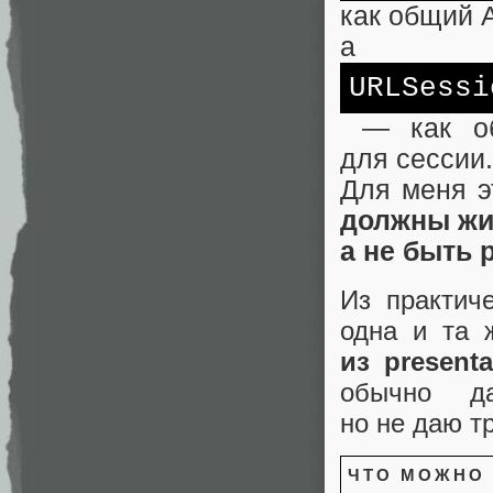
как общий A
а
URLSessi
— как объ
для сессии.
Для меня э
должны жи
а не быть 
Из практич
одна и та
из presenta
обычно да
но не даю т
ЧТО МОЖНО 