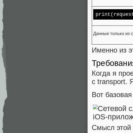
print
(reques
Данные только из 
Именно из э
Требовани
Когда я про
с transport
Вот базовая
Смысл этой 