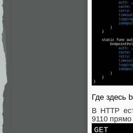
            auth:
            cache:
            retry:
            timeout
            logging
            idempot
        )

    }

    static func aut
            auth:
            cache:
            retry:
            timeout
            logging
            idempot
        )

    }

Где здесь b
В HTTP ес
9110 прямо
GET