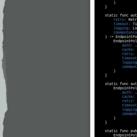
        )

    }

        retry:
        timeout:
        logging:
        idempotency
    ) -> 
EndpointPo
            auth:
            cache:
            retry:
            timeout
            logging
            idempot
        )

    }

    static func aut
            auth:
            cache:
            retry:
            timeout
            logging
            idempot
        )

    }

    static func pub