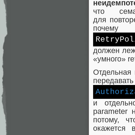
неидемпо
что сема
для повтор
почему
RetryPol
должен лежа
«умного» ret
Отдельная 
передавать 
Authoriz
и отдельн
parameter 
потому, ч
окажется 