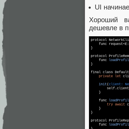
UI начинае
Хороший в
дешевле в п
protocol NetworkCli
    func request<E:
}

protocol ProfileRem
func 
loadProfil
}

final class Default
private
let
 cli
init
(
client: Ne
        self.client
    }

func 
loadProfil
try
await
 c
    }

}

protocol ProfileRep
func 
loadProfil
}
