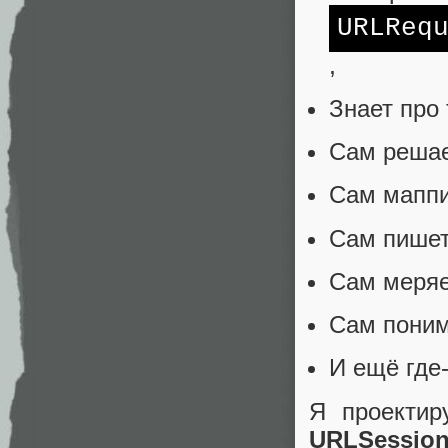
URLReq
,
Знает про 
Сам решает
Сам маппи
Сам пишет
Сам меряет
Сам поним
И ещё где
Я проектир
URLSessio