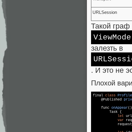
URLSession
Такой граф
ViewMode
залезть в
URLSessi
. И это не 
Плохой вари
final 
class
Profile
    @
Published 
priv
    func 
onAppear
(
)
        Task {

let
 url
var
 req
            request