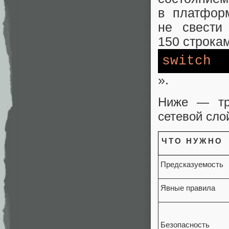
в платфор
не свести
150 строка
switch
».
Ниже — тр
сетевой сло
ЧТО НУЖНО
Предсказуемость
Явные правила
Безопасность