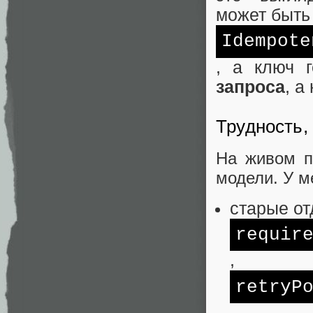
может быть
Idempote
, а ключ 
запроса
, а
Трудность,
На живом п
модели. У м
старые от
requir
,
retryP
,