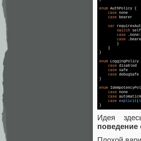
enum
 AuthPolicy {

case
 none

case
 bearer

var
 requiresAut
switch
 self
case
 .none:
case
 .beare
        }

    }

}

enum
 LoggingPolicy 
case
 disabled

case
 safe

case
 debugSafe

}

enum
 IdempotencyPol
case
 none

case
 automaticH
case
explicit
(
S
Идея зде
поведение 
Плохой вари