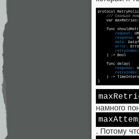
protocol 
RetryPolic
/// Сколько пов
    var maxRetries:
        request:
        response:
        data:
        error:
        retryIndex:
    ) -> Bool

        response:
        retryIndex:
    ) -> TimeInterv
maxRetri
намного по
maxAttem
. Потому чт