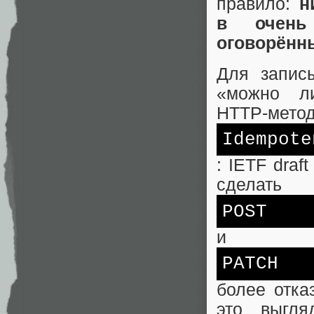
правило:
н
в очень 
оговорённы
Для запис
«можно л
HTTP‑метод
Idempote
: IETF draf
сделать
POST
и
PATCH
более отка
это выгля