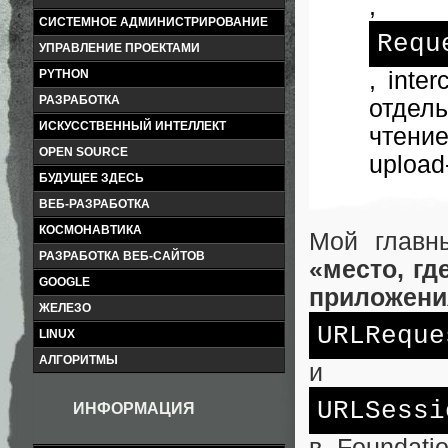
,
СИСТЕМНОЕ АДМИНИСТРИРОВАНИЕ
Requ
УПРАВЛЕНИЕ ПРОЕКТАМИ
PYTHON
, inte
РАЗРАБОТКА
отдель
ИСКУССТВЕННЫЙ ИНТЕЛЛЕКТ
чтени
OPEN SOURCE
upload
БУДУЩЕЕ ЗДЕСЬ
ВЕБ-РАЗРАБОТКА
КОСМОНАВТИКА
Мой главн
РАЗРАБОТКА ВЕБ-САЙТОВ
«место, гд
GOOGLE
приложени
ЖЕЛЕЗО
URLReque
LINUX
АЛГОРИТМЫ
и
URLSessi
ИНФОРМАЦИЯ
в Foundati