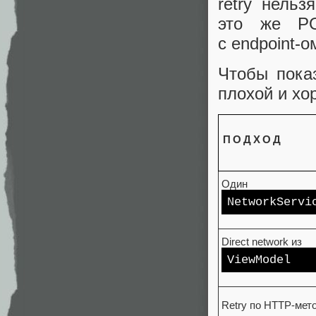
retry нель
это же PO
с endpoint‑о
Чтобы показ
плохой и хо
ПОДХОД
Один
NetworkServi
Direct network из
ViewModel
Retry по HTTP‑мет