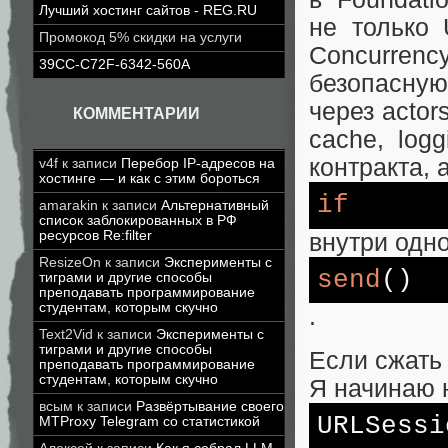
Лучший хостинг сайтов - REG.RU
не только 
Промокод 5% скидки на услуги
Concurren
39CC-C72F-6342-560A
безопасну
через actors
КОММЕНТАРИИ
cache, log
контракта, 
v4f
к записи
Перебор IP-адресов на
хостинге — и как с этим бороться
if
amarakin
к записи
Альтернативный
список заблокированных в РФ
ресурсов Re:filter
внутри одн
ResizeOn
к записи
Эксперименты с
send
()
тиграми и другие способы
преподавать программирование
студентам, которым скучно
.
Text2Vid
к записи
Эксперименты с
тиграми и другие способы
Если сжать 
преподавать программирование
студентам, которым скучно
Я начинаю 
всым
к записи
Развёртывание своего
URLSessi
MTProxy Telegram со статистикой