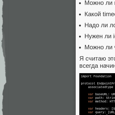
Можно ли r
Какой time
Надо ли ло
Нужен ли i
Можно ли ч
Я считаю эт
всегда начи
import Foundation

protocol EndpointPr
    associatedtype 
var
 baseURL: UR
var
 path: Strin
var
 method: HTT
var
 headers: [S
var
 query: [URL