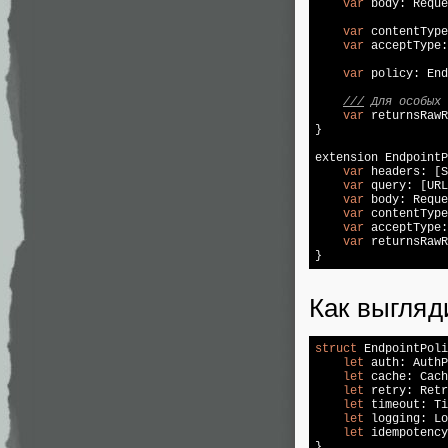
var
 body: Reque
var
 contentType
var
 acceptType:
var
 policy: End
///
 Для особых 
var
 returnsRawR
}

extension EndpointP
var
 headers: [S
var
 query: [URL
var
 body: Reque
var
 contentType
var
 acceptType:
var
 returnsRawR
Как выгляди
struct
 EndpointPoli
let
 auth: AuthP
let
 cache: Cach
let
 retry: Retr
let
 timeout: Ti
let
 logging: Lo
let
 idempotency
}
