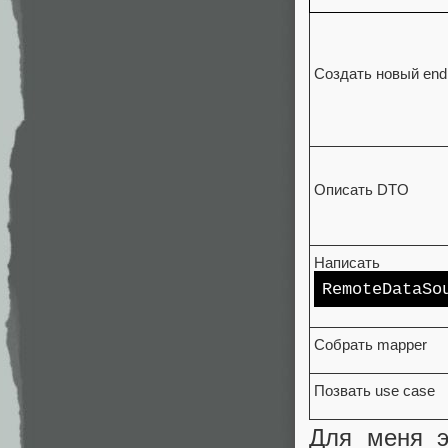
Создать новый end
Описать DTO
Написать
RemoteDataSo
Собрать mapper
Позвать use case
Для меня э