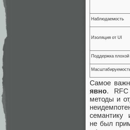
Наблюдаемость
Изоляция от UI
Поддержка плохой 
Масштабируемост
Самое важ
явно
. RFC
методы и от
неидемпоте
семантику 
не был прим