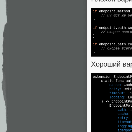
if
 endpoint.method 
// Ну GET же бе
}

if
 endpoint.path.co
// Скорее всего
}

if
 endpoint.path.co
// Скорее всего
Хороший ва
extension 
EndpointP
        cache:
        retry:
        timeout:
        logging:
 Lo
    ) -> 
EndpointPo
            auth:
            cache:
            retry:
            timeout
            logging
            idempot