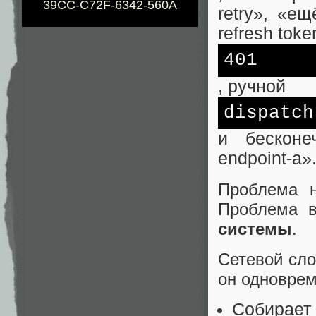
39CC-C72F-6342-560A
retry», «е
refresh toke
401
, ручной
dispatch
и бесконе
endpoint‑а»
Проблема н
Проблема в
системы
.
Сетевой сло
он одноврем
Собирает