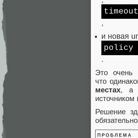
timeou
,
и новая un
policy
.
Это очень 
что одинак
местах
, а 
источником 
Решение зд
обязательно
ПРОБЛЕМА