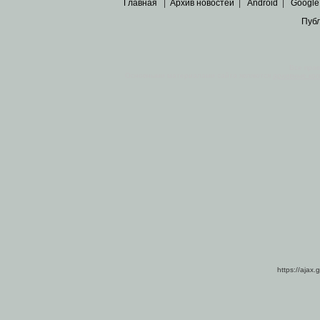
Главная
|
Архив новостей
|
Android
|
Google
Пуб
Все пра
Основными материалами сайта являются
архивные ко
https://ajax.