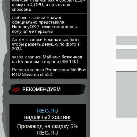
Алексей
к записи
Как я собрал LLM-
печку на 4 GPU, и на что она
способна
Любовь
к записи
Huawei
официально представила
HarmonyOS 7: какие смартфоны
получат её первыми
Артем
к записи
Бесплатные боты,
чтобы раздеть девушку по фото в
2024
sasha
к записи
Майнинг биткоинов
на 55-летнем ветеране IBM 1401
* - обя
Roman
к записи
Реализация ModBus
RTU Slave на stm32
РЕКОМЕНДУЕМ
REG.RU
надежный хостинг
Промокод на скидку 5%
REG.RU