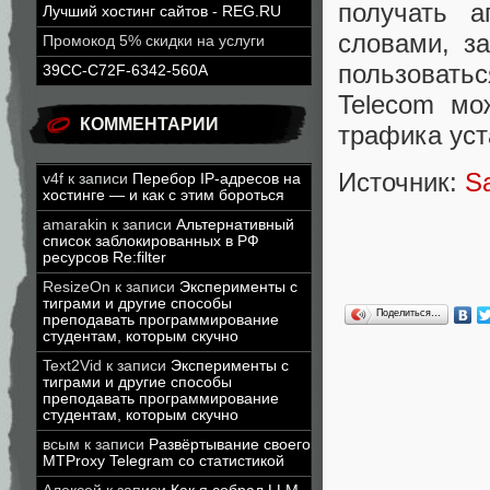
получать а
Лучший хостинг сайтов - REG.RU
словами, за
Промокод 5% скидки на услуги
пользовать
39CC-C72F-6342-560A
Telecom мо
КОММЕНТАРИИ
трафика уст
Источник:
S
v4f
к записи
Перебор IP-адресов на
хостинге — и как с этим бороться
amarakin
к записи
Альтернативный
список заблокированных в РФ
ресурсов Re:filter
ResizeOn
к записи
Эксперименты с
тиграми и другие способы
Поделиться…
преподавать программирование
студентам, которым скучно
Text2Vid
к записи
Эксперименты с
тиграми и другие способы
преподавать программирование
студентам, которым скучно
всым
к записи
Развёртывание своего
MTProxy Telegram со статистикой