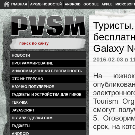
ГЛАВНАЯ
АРХИВ НОВОСТЕЙ
ANDROID
GOOGLE
APPLE
MICROSOF
Туристы
бесплат
Galaxy N
НОВОСТИ
2016-02-03
в 1
ПРОГРАММИРОВАНИЕ
ИНФОРМАЦИОННАЯ БЕЗОПАСНОСТЬ
На южнок
ЭТО ИНТЕРЕСНО
опубликован
НАУЧНО-ПОПУЛЯРНОЕ
электронно
ГАДЖЕТЫ И УСТРОЙСТВА ДЛЯ ГИКОВ
Tourism Or
ТЕКУЧКА
смогут пол
JAVASCRIPT
5. Оговорим
DIY ИЛИ СДЕЛАЙ САМ
срок, на ко
ГАДЖЕТЫ
ANDROID