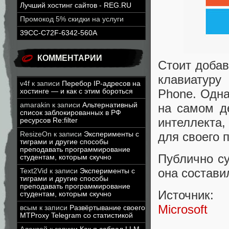
Лучший хостинг сайтов - REG.RU
Промокод 5% скидки на услуги
39CC-C72F-6342-560A
КОММЕНТАРИИ
Стоит добав
клавиатуру
v4f
к записи
Перебор IP-адресов на
Phone. Одна
хостинге — и как с этим бороться
на самом де
amarakin
к записи
Альтернативный
список заблокированных в РФ
интеллекта
ресурсов Re:filter
для своего 
ResizeOn
к записи
Эксперименты с
тиграми и другие способы
преподавать программирование
Публично су
студентам, которым скучно
она состави
Text2Vid
к записи
Эксперименты с
тиграми и другие способы
преподавать программирование
Источник:
студентам, которым скучно
Microsoft
всым
к записи
Развёртывание своего
MTProxy Telegram со статистикой