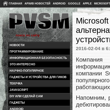
ГЛАВНАЯ
АРХИВ НОВОСТЕЙ
ANDROID
GOOGLE
APPLE
MICROSOF
Microsof
альтерна
устройст
НОВОСТИ
2016-02-04
в 6
ПРОГРАММИРОВАНИЕ
Компания 
ИНФОРМАЦИОННАЯ БЕЗОПАСНОСТЬ
ЭТО ИНТЕРЕСНО
информаци
НАУЧНО-ПОПУЛЯРНОЕ
компании Sw
ГАДЖЕТЫ И УСТРОЙСТВА ДЛЯ ГИКОВ
популярно
ТЕКУЧКА
работающих 
JAVASCRIPT
Напомним, р
DIY ИЛИ СДЕЛАЙ САМ
ГАДЖЕТЫ
дебютировал
ANDROID