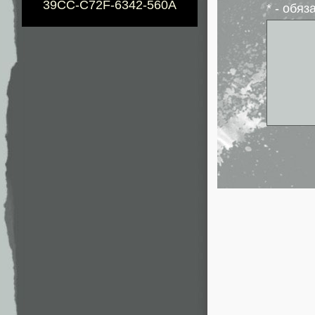
39CC-C72F-6342-560A
* - обя