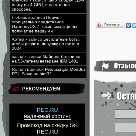
Алексей
к записи
Как я собрал LLM-
печку на 4 GPU, и на что она
способна
Любовь
к записи
Huawei
официально представила
Поделиться…
HarmonyOS 7: какие смартфоны
получат её первыми
Артем
к записи
Бесплатные боты,
чтобы раздеть девушку по фото в
2024
sasha
к записи
Майнинг биткоинов
на 55-летнем ветеране IBM 1401
Roman
к записи
Реализация ModBus
RTU Slave на stm32
РЕКОМЕНДУЕМ
REG.RU
надежный хостинг
Промокод на скидку 5%
REG.RU