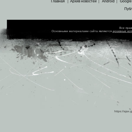
Главная
|
Архив новостей
|
Android
|
Google
Пуб
Все пра
Основными материалами сайта являются
архивные ко
https://ajax.