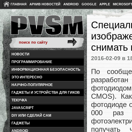
ГЛАВНАЯ
АРХИВ НОВОСТЕЙ
ANDROID
GOOGLE
APPLE
MICROSOF
Специали
изображ
снимать 
НОВОСТИ
2016-02-09
в 1
ПРОГРАММИРОВАНИЕ
По сообще
ИНФОРМАЦИОННАЯ БЕЗОПАСНОСТЬ
ЭТО ИНТЕРЕСНО
разработа
НАУЧНО-ПОПУЛЯРНОЕ
фотодиодом
ГАДЖЕТЫ И УСТРОЙСТВА ДЛЯ ГИКОВ
CMOS). Как
ТЕКУЧКА
фотодиоде о
JAVASCRIPT
000 раз 
DIY ИЛИ СДЕЛАЙ САМ
фотоэлектр
ГАДЖЕТЫ
получать 
ANDROID