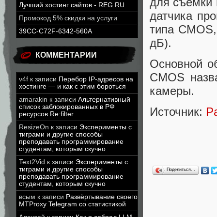
для съемки 
Лучший хостинг сайтов - REG.RU
датчика про
Промокод 5% скидки на услуги
типа CMOS, 
39CC-C72F-6342-560A
дБ).
КОММЕНТАРИИ
Основной о
CMOS назв
v4f
к записи
Перебор IP-адресов на
хостинге — и как с этим бороться
камеры.
amarakin
к записи
Альтернативный
список заблокированных в РФ
Источник:
P
ресурсов Re:filter
ResizeOn
к записи
Эксперименты с
тиграми и другие способы
преподавать программирование
студентам, которым скучно
Text2Vid
к записи
Эксперименты с
тиграми и другие способы
Поделиться…
преподавать программирование
студентам, которым скучно
всым
к записи
Развёртывание своего
MTProxy Telegram со статистикой