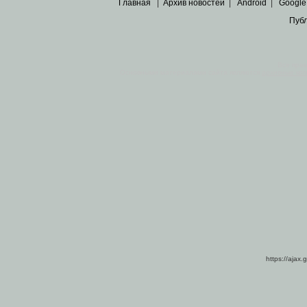
Главная
|
Архив новостей
|
Android
|
Google
Пуб
Все пра
Основными материалами сайта являются
архивные ко
https://ajax.