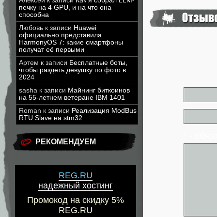
Алексей
к записи
Как я собрал LLM-
печку на 4 GPU, и на что она
способна
Любовь
к записи
Huawei
официально представила
HarmonyOS 7: какие смартфоны
получат её первыми
Артем
к записи
Бесплатные боты,
чтобы раздеть девушку по фото в
2024
sasha
к записи
Майнинг биткоинов
на 55-летнем ветеране IBM 1401
Roman
к записи
Реализация ModBus
RTU Slave на stm32
* - обя
РЕКОМЕНДУЕМ
REG.RU
надежный хостинг
Промокод на скидку 5%
REG.RU