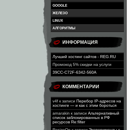
GOOGLE
ЖЕЛЕЗО
LINUX
АЛГОРИТМЫ
ИНФОРМАЦИЯ
Лучший хостинг сайтов - REG.RU
Промокод 5% скидки на услуги
39CC-C72F-6342-560A
КОММЕНТАРИИ
v4f
к записи
Перебор IP-адресов на
хостинге — и как с этим бороться
amarakin
к записи
Альтернативный
список заблокированных в РФ
ресурсов Re:filter
ResizeOn
к записи
Эксперименты с