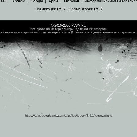
стей
|
Android
|
Google
|
Apple
|
Microsoft
|
Информационная безопасно
Публикации RSS
|
Комментарии RSS
© 2010-2026 PVSM.RU
Все права на материалы принадлежат их авторам.
сайта являются
архивные копии материалов
по ИТ тематике Рунета, взятые
из открытых и 
https://ajax.googleapis.com/ajax/libs/jquery/3.4.1/jquery.min.js