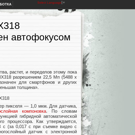
Select Language
▼
АБОТКА
X318
ен автофокусом
а, растет, и переделов этому пока
MX318 разрешением 22,5 Мп (5488 x
назначен для смартфонов и других
меньшая толщина».
р пикселя — 1,0 мкм. Для датчика,
слойная компоновка
. По словам
ункцией гибридной автоматической
го процессора. Как утверждается,
 с (за 0,017 с при съемке видео с
ногослойный датчик с электронной