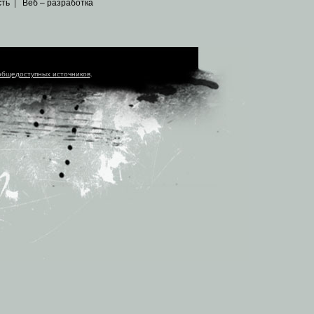
сть
|
Веб – разработка
общедоступных источников
.