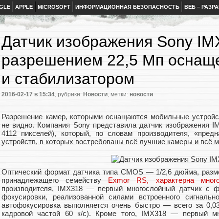
GLE
APPLE
MICROSOFT
ИНФОРМАЦИОННАЯ БЕЗОПАСНОСТЬ
ВЕБ – РАЗР
Датчик изображения Sony IM
разрешением 22,5 Мп оснащ
и стабилизатором
2016-02-17
в 15:34
, рубрики:
Новости
, метки:
новости
Разрешение камер, которыми оснащаются мобильные устройств
не видно. Компания Sony представила датчик изображения I
4112 пикселей), который, по словам производителя, «пред
устройств, в которых востребованы всё лучшие камеры и всё 
Оптический формат датчика типа CMOS — 1/2,6 дюйма, разме
принадлежащего семейству
Exmor RS, характерна много
производителя, IMX318 — первый многослойный датчик с ф
фокусировки, реализованной силами встроенного сигнально
автофокусировка выполняется очень быстро — всего за 0,03
кадровой частой 60 к/с). Кроме того, IMX318 — первый м