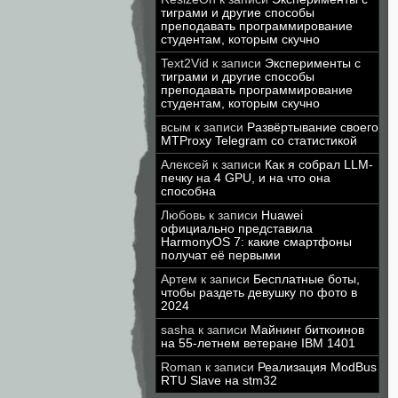
тиграми и другие способы
преподавать программирование
студентам, которым скучно
Text2Vid
к записи
Эксперименты с
тиграми и другие способы
преподавать программирование
студентам, которым скучно
всым
к записи
Развёртывание своего
MTProxy Telegram со статистикой
Алексей
к записи
Как я собрал LLM-
печку на 4 GPU, и на что она
способна
Любовь
к записи
Huawei
официально представила
HarmonyOS 7: какие смартфоны
получат её первыми
Артем
к записи
Бесплатные боты,
чтобы раздеть девушку по фото в
2024
sasha
к записи
Майнинг биткоинов
на 55-летнем ветеране IBM 1401
Roman
к записи
Реализация ModBus
RTU Slave на stm32