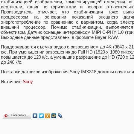
стабилизацией изображения, компенсирующей смещения по 
вертикали, сдвиг по горизонтали и поворот относительн
Производитель отмечает, что стабилизация тоже выпо
процессором на основании показаний внешнего датч
энергопотребление по сравнению с вариантом, когда элект
внешний процессор. Помимо стабилизации, выполняется
объективом. Датчик оснащен интерфейсом MIPI C-PHY 1.0 (три 
Выходные данные представлены в формате Bayer RAW.
Поддерживается съемка видео с разрешением до 4K (3840 x 216
к/с. При уменьшении разрешения до Full HD (1920 х 1080 пикс
повышается до 120 к/с, а уменьшив разрешение до HD (720 х 1
до 240 к/с.
Поставки датчиков изображения Sony IMX318 должны начаться 
Источник:
Sony
Поделиться…