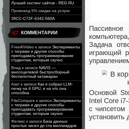
Лучший хостинг сайтов - REG.RU
Промокод 5% скидки на услуги
39CC-C72F-6342-560A
Пассивное
КОММЕНТАРИИ
компьютера
Задача отв
FreeAIVideo
к записи
Эксперименты
играющий р
с тиграми и другие способы
преподавать программирование
управлением
студентам, которым скучно
Влад
к записи
NAVIS —
многоцелевой быстросборный
беспилотный катамаран
Азат
к записи
Как я собрал LLM-
печку на 4 GPU, и на что она
Основой St
способна
Intel Core i
FileCompare
к записи
Эксперименты
с тиграми и другие способы
с чипсетом
преподавать программирование
студентам, которым скучно
установить 
Феликс
к записи
База данных
простых чисел до ста миллиардов