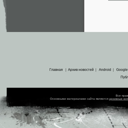
Главная
|
Архив новостей
|
Android
|
Google
Пуб
Все пра
Основными материалами сайта являются
архивные ко