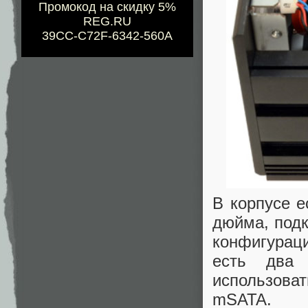
Промокод на скидку 5%
REG.RU
39CC-C72F-6342-560A
В корпусе е
дюйма, подк
конфигурац
есть два 
использова
mSATA.