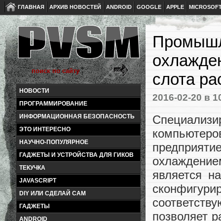
ГЛАВНАЯ
АРХИВ НОВОСТЕЙ
ANDROID
GOOGLE
APPLE
MICROSOF
Промышл
охлажден
слота р
НОВОСТИ
2016-02-20
в 1
ПРОГРАММИРОВАНИЕ
Специали
ИНФОРМАЦИОННАЯ БЕЗОПАСНОСТЬ
ЭТО ИНТЕРЕСНО
компьютеро
НАУЧНО-ПОПУЛЯРНОЕ
предприяти
ГАДЖЕТЫ И УСТРОЙСТВА ДЛЯ ГИКОВ
охлаждением
ТЕКУЧКА
является н
JAVASCRIPT
сконфигур
DIY ИЛИ СДЕЛАЙ САМ
соответст
ГАДЖЕТЫ
позволяет р
ANDROID