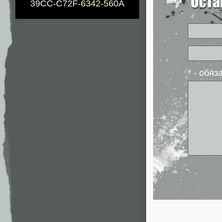
39CC-C72F-6342-560A
* - обя