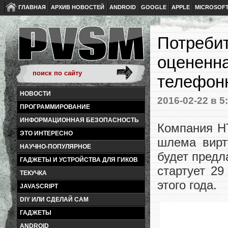
ГЛАВНАЯ
АРХИВ НОВОСТЕЙ
ANDROID
GOOGLE
APPLE
MICROSOF
Потребит
оцененна
телефон
НОВОСТИ
2016-02-22
в 5
ПРОГРАММИРОВАНИЕ
ИНФОРМАЦИОННАЯ БЕЗОПАСНОСТЬ
Компания H
ЭТО ИНТЕРЕСНО
шлема вирт
НАУЧНО-ПОПУЛЯРНОЕ
будет предл
ГАДЖЕТЫ И УСТРОЙСТВА ДЛЯ ГИКОВ
стартует 2
ТЕКУЧКА
этого года.
JAVASCRIPT
DIY ИЛИ СДЕЛАЙ САМ
ГАДЖЕТЫ
ANDROID