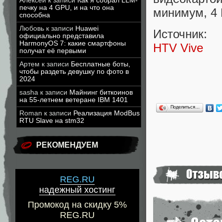
Алексей
к записи
Как я собрал LLM-
печку на 4 GPU, и на что она
минимум, 4 
способна
Любовь
к записи
Huawei
Источник:
официально представила
HarmonyOS 7: какие смартфоны
HTV Vive
получат её первыми
Артем
к записи
Бесплатные боты,
чтобы раздеть девушку по фото в
2024
sasha
к записи
Майнинг биткоинов
на 55-летнем ветеране IBM 1401
Поделиться…
Roman
к записи
Реализация ModBus
RTU Slave на stm32
РЕКОМЕНДУЕМ
REG.RU
надежный хостинг
Промокод на скидку 5%
REG.RU