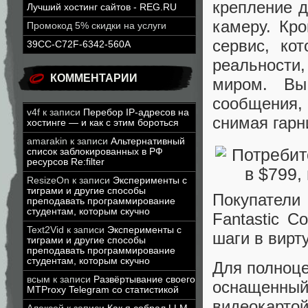
крепление д
Лучший хостинг сайтов - REG.RU
камеру. Кро
Промокод 5% скидки на услуги
сервис, ко
39CC-C72F-6342-560A
реальности
КОММЕНТАРИИ
миром. Вы
сообщения,
v4f
к записи
Перебор IP-адресов на
снимая гарн
хостинге — и как с этим бороться
amarakin
к записи
Альтернативный
список заблокированных в РФ
ресурсов Re:filter
ResizeOn
к записи
Эксперименты с
тиграми и другие способы
Покупатели 
преподавать программирование
студентам, которым скучно
Fantastic C
Text2Vid
к записи
Эксперименты с
шаги в вирт
тиграми и другие способы
преподавать программирование
студентам, которым скучно
Для полноце
всым
к записи
Развёртывание своего
оснащенный 
MTProxy Telegram со статистикой
видеокарто