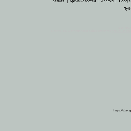
Главная
|
Архив новостей
|
Android
|
Google
Пуб
Все пра
Основными материалами сайта являются
архивные ко
https://ajax.