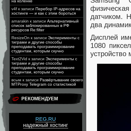
Samsung G
на коленке
физическая
v4f
к записи
Перебор IP-адресов на
хостинге — и как с этим бороться
датчиком. 
amarakin
к записи
Альтернативный
два динамик
список заблокированных в РФ
ресурсов Re:filter
Дисплей им
ResizeOn
к записи
Эксперименты с
тиграми и другие способы
1080 пиксел
преподавать программирование
студентам, которым скучно
устройство 
Text2Vid
к записи
Эксперименты с
тиграми и другие способы
преподавать программирование
студентам, которым скучно
всым
к записи
Развёртывание своего
MTProxy Telegram со статистикой
РЕКОМЕНДУЕМ
REG.RU
надежный хостинг