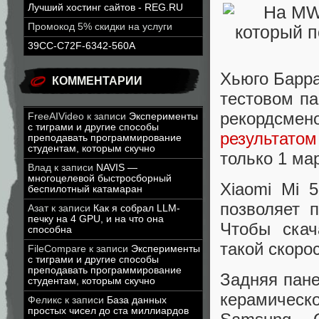
Лучший хостинг сайтов - REG.RU
Промокод 5% скидки на услуги
39CC-C72F-6342-560A
Хьюго Барра
КОММЕНТАРИИ
тестовом па
рекордсме
FreeAIVideo
к записи
Эксперименты
с тиграми и другие способы
результатом
преподавать программирование
студентам, которым скучно
только 1 ма
Влад
к записи
NAVIS —
многоцелевой быстросборный
Xiaomi Mi 
беспилотный катамаран
позволяет 
Азат
к записи
Как я собрал LLM-
печку на 4 GPU, и на что она
Чтобы ска
способна
такой скорос
FileCompare
к записи
Эксперименты
с тиграми и другие способы
преподавать программирование
Задняя пане
студентам, которым скучно
керамическо
Феликс
к записи
База данных
простых чисел до ста миллиардов