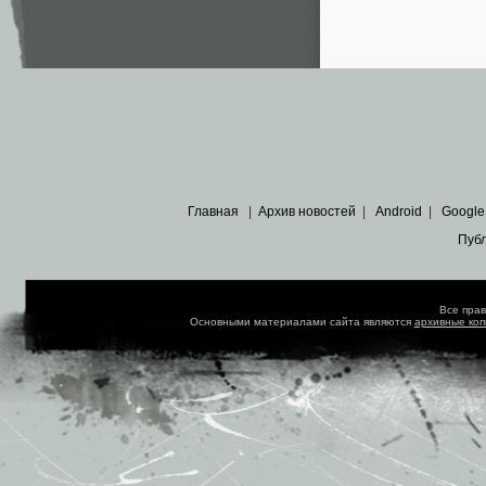
Главная
|
Архив новостей
|
Android
|
Google
Пуб
Все пра
Основными материалами сайта являются
архивные ко