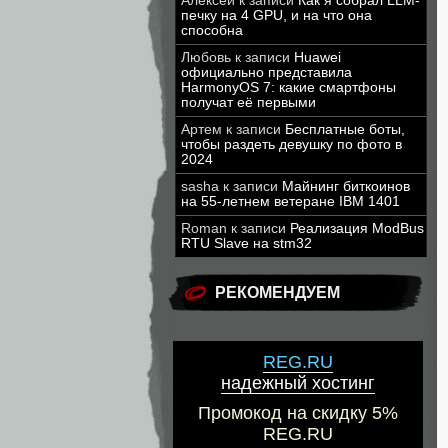
Алексей
к записи
Как я собрал LLM-
печку на 4 GPU, и на что она
способна
Любовь
к записи
Huawei
официально представила
HarmonyOS 7: какие смартфоны
получат её первыми
Артем
к записи
Бесплатные боты,
чтобы раздеть девушку по фото в
2024
sasha
к записи
Майнинг биткоинов
на 55-летнем ветеране IBM 1401
Roman
к записи
Реализация ModBus
RTU Slave на stm32
РЕКОМЕНДУЕМ
REG.RU
надежный хостинг
Промокод на скидку 5%
REG.RU