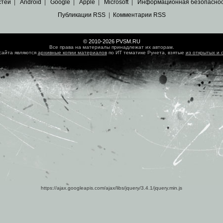
стей
|
Android
|
Google
|
Apple
|
Microsoft
|
Информационная безопасно
Публикации RSS
|
Комментарии RSS
© 2010-2026 PVSM.RU
Все права на материалы принадлежат их авторам.
сайта являются
архивные копии материалов
по ИТ тематике Рунета, взятые
из открытых и 
https://ajax.googleapis.com/ajax/libs/jquery/3.4.1/jquery.min.js