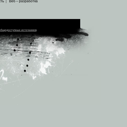
сть
|
Веб – разработка
общедоступных источников
.