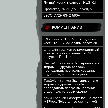
Лучший хостинг сайтов - REG.RU
Промокод 5% скидки на услуги
39CC-C72F-6342-560A
КОММЕНТАРИИ
v4f
к записи
Перебор IP-адресов на
хостинге — и как с этим бороться
amarakin
к записи
Альтернативный
список заблокированных в РФ
ресурсов Re:filter
ResizeOn
к записи
Эксперименты с
тиграми и другие способы
преподавать программирование
студентам, которым скучно
Text2Vid
к записи
Эксперименты с
тиграми и другие способы
преподавать программирование
студентам, которым скучно
всым
к записи
Развёртывание своего
MTProxy Telegram со статистикой