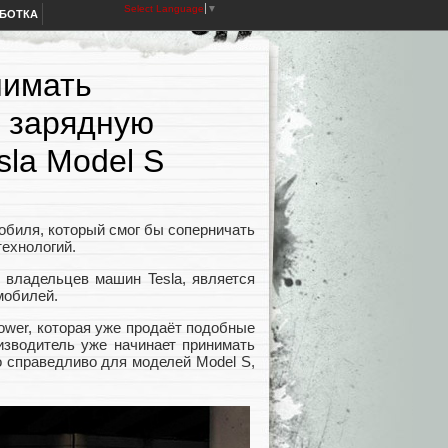
Select Language
▼
АБОТКА
нимать
 зарядную
la Model S
обиля, который смог бы соперничать
технологий.
 владельцев машин Tesla, является
мобилей.
ower, которая уже продаёт подобные
изводитель уже начинает принимать
о справедливо для моделей Model S,