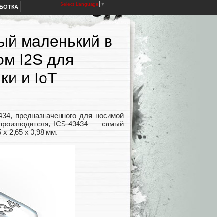
Select Language
▼
АБОТКА
ый маленький в
м I2S для
ки и IoT
434, предназначенного для носимой
 производителя, ICS-43434 — самый
x 2,65 x 0,98 мм.