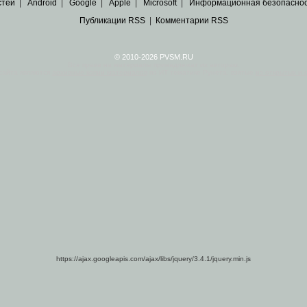
стей
|
Android
|
Google
|
Apple
|
Microsoft
|
Информационная безопасно
Публикации RSS
|
Комментарии RSS
© 2010-2026 PVSM.RU
Все права на материалы принадлежат их авторам.
сайта являются
архивные копии материалов
по ИТ тематике Рунета, взятые
из открытых и 
https://ajax.googleapis.com/ajax/libs/jquery/3.4.1/jquery.min.js