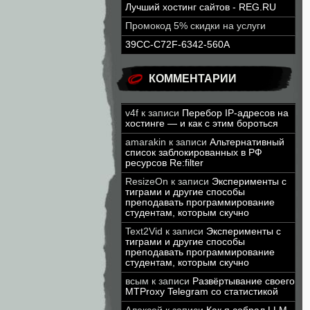
Лучший хостинг сайтов - REG.RU
Промокод 5% скидки на услуги
39CC-C72F-6342-560A
КОММЕНТАРИИ
v4f
к записи
Перебор IP-адресов на
хостинге — и как с этим бороться
amarakin
к записи
Альтернативный
список заблокированных в РФ
ресурсов Re:filter
ResizeOn
к записи
Эксперименты с
тиграми и другие способы
преподавать программирование
студентам, которым скучно
Text2Vid
к записи
Эксперименты с
тиграми и другие способы
преподавать программирование
студентам, которым скучно
всым
к записи
Развёртывание своего
MTProxy Telegram со статистикой