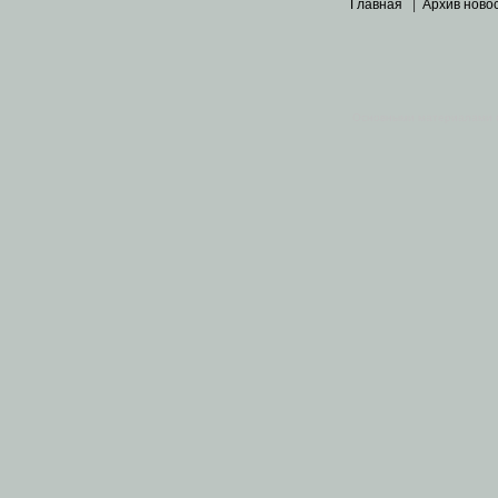
Главная
|
Архив ново
Основными материалами 