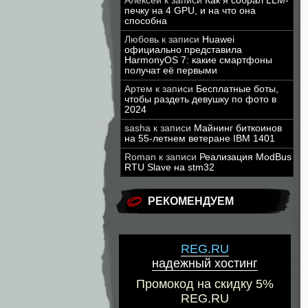
Алексей
к записи
Как я собрал LLM-
печку на 4 GPU, и на что она
способна
Любовь
к записи
Huawei
официально представила
HarmonyOS 7: какие смартфоны
получат её первыми
Артем
к записи
Бесплатные боты,
чтобы раздеть девушку по фото в
2024
sasha
к записи
Майнинг биткоинов
на 55-летнем ветеране IBM 1401
Roman
к записи
Реализация ModBus
RTU Slave на stm32
РЕКОМЕНДУЕМ
REG.RU
надежный хостинг
Промокод на скидку 5%
REG.RU