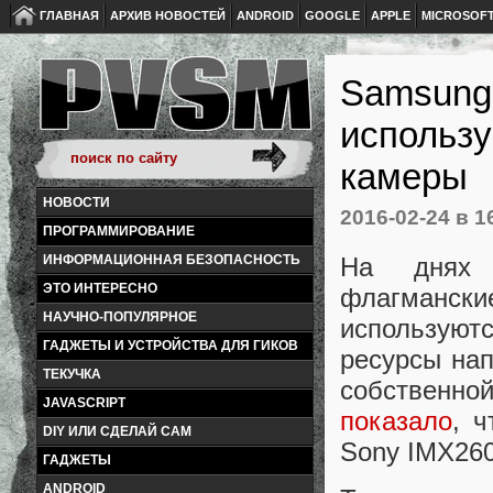
ГЛАВНАЯ
АРХИВ НОВОСТЕЙ
ANDROID
GOOGLE
APPLE
MICROSOF
Samsung
использ
камеры
НОВОСТИ
2016-02-24
в 1
ПРОГРАММИРОВАНИЕ
На днях 
ИНФОРМАЦИОННАЯ БЕЗОПАСНОСТЬ
ЭТО ИНТЕРЕСНО
флагманск
НАУЧНО-ПОПУЛЯРНОЕ
используют
ГАДЖЕТЫ И УСТРОЙСТВА ДЛЯ ГИКОВ
ресурсы нап
ТЕКУЧКА
собственн
JAVASCRIPT
показало
, 
DIY ИЛИ СДЕЛАЙ САМ
Sony IMX260
ГАДЖЕТЫ
ANDROID