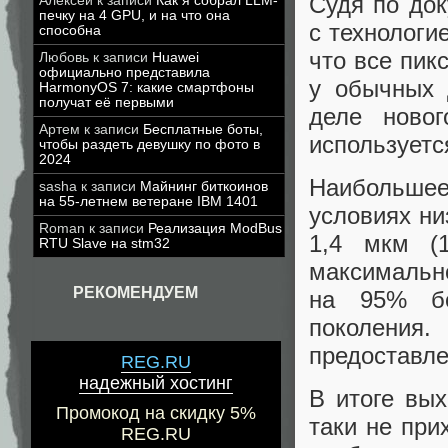
Судя по док
Алексей
к записи
Как я собрал LLM-
печку на 4 GPU, и на что она
с технологи
способна
что все пик
Любовь
к записи
Huawei
официально представила
у обычных 
HarmonyOS 7: какие смартфоны
получат её первыми
деле ново
Артем
к записи
Бесплатные боты,
используетс
чтобы раздеть девушку по фото в
2024
Наибольше
sasha
к записи
Майнинг биткоинов
на 55-летнем ветеране IBM 1401
условиях ни
Roman
к записи
Реализация ModBus
1,4 мкм (
RTU Slave на stm32
максимально
РЕКОМЕНДУЕМ
на 95% бо
поколени
предоставле
REG.RU
надежный хостинг
В итоге вых
Промокод на скидку 5%
таки не при
REG.RU