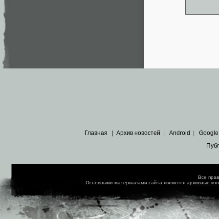
Главная
|
Архив новостей
|
Android
|
Google
Пуб
Все пра
Основными материалами сайта являются
архивные ко