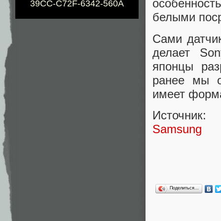
особенност
39CC-C72F-6342-560A
белыми пос
Сами датчи
делает Son
японцы раз
ранее мы о
имеет форма
Источник:
Samsung
Поделиться…