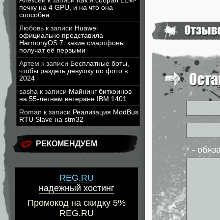
Алексей
к записи
Как я собрал LLM-
печку на 4 GPU, и на что она
способна
Любовь
к записи
Huawei
официально представила
HarmonyOS 7: какие смартфоны
получат её первыми
Артем
к записи
Бесплатные боты,
чтобы раздеть девушку по фото в
2024
sasha
к записи
Майнинг биткоинов
на 55-летнем ветеране IBM 1401
Roman
к записи
Реализация ModBus
RTU Slave на stm32
РЕКОМЕНДУЕМ
* - обя
REG.RU
надежный хостинг
Промокод на скидку 5%
REG.RU