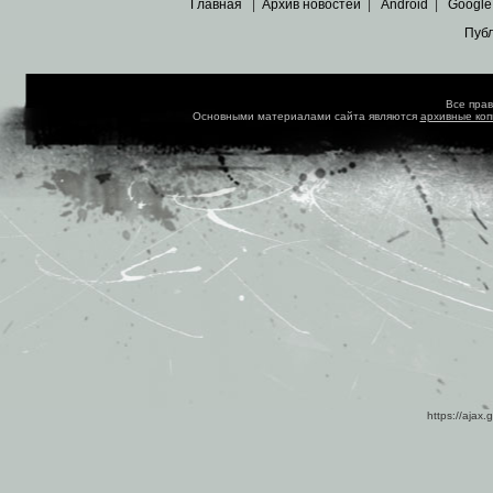
Главная
|
Архив новостей
|
Android
|
Google
Пуб
Все пра
Основными материалами сайта являются
архивные ко
https://ajax.