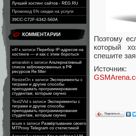
Лучший хостинг сайтов - REG.RU
Промокод 5% скидки на услуги
39CC-C72F-6342-560A
КОММЕНТАРИИ
Поэтому есл
который х
v4f
к записи
Перебор IP-адресов на
спешите зая
хостинге — и как с этим бороться
amarakin
к записи
Альтернативный
список заблокированных в РФ
Источник:
ресурсов Re:filter
GSMArena.
ResizeOn
к записи
Эксперименты с
тиграми и другие способы
преподавать программирование
студентам, которым скучно
Text2Vid
к записи
Эксперименты с
тиграми и другие способы
преподавать программирование
Поделиться…
студентам, которым скучно
всым
к записи
Развёртывание своего
MTProxy Telegram со статистикой