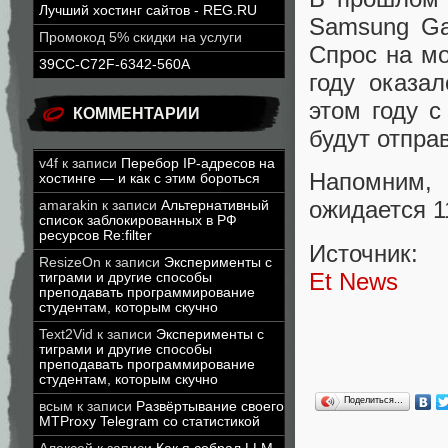
Лучший хостинг сайтов - REG.RU
Samsung Ga
Промокод 5% скидки на услуги
Спрос на м
39CC-C72F-6342-560A
году оказа
этом году 
КОММЕНТАРИИ
будут отпра
v4f
к записи
Перебор IP-адресов на
Напомним, 
хостинге — и как с этим бороться
ожидается 1
amarakin
к записи
Альтернативный
список заблокированных в РФ
ресурсов Re:filter
Источник:
ResizeOn
к записи
Эксперименты с
Et News
тиграми и другие способы
преподавать программирование
студентам, которым скучно
Text2Vid
к записи
Эксперименты с
тиграми и другие способы
преподавать программирование
студентам, которым скучно
Поделиться…
всым
к записи
Развёртывание своего
MTProxy Telegram со статистикой