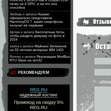
Алексей
к записи
Как я собрал LLM-
печку на 4 GPU, и на что она
способна
Любовь
к записи
Huawei
официально представила
HarmonyOS 7: какие смартфоны
получат её первыми
Артем
к записи
Бесплатные боты,
чтобы раздеть девушку по фото в
2024
sasha
к записи
Майнинг биткоинов
на 55-летнем ветеране IBM 1401
Roman
к записи
Реализация ModBus
RTU Slave на stm32
РЕКОМЕНДУЕМ
* - обя
REG.RU
надежный хостинг
Промокод на скидку 5%
REG.RU