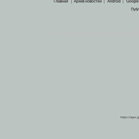
Главная
|
Архив новостей
|
Android
|
Google
Пуб
Все пра
Основными материалами сайта являются
архивные ко
https://ajax.