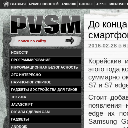
ГЛАВНАЯ
АРХИВ НОВОСТЕЙ
ANDROID
GOOGLE
APPLE
MICROSOF
До конца
смартфон
2016-02-28
в 6
НОВОСТИ
Корейские 
ПРОГРАММИРОВАНИЕ
этого года 
ИНФОРМАЦИОННАЯ БЕЗОПАСНОСТЬ
ЭТО ИНТЕРЕСНО
суммарно о
НАУЧНО-ПОПУЛЯРНОЕ
S7 и S7 edg
ГАДЖЕТЫ И УСТРОЙСТВА ДЛЯ ГИКОВ
Стоит доба
ТЕКУЧКА
появления 
JAVASCRIPT
edge их по
DIY ИЛИ СДЕЛАЙ САМ
ГАДЖЕТЫ
Samsung Ga
ANDROID