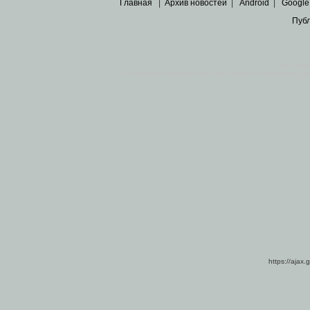
Главная
|
Архив новостей
|
Android
|
Google
Пуб
Все пра
Основными материалами сайта являются
архивные ко
https://ajax.