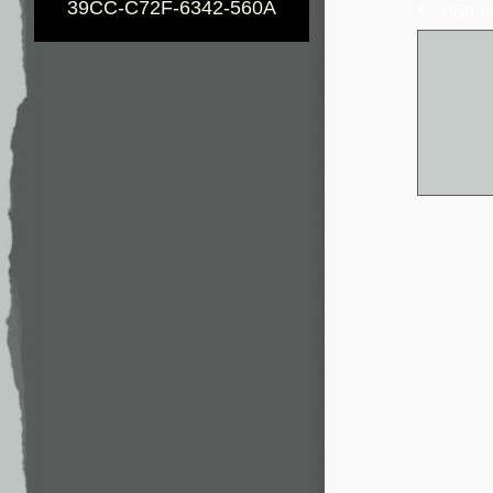
39CC-C72F-6342-560A
* - обя