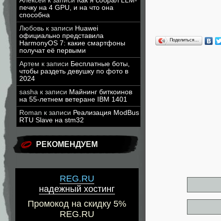
Алексей
к записи
Как я собрал LLM-
печку на 4 GPU, и на что она
способна
Любовь
к записи
Huawei
официально представила
Поделиться…
HarmonyOS 7: какие смартфоны
получат её первыми
Артем
к записи
Бесплатные боты,
чтобы раздеть девушку по фото в
2024
sasha
к записи
Майнинг биткоинов
на 55-летнем ветеране IBM 1401
Roman
к записи
Реализация ModBus
RTU Slave на stm32
РЕКОМЕНДУЕМ
REG.RU
надежный хостинг
Промокод на скидку 5%
REG.RU