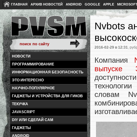
ГЛАВНАЯ
АРХИВ НОВОСТЕЙ
ANDROID
GOOGLE
APPLE
MICROSOF
Nvbots а
высокоск
2016-02-29
в 12:31
, руб
НОВОСТИ
Компания
ПРОГРАММИРОВАНИЕ
выпуске 3
ИНФОРМАЦИОННАЯ БЕЗОПАСНОСТЬ
доступнос
ЭТО ИНТЕРЕСНО
технологии
НАУЧНО-ПОПУЛЯРНОЕ
словам Nv
ГАДЖЕТЫ И УСТРОЙСТВА ДЛЯ ГИКОВ
комбинир
ТЕКУЧКА
изготавлива
JAVASCRIPT
DIY ИЛИ СДЕЛАЙ САМ
ГАДЖЕТЫ
ANDROID