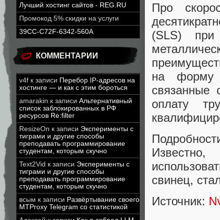
Про скорос
Лучший хостинг сайтов - REG.RU
десятикрат
Промокод 5% скидки на услуги
39CC-C72F-6342-560A
(SLS) при
металличе
КОММЕНТАРИИ
преимущест
на форму 
v4f
к записи
Перебор IP-адресов на
связанные 
хостинге — и как с этим бороться
оплату тр
amarakin
к записи
Альтернативный
список заблокированных в РФ
квалифицир
ресурсов Re:filter
ResizeOn
к записи
Эксперименты с
Подробност
тиграми и другие способы
преподавать программирование
Известно,
студентам, которым скучно
использоват
Text2Vid
к записи
Эксперименты с
тиграми и другие способы
свинец, стал
преподавать программирование
студентам, которым скучно
Источник:
N
всым
к записи
Развёртывание своего
MTProxy Telegram со статистикой