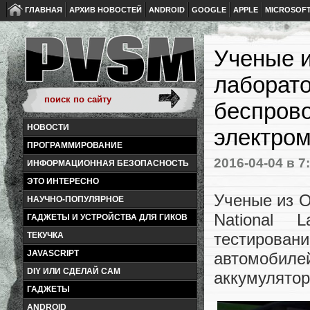
ГЛАВНАЯ
АРХИВ НОВОСТЕЙ
ANDROID
GOOGLE
APPLE
MICROSOF
Ученые 
лаборат
беспров
НОВОСТИ
электро
ПРОГРАММИРОВАНИЕ
2016-04-04
в 7
ИНФОРМАЦИОННАЯ БЕЗОПАСНОСТЬ
ЭТО ИНТЕРЕСНО
Ученые из О
НАУЧНО-ПОПУЛЯРНОЕ
National 
ГАДЖЕТЫ И УСТРОЙСТВА ДЛЯ ГИКОВ
тестиров
ТЕКУЧКА
JAVASCRIPT
автомобиле
DIY ИЛИ СДЕЛАЙ САМ
аккумулятор
ГАДЖЕТЫ
ANDROID