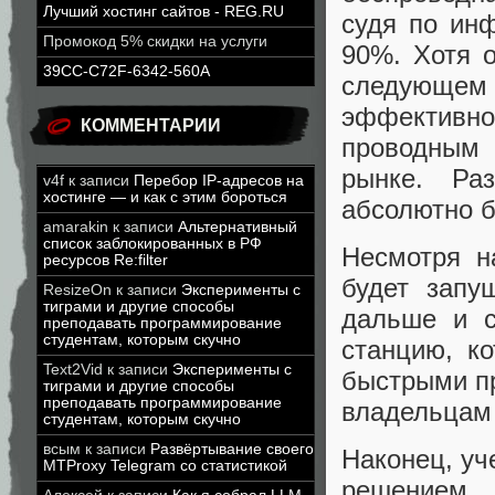
Лучший хостинг сайтов - REG.RU
судя по ин
Промокод 5% скидки на услуги
90%. Хотя о
39CC-C72F-6342-560A
следующем 
эффективнос
КОММЕНТАРИИ
проводным 
рынке. Ра
v4f
к записи
Перебор IP-адресов на
хостинге — и как с этим бороться
абсолютно б
amarakin
к записи
Альтернативный
список заблокированных в РФ
Несмотря н
ресурсов Re:filter
будет запу
ResizeOn
к записи
Эксперименты с
тиграми и другие способы
дальше и с
преподавать программирование
студентам, которым скучно
станцию, к
Text2Vid
к записи
Эксперименты с
быстрыми п
тиграми и другие способы
преподавать программирование
владельцам
студентам, которым скучно
всым
к записи
Развёртывание своего
Наконец, уч
MTProxy Telegram со статистикой
решением