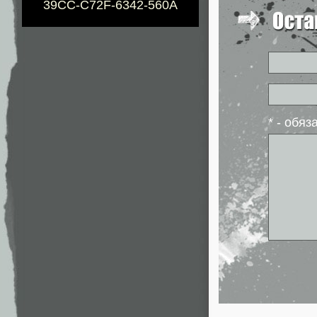
39CC-C72F-6342-560A
* - обя