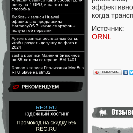
Алексей
к записи
Как я собрал LLM-
печку на 4 GPU, и на что она
эффективно
способна
когда транс
Любовь
к записи
Huawei
официально представила
HarmonyOS 7: какие смартфоны
Источник:
получат её первыми
ORNL
Артем
к записи
Бесплатные боты,
чтобы раздеть девушку по фото в
2024
sasha
к записи
Майнинг биткоинов
на 55-летнем ветеране IBM 1401
Roman
к записи
Реализация ModBus
RTU Slave на stm32
Поделиться…
РЕКОМЕНДУЕМ
REG.RU
надежный хостинг
Промокод на скидку 5%
REG.RU