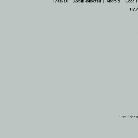
Главная
|
Архив новостей
|
Android
|
Google
Пуб
Все пра
Основными материалами сайта являются
архивные ко
https://ajax.