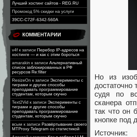
Лучший хостинг сайтов - REG.RU
Промокод 5% скидки на услуги
39CC-C72F-6342-560A
КОММЕНТАРИИ
v4f
к записи
Перебор IP-адресов на
хостинге — и как с этим бороться
amarakin
к записи
Альтернативный
список заблокированных в РФ
ресурсов Re:filter
Но из изоб
ResizeOn
к записи
Эксперименты с
достаточно 
тиграми и другие способы
преподавать программирование
судя по в
студентам, которым скучно
сканера от
Text2Vid
к записи
Эксперименты с
тиграми и другие способы
так что он 
преподавать программирование
студентам, которым скучно
кнопке под 
всым
к записи
Развёртывание своего
MTProxy Telegram со статистикой
Источник: