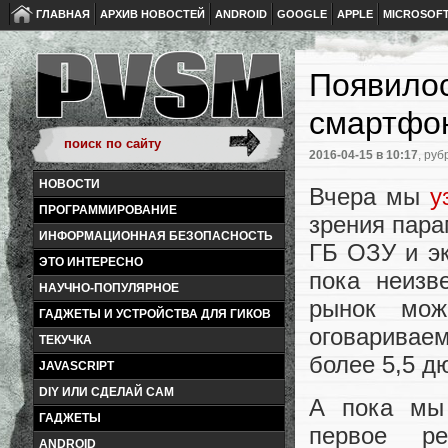
ГЛАВНАЯ
АРХИВ НОВОСТЕЙ
ANDROID
GOOGLE
APPLE
MICROSOF
Появило
смартфон
2016-04-15
в 10:17
, руб
НОВОСТИ
Вчера мы
у
ПРОГРАММИРОВАНИЕ
зрения пара
ИНФОРМАЦИОННАЯ БЕЗОПАСНОСТЬ
ГБ ОЗУ и эк
ЭТО ИНТЕРЕСНО
пока неизв
НАУЧНО-ПОПУЛЯРНОЕ
рынок мож
ГАДЖЕТЫ И УСТРОЙСТВА ДЛЯ ГИКОВ
оговаривае
ТЕКУЧКА
более 5,5 д
JAVASCRIPT
DIY ИЛИ СДЕЛАЙ САМ
А пока мы 
ГАДЖЕТЫ
первое ре
ANDROID