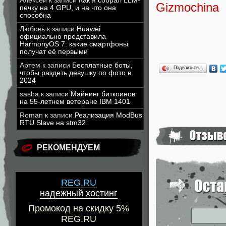
Алексей
к записи
Как я собрал LLM-
Gizmochina
печку на 4 GPU, и на что она
способна
Любовь
к записи
Huawei
официально представила
HarmonyOS 7: какие смартфоны
получат её первыми
Артем
к записи
Бесплатные боты,
Поделиться…
чтобы раздеть девушку по фото в
2024
sasha
к записи
Майнинг биткоинов
на 55-летнем ветеране IBM 1401
Roman
к записи
Реализация ModBus
RTU Slave на stm32
РЕКОМЕНДУЕМ
REG.RU
надежный хостинг
Промокод на скидку 5%
REG.RU