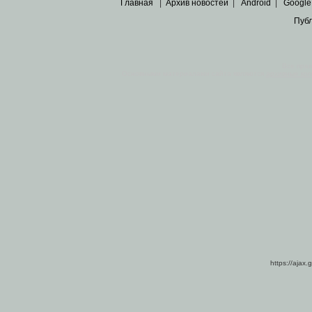
Главная
|
Архив новостей
|
Android
|
Google
Пуб
Все пра
Основными материалами сайта являются
архивные ко
https://ajax.