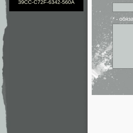
39CC-C72F-6342-560A
* - обя