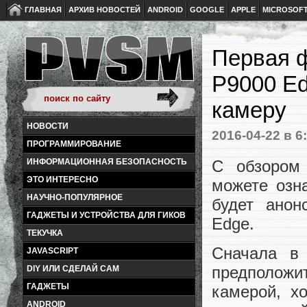
ГЛАВНАЯ
АРХИВ НОВОСТЕЙ
ANDROID
GOOGLE
APPLE
MICROSOF
Первая 
P9000 E
камеру
НОВОСТИ
2016-04-22
в 6
ПРОГРАММИРОВАНИЕ
С обзором
ИНФОРМАЦИОННАЯ БЕЗОПАСНОСТЬ
ЭТО ИНТЕРЕСНО
можете озн
НАУЧНО-ПОПУЛЯРНОЕ
будет анон
ГАДЖЕТЫ И УСТРОЙСТВА ДЛЯ ГИКОВ
Edge.
ТЕКУЧКА
Сначала в 
JAVASCRIPT
предполож
DIY ИЛИ СДЕЛАЙ САМ
ГАДЖЕТЫ
камерой, х
ANDROID