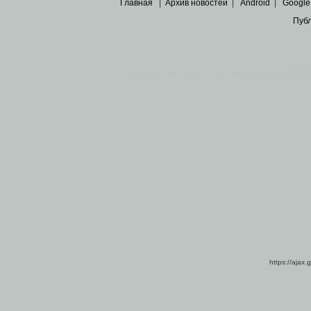
Главная
|
Архив новостей
|
Android
|
Google
Пуб
Все пра
Основными материалами сайта являются
архивные ко
https://ajax.