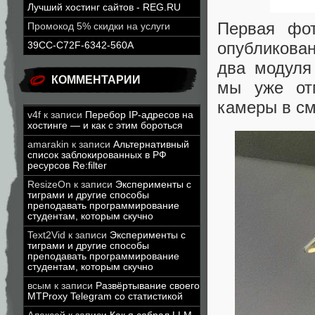
Лучший хостинг сайтов - REG.RU
Первая фот
Промокод 5% скидки на услуги
опубликован
39CC-C72F-6342-560A
два модуля
КОММЕНТАРИИ
мы уже от
камеры в см
v4f
к записи
Перебор IP-адресов на
хостинге — и как с этим бороться
amarakin
к записи
Альтернативный
список заблокированных в РФ
ресурсов Re:filter
ResizeOn
к записи
Эксперименты с
тиграми и другие способы
преподавать программирование
студентам, которым скучно
Text2Vid
к записи
Эксперименты с
тиграми и другие способы
преподавать программирование
студентам, которым скучно
всым
к записи
Развёртывание своего
MTProxy Telegram со статистикой