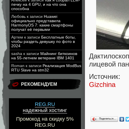
Алексей
к записи
Как я собрал LLM-
печку на 4 GPU, и на что она
способна
Любовь
к записи
Huawei
официально представила
HarmonyOS 7: какие смартфоны
получат её первыми
Артем
к записи
Бесплатные боты,
чтобы раздеть девушку по фото в
2024
sasha
к записи
Майнинг биткоинов
Дактилоскоп
на 55-летнем ветеране IBM 1401
лицевой пан
Roman
к записи
Реализация ModBus
RTU Slave на stm32
Источник:
Gizchina
РЕКОМЕНДУЕМ
REG.RU
надежный хостинг
Промокод на скидку 5%
Поделиться…
REG.RU