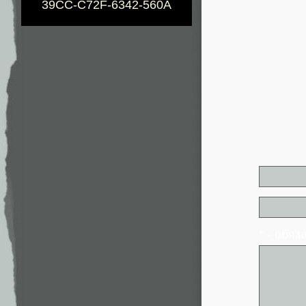
39CC-C72F-6342-560A
* - обя