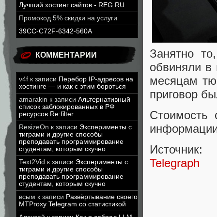
Лучший хостинг сайтов - REG.RU
Промокод 5% скидки на услуги
39CC-C72F-6342-560A
Занятно то
КОММЕНТАРИИ
обвиняли в
месяцам тю
v4f
к записи
Перебор IP-адресов на
хостинге — и как с этим бороться
приговор бы
amarakin
к записи
Альтернативный
список заблокированных в РФ
Стоимость 
ресурсов Re:filter
информации 
ResizeOn
к записи
Эксперименты с
тиграми и другие способы
преподавать программирование
Источник:
студентам, которым скучно
Telegraph
Text2Vid
к записи
Эксперименты с
тиграми и другие способы
преподавать программирование
студентам, которым скучно
всым
к записи
Развёртывание своего
MTProxy Telegram со статистикой