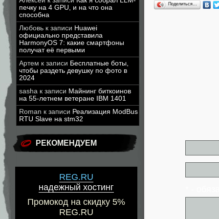
Алексей
к записи
Как я собрал LLM-
Поделиться…
печку на 4 GPU, и на что она
способна
Любовь
к записи
Huawei
официально представила
HarmonyOS 7: какие смартфоны
получат её первыми
Артем
к записи
Бесплатные боты,
чтобы раздеть девушку по фото в
2024
sasha
к записи
Майнинг биткоинов
на 55-летнем ветеране IBM 1401
Roman
к записи
Реализация ModBus
RTU Slave на stm32
РЕКОМЕНДУЕМ
REG.RU
надежный хостинг
* - обя
Промокод на скидку 5%
REG.RU