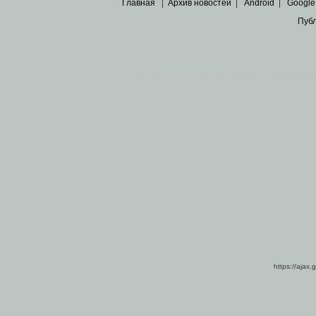
Главная
|
Архив новостей
|
Android
|
Google
Пуб
Все пра
Основными материалами сайта являются
архивные ко
https://ajax.