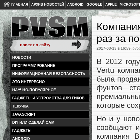
ГЛАВНАЯ
АРХИВ НОВОСТЕЙ
ANDROID
GOOGLE
APPLE
MICROSOF
Компания
раз за п
2017-03-13
в 16:59
, руб
НОВОСТИ
В 2012 год
ПРОГРАММИРОВАНИЕ
Vertu компа
ИНФОРМАЦИОННАЯ БЕЗОПАСНОСТЬ
была продан
ЭТО ИНТЕРЕСНО
фунтов ст
НАУЧНО-ПОПУЛЯРНОЕ
премиальны
ГАДЖЕТЫ И УСТРОЙСТВА ДЛЯ ГИКОВ
которые сох
ТЕКУЧКА
JAVASCRIPT
Но и у ново
DIY ИЛИ СДЕЛАЙ САМ
сообщают и
ГАДЖЕТЫ
компания B
ANDROID