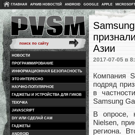
ГЛАВНАЯ
АРХИВ НОВОСТЕЙ
ANDROID
GOOGLE
APPLE
MICROSOF
Samsung 
признал
Азии
НОВОСТИ
2017-07-05
в 8
ПРОГРАММИРОВАНИЕ
ИНФОРМАЦИОННАЯ БЕЗОПАСНОСТЬ
Компания S
ЭТО ИНТЕРЕСНО
подряд при
НАУЧНО-ПОПУЛЯРНОЕ
в частност
ГАДЖЕТЫ И УСТРОЙСТВА ДЛЯ ГИКОВ
Samsung Gal
ТЕКУЧКА
JAVASCRIPT
В опросе, 
DIY ИЛИ СДЕЛАЙ САМ
Nielsen, пр
ГАДЖЕТЫ
региона. В
ANDROID