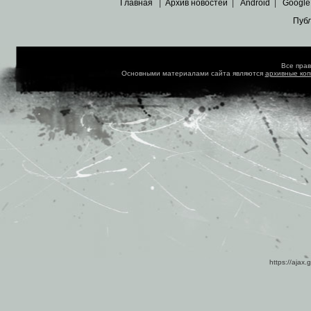
Главная
|
Архив новостей
|
Android
|
Google
Пуб
Все пра
Основными материалами сайта являются
архивные ко
https://ajax.