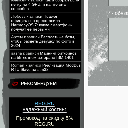
Алексей
к записи
Как я собрал LLM-
печку на 4 GPU, и на что она
способна
* - обя
Любовь
к записи
Huawei
официально представила
HarmonyOS 7: какие смартфоны
получат её первыми
Артем
к записи
Бесплатные боты,
чтобы раздеть девушку по фото в
2024
sasha
к записи
Майнинг биткоинов
на 55-летнем ветеране IBM 1401
Roman
к записи
Реализация ModBus
RTU Slave на stm32
РЕКОМЕНДУЕМ
REG.RU
надежный хостинг
Промокод на скидку 5%
REG.RU