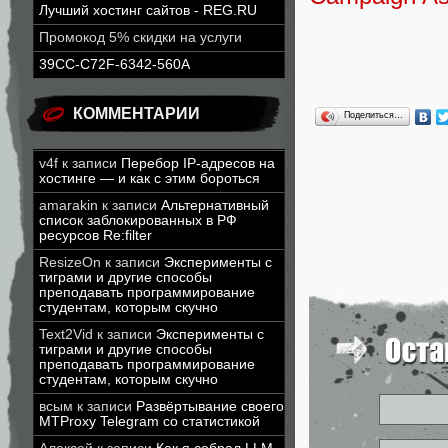
Лучший хостинг сайтов - REG.RU
Промокод 5% скидки на услуги
39CC-C72F-6342-560A
КОММЕНТАРИИ
Поделиться…
v4f
к записи
Перебор IP-адресов на
хостинге — и как с этим бороться
amarakin
к записи
Альтернативный
список заблокированных в РФ
ресурсов Re:filter
ResizeOn
к записи
Эксперименты с
тиграми и другие способы
преподавать программирование
студентам, которым скучно
Text2Vid
к записи
Эксперименты с
тиграми и другие способы
преподавать программирование
студентам, которым скучно
всым
к записи
Развёртывание своего
MTProxy Telegram со статистикой