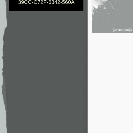
39CC-C72F-6342-560A
Current ye@