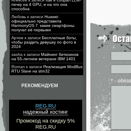
Алексей
к записи
Как я собрал LLM-
печку на 4 GPU, и на что она
способна
Любовь
к записи
Huawei
официально представила
HarmonyOS 7: какие смартфоны
получат её первыми
Артем
к записи
Бесплатные боты,
чтобы раздеть девушку по фото в
2024
sasha
к записи
Майнинг биткоинов
на 55-летнем ветеране IBM 1401
Roman
к записи
Реализация ModBus
RTU Slave на stm32
* - обя
РЕКОМЕНДУЕМ
REG.RU
надежный хостинг
Промокод на скидку 5%
REG.RU