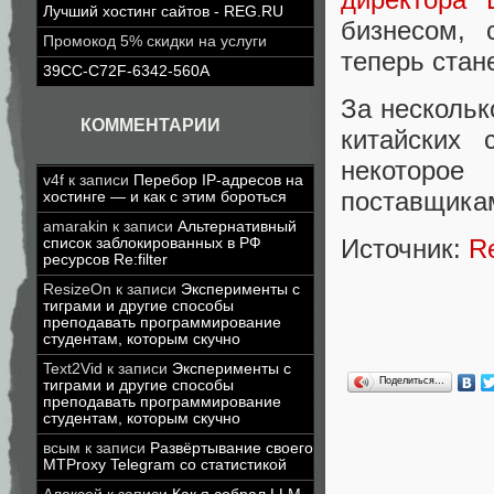
Лучший хостинг сайтов - REG.RU
бизнесом, 
Промокод 5% скидки на услуги
теперь стан
39CC-C72F-6342-560A
За нескольк
КОММЕНТАРИИ
китайских 
некоторое
v4f
к записи
Перебор IP-адресов на
поставщикам
хостинге — и как с этим бороться
amarakin
к записи
Альтернативный
Источник:
R
список заблокированных в РФ
ресурсов Re:filter
ResizeOn
к записи
Эксперименты с
тиграми и другие способы
преподавать программирование
студентам, которым скучно
Text2Vid
к записи
Эксперименты с
Поделиться…
тиграми и другие способы
преподавать программирование
студентам, которым скучно
всым
к записи
Развёртывание своего
MTProxy Telegram со статистикой