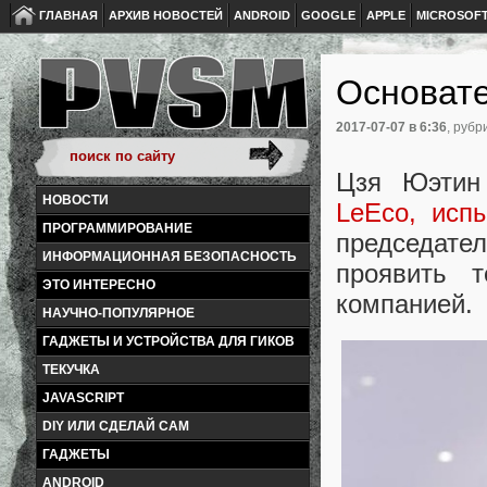
ГЛАВНАЯ
АРХИВ НОВОСТЕЙ
ANDROID
GOOGLE
APPLE
MICROSOF
Основате
2017-07-07
в 6:36
, рубр
Цзя Юэтин 
НОВОСТИ
LeEco, исп
ПРОГРАММИРОВАНИЕ
председате
ИНФОРМАЦИОННАЯ БЕЗОПАСНОСТЬ
проявить т
ЭТО ИНТЕРЕСНО
компанией.
НАУЧНО-ПОПУЛЯРНОЕ
ГАДЖЕТЫ И УСТРОЙСТВА ДЛЯ ГИКОВ
ТЕКУЧКА
JAVASCRIPT
DIY ИЛИ СДЕЛАЙ САМ
ГАДЖЕТЫ
ANDROID