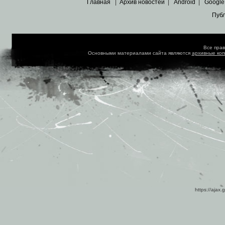
Главная
|
Архив новостей
|
Android
|
Google
Пуб
Все пра
Основными материалами сайта являются
архивные ко
https://ajax.