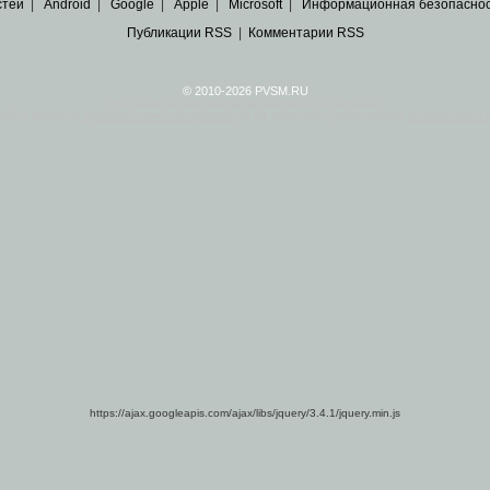
стей
|
Android
|
Google
|
Apple
|
Microsoft
|
Информационная безопасно
Публикации RSS
|
Комментарии RSS
© 2010-2026 PVSM.RU
Все права на материалы принадлежат их авторам.
сайта являются
архивные копии материалов
по ИТ тематике Рунета, взятые
из открытых и 
https://ajax.googleapis.com/ajax/libs/jquery/3.4.1/jquery.min.js