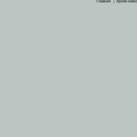
Главная
|
Архив ново
Основными материалами 