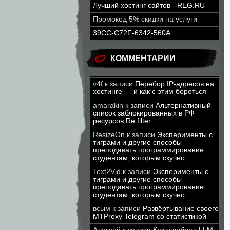
Лучший хостинг сайтов - REG.RU
Промокод 5% скидки на услуги
39CC-C72F-6342-560A
КОММЕНТАРИИ
v4f
к записи
Перебор IP-адресов на
хостинге — и как с этим бороться
amarakin
к записи
Альтернативный
список заблокированных в РФ
ресурсов Re:filter
ResizeOn
к записи
Эксперименты с
тиграми и другие способы
преподавать программирование
студентам, которым скучно
Text2Vid
к записи
Эксперименты с
тиграми и другие способы
преподавать программирование
студентам, которым скучно
всым
к записи
Развёртывание своего
MTProxy Telegram со статистикой