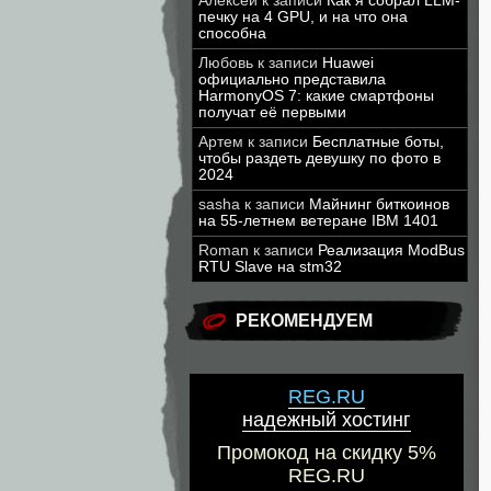
Алексей
к записи
Как я собрал LLM-
печку на 4 GPU, и на что она
способна
Любовь
к записи
Huawei
официально представила
HarmonyOS 7: какие смартфоны
получат её первыми
Артем
к записи
Бесплатные боты,
чтобы раздеть девушку по фото в
2024
sasha
к записи
Майнинг биткоинов
на 55-летнем ветеране IBM 1401
Roman
к записи
Реализация ModBus
RTU Slave на stm32
РЕКОМЕНДУЕМ
REG.RU
надежный хостинг
Промокод на скидку 5%
REG.RU