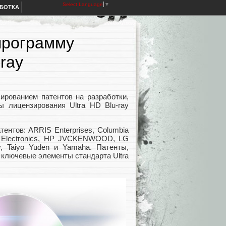
Select Language
▼
АБОТКА
программу
ray
ированием патентов на разработки,
ы лицензирования Ultra HD Blu-ray
ентов: ARRIS Enterprises, Columbia
umer Electronics, HP JVCKENWOOD, LG
ony, Taiyo Yuden и Yamaha. Патенты,
 ключевые элементы стандарта Ultra