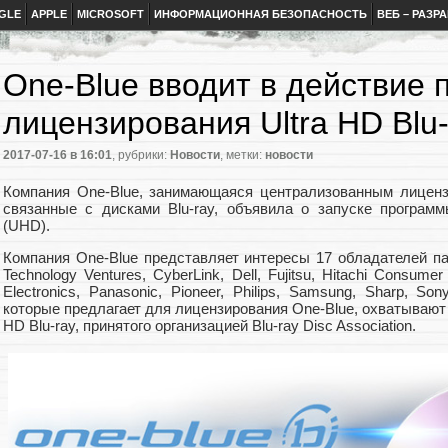
GLE
APPLE
MICROSOFT
ИНФОРМАЦИОННАЯ БЕЗОПАСНОСТЬ
ВЕБ – РАЗР
One-Blue вводит в действие 
лицензирования Ultra HD Blu-
2017-07-16
в 16:01
, рубрики:
Новости
, метки:
новости
Компания One-Blue, занимающаяся централизованным лиценз
связанные с дисками Blu-ray, объявила о запуске программ
(UHD).
Компания One-Blue представляет интересы 17 обладателей пат
Technology Ventures, CyberLink, Dell, Fujitsu, Hitachi Cons
Electronics, Panasonic, Pioneer, Philips, Samsung, Sharp, S
которые предлагает для лицензирования One-Blue, охватывают
HD Blu-ray, принятого организацией Blu-ray Disc Association.