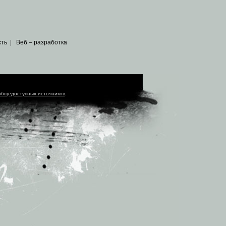
сть
|
Веб – разработка
общедоступных источников
.