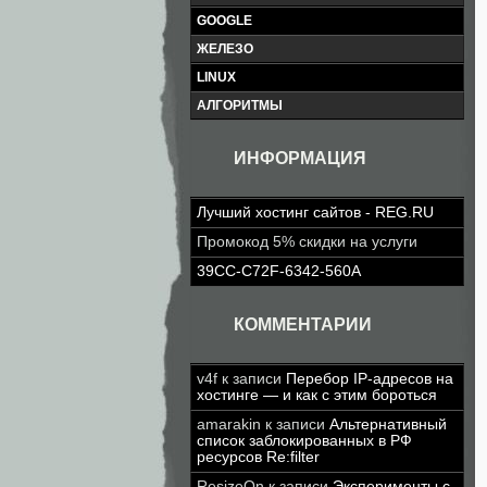
GOOGLE
ЖЕЛЕЗО
LINUX
АЛГОРИТМЫ
ИНФОРМАЦИЯ
Лучший хостинг сайтов - REG.RU
Промокод 5% скидки на услуги
39CC-C72F-6342-560A
КОММЕНТАРИИ
v4f
к записи
Перебор IP-адресов на
хостинге — и как с этим бороться
amarakin
к записи
Альтернативный
список заблокированных в РФ
ресурсов Re:filter
ResizeOn
к записи
Эксперименты с