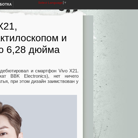
Select Language
▼
АБОТКА
X21,
ктилоскопом и
 6,28 дюйма
дебютировал и смартфон Vivo X21.
т BBK Electronics), нет ничего
атья, при этом дизайн заимствован у