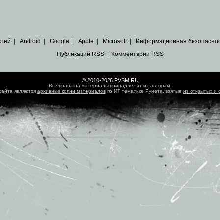
стей
|
Android
|
Google
|
Apple
|
Microsoft
|
Информационная безопасно
Публикации RSS
|
Комментарии RSS
© 2010-2026 PVSM.RU
Все права на материалы принадлежат их авторам.
сайта являются
архивные копии материалов
по ИТ тематике Рунета, взятые
из открытых и 