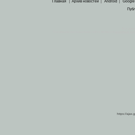
Главная
|
Архив новостей
|
Android
|
Google
Пуб
Все пра
Основными материалами сайта являются
архивные ко
https://ajax.