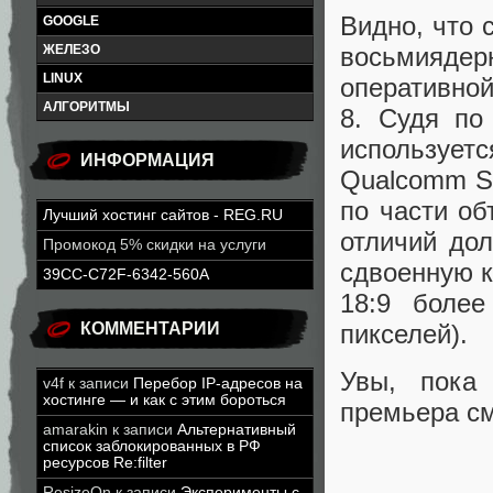
Видно, что 
GOOGLE
восьмияде
ЖЕЛЕЗО
LINUX
оперативной
АЛГОРИТМЫ
8. Судя по
используе
ИНФОРМАЦИЯ
Qualcomm Sn
по части об
Лучший хостинг сайтов - REG.RU
отличий до
Промокод 5% скидки на услуги
сдвоенную к
39CC-C72F-6342-560A
18:9 боле
пикселей).
КОММЕНТАРИИ
Увы, пока 
v4f
к записи
Перебор IP-адресов на
хостинге — и как с этим бороться
премьера с
amarakin
к записи
Альтернативный
список заблокированных в РФ
ресурсов Re:filter
ResizeOn
к записи
Эксперименты с