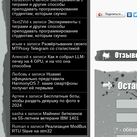
тиграми и другие способы
преподавать программирование
студентам, которым скучно
Поделиться…
Text2Vid
к записи
Эксперименты с
тиграми и другие способы
преподавать программирование
студентам, которым скучно
всым
к записи
Развёртывание своего
MTProxy Telegram со статистикой
Алексей
к записи
Как я собрал LLM-
печку на 4 GPU, и на что она
способна
Любовь
к записи
Huawei
официально представила
HarmonyOS 7: какие смартфоны
получат её первыми
Артем
к записи
Бесплатные боты,
чтобы раздеть девушку по фото в
2024
sasha
к записи
Майнинг биткоинов
на 55-летнем ветеране IBM 1401
Roman
к записи
Реализация ModBus
* - обя
RTU Slave на stm32