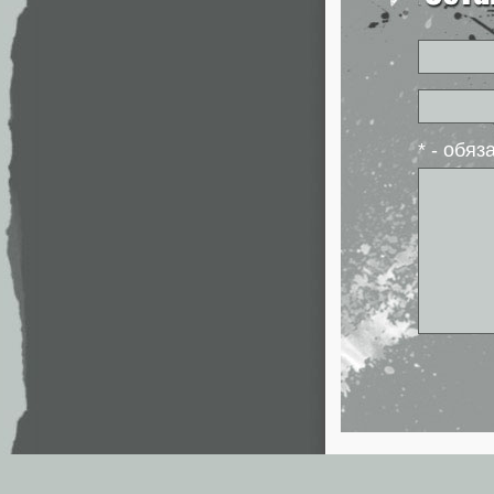
* - обя