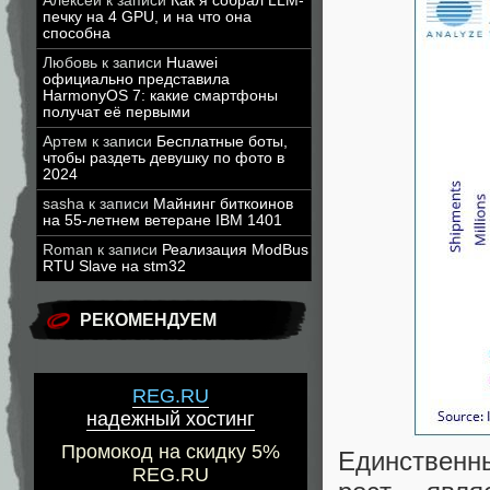
Алексей
к записи
Как я собрал LLM-
печку на 4 GPU, и на что она
способна
Любовь
к записи
Huawei
официально представила
HarmonyOS 7: какие смартфоны
получат её первыми
Артем
к записи
Бесплатные боты,
чтобы раздеть девушку по фото в
2024
sasha
к записи
Майнинг биткоинов
на 55-летнем ветеране IBM 1401
Roman
к записи
Реализация ModBus
RTU Slave на stm32
РЕКОМЕНДУЕМ
REG.RU
надежный хостинг
Промокод на скидку 5%
Единственн
REG.RU