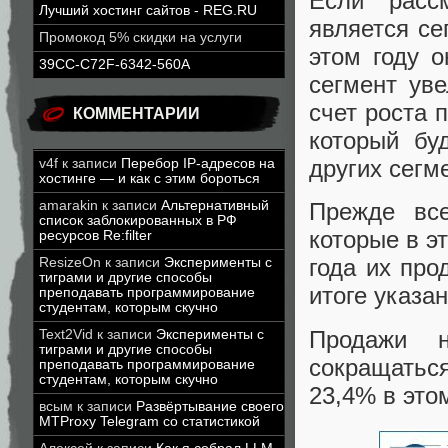
Если расс
Лучший хостинг сайтов - REG.RU
является се
Промокод 5% скидки на услуги
этом году о
39CC-C72F-6342-560A
сегмент уве
счет роста 
КОММЕНТАРИИ
который бу
других сегм
v4f
к записи
Перебор IP-адресов на
хостинге — и как с этим бороться
amarakin
к записи
Альтернативный
Прежде все
список заблокированных в РФ
которые в э
ресурсов Re:filter
года их про
ResizeOn
к записи
Эксперименты с
тиграми и другие способы
итоге указа
преподавать программирование
студентам, которым скучно
Продажи 
Text2Vid
к записи
Эксперименты с
тиграми и другие способы
сокращатьс
преподавать программирование
студентам, которым скучно
23,4% в этом
всым
к записи
Развёртывание своего
MTProxy Telegram со статистикой