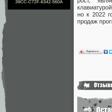
рост, явл
39CC-C72F-6342-560A
клавиатурой
но к 2022 г
продаж прог
Поделиться…