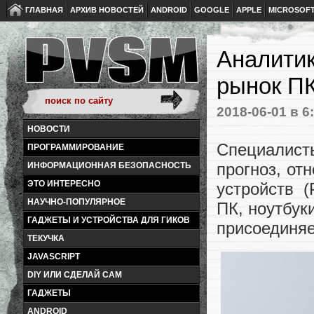
ГЛАВНАЯ
АРХИВ НОВОСТЕЙ
ANDROID
GOOGLE
APPLE
MICROSOF
Аналитик
рынок ПК
2018-06-01
в 6
НОВОСТИ
Специалис
ПРОГРАММИРОВАНИЕ
прогноз, от
ИНФОРМАЦИОННАЯ БЕЗОПАСНОСТЬ
ЭТО ИНТЕРЕСНО
устройств 
НАУЧНО-ПОПУЛЯРНОЕ
ПК, ноутбук
ГАДЖЕТЫ И УСТРОЙСТВА ДЛЯ ГИКОВ
присоединяе
ТЕКУЧКА
JAVASCRIPT
DIY ИЛИ СДЕЛАЙ САМ
ГАДЖЕТЫ
ANDROID