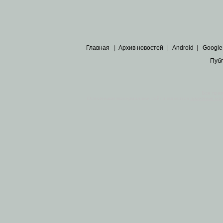
Главная
|
Архив новостей
|
Android
|
Google
Пуб
Все пра
Основными материалами сайта являются
архивные ко