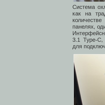
Система ох
как на тр
количестве
панелях, од
Интерфейсн
3.1 Type-C
для подклю