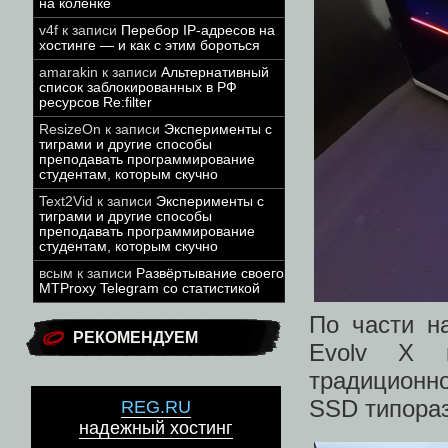
на коленке
v4f
к записи
Перебор IP-адресов на
хостинге — и как с этим бороться
amarakin
к записи
Альтернативный
список заблокированных в РФ
ресурсов Re:filter
ResizeOn
к записи
Эксперименты с
тиграми и другие способы
преподавать программирование
студентам, которым скучно
Text2Vid
к записи
Эксперименты с
тиграми и другие способы
преподавать программирование
студентам, которым скучно
всым
к записи
Развёртывание своего
MTProxy Telegram со статистикой
По части н
РЕКОМЕНДУЕМ
Evolv X м
традиционн
SSD типораз
REG.RU
надежный хостинг