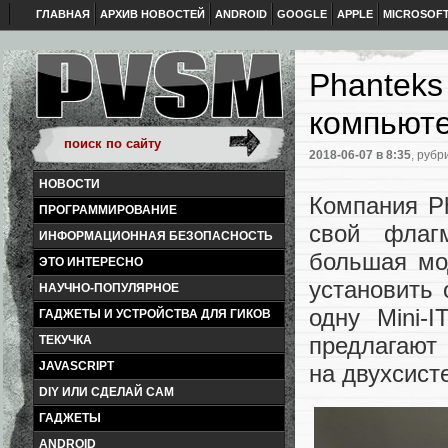
ГЛАВНАЯ
АРХИВ НОВОСТЕЙ
ANDROID
GOOGLE
APPLE
MICROSOF
Phanteks
компьюте
2018-06-07
в 8:35
, рубр
НОВОСТИ
Компания P
ПРОГРАММИРОВАНИЕ
свой флаг
ИНФОРМАЦИОННАЯ БЕЗОПАСНОСТЬ
большая мо
ЭТО ИНТЕРЕСНО
установить
НАУЧНО-ПОПУЛЯРНОЕ
одну Mini-
ГАДЖЕТЫ И УСТРОЙСТВА ДЛЯ ГИКОВ
предлагают 
ТЕКУЧКА
JAVASCRIPT
на двухсист
DIY ИЛИ СДЕЛАЙ САМ
ГАДЖЕТЫ
ANDROID