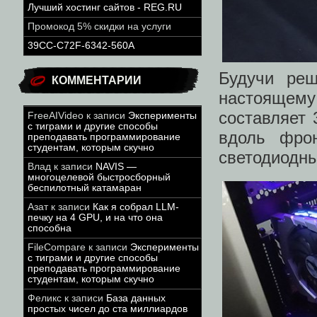
Лучший хостинг сайтов - REG.RU
Промокод 5% скидки на услуги
39CC-C72F-6342-560A
Будучи реш
КОММЕНТАРИИ
настоящему
составляет 
FreeAIVideo
к записи
Эксперименты
с тиграми и другие способы
вдоль фро
преподавать программирование
студентам, которым скучно
светодиодны
Влад
к записи
NAVIS —
многоцелевой быстросборный
беспилотный катамаран
Азат
к записи
Как я собрал LLM-
печку на 4 GPU, и на что она
способна
FileCompare
к записи
Эксперименты
с тиграми и другие способы
преподавать программирование
студентам, которым скучно
Феликс
к записи
База данных
простых чисел до ста миллиардов