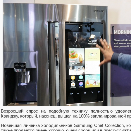
Возросший спрос на подобную технику полностью удовлет
Кванджу, который, наконец, вышел на 100% запланированной п
Новейшая линейка холодильников Samsung Chef Collection, к
также продается очень хорошо, о чем сообщили в пресс-служб