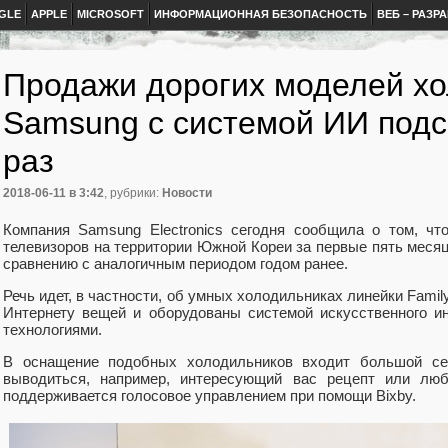
GLE
APPLE
MICROSOFT
ИНФОРМАЦИОННАЯ БЕЗОПАСНОСТЬ
ВЕБ – РАЗР
Продажи дорогих моделей х
Samsung с системой ИИ подс
раз
2018-06-11
в 3:42
, рубрики:
Новости
Компания Samsung Electronics сегодня сообщила о том, ч
телевизоров на территории Южной Кореи за первые пять месяце
сравнению с аналогичным периодом годом ранее.
Речь идет, в частности, об умных холодильниках линейки Fami
Интернету вещей и оборудованы системой искусственного и
технологиями.
В оснащение подобных холодильников входит большой се
выводиться, например, интересующий вас рецепт или лю
поддерживается голосовое управлением при помощи Bixby.