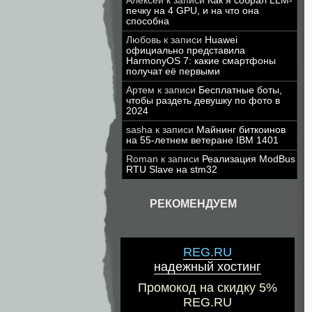
Алексей
к записи
Как я собрал LLM-
печку на 4 GPU, и на что она
способна
Любовь
к записи
Huawei
официально представила
HarmonyOS 7: какие смартфоны
получат её первыми
Артем
к записи
Бесплатные боты,
чтобы раздеть девушку по фото в
2024
sasha
к записи
Майнинг биткоинов
на 55-летнем ветеране IBM 1401
Roman
к записи
Реализация ModBus
RTU Slave на stm32
РЕКОМЕНДУЕМ
REG.RU
надежный хостинг
Промокод на скидку 5%
REG.RU