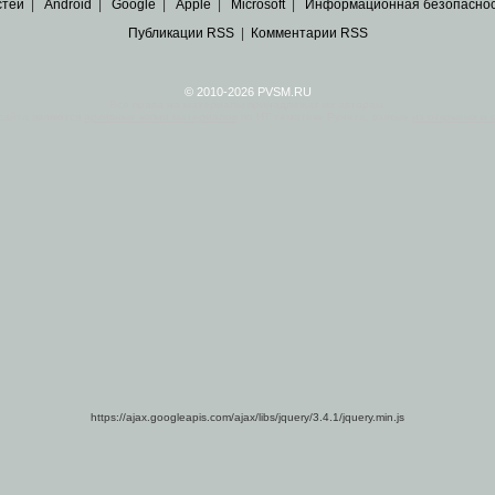
стей
|
Android
|
Google
|
Apple
|
Microsoft
|
Информационная безопасно
Публикации RSS
|
Комментарии RSS
© 2010-2026 PVSM.RU
Все права на материалы принадлежат их авторам.
сайта являются
архивные копии материалов
по ИТ тематике Рунета, взятые
из открытых и 
https://ajax.googleapis.com/ajax/libs/jquery/3.4.1/jquery.min.js