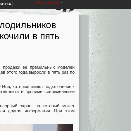
Select Language
▼
АБОТКА
олодильников
кочили в пять
то продажи ее премильных моделей
в этого года выросли в пять раз по
ly Hub, которые имеют подключение к
нтеллекта и прочими современными
нсорный экран, на который может
бая другая информация. При этом