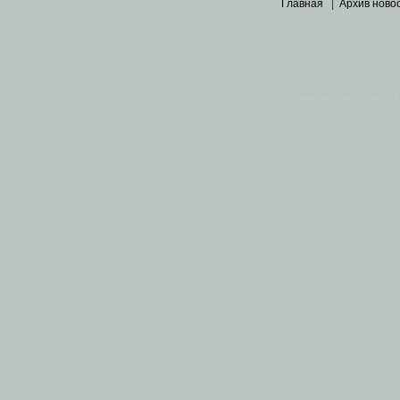
Главная
|
Архив ново
Основными материалами 