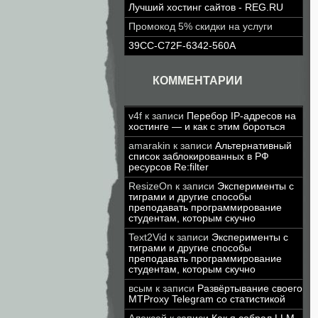
Лучший хостинг сайтов - REG.RU
Промокод 5% скидки на услуги
39CC-C72F-6342-560A
КОММЕНТАРИИ
v4f
к записи
Перебор IP-адресов на
хостинге — и как с этим бороться
amarakin
к записи
Альтернативный
список заблокированных в РФ
ресурсов Re:filter
ResizeOn
к записи
Эксперименты с
тиграми и другие способы
преподавать программирование
студентам, которым скучно
Text2Vid
к записи
Эксперименты с
тиграми и другие способы
преподавать программирование
студентам, которым скучно
всым
к записи
Развёртывание своего
MTProxy Telegram со статистикой