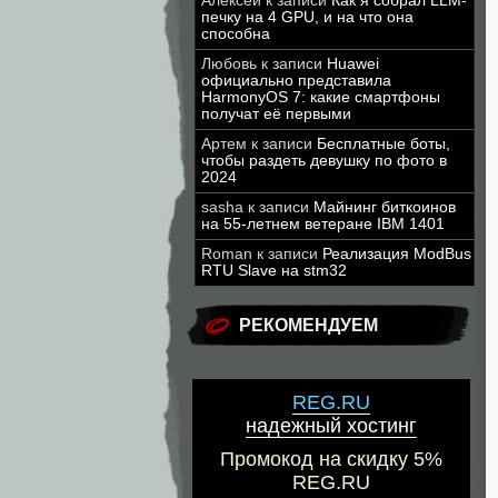
Алексей
к записи
Как я собрал LLM-
печку на 4 GPU, и на что она
способна
Любовь
к записи
Huawei
официально представила
HarmonyOS 7: какие смартфоны
получат её первыми
Артем
к записи
Бесплатные боты,
чтобы раздеть девушку по фото в
2024
sasha
к записи
Майнинг биткоинов
на 55-летнем ветеране IBM 1401
Roman
к записи
Реализация ModBus
RTU Slave на stm32
РЕКОМЕНДУЕМ
REG.RU
надежный хостинг
Промокод на скидку 5%
REG.RU