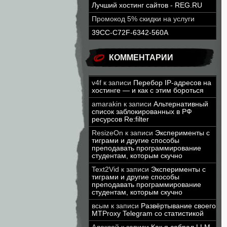
Лучший хостинг сайтов - REG.RU
Промокод 5% скидки на услуги
39CC-C72F-6342-560A
КОММЕНТАРИИ
v4f
к записи
Перебор IP-адресов на
хостинге — и как с этим бороться
amarakin
к записи
Альтернативный
список заблокированных в РФ
ресурсов Re:filter
ResizeOn
к записи
Эксперименты с
тиграми и другие способы
преподавать программирование
студентам, которым скучно
Text2Vid
к записи
Эксперименты с
тиграми и другие способы
преподавать программирование
студентам, которым скучно
всым
к записи
Развёртывание своего
MTProxy Telegram со статистикой