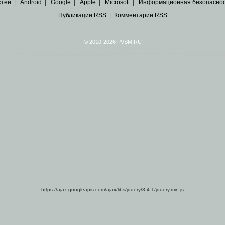
стей
|
Android
|
Google
|
Apple
|
Microsoft
|
Информационная безопасно
Публикации RSS
|
Комментарии RSS
© 2010-2026 PVSM.RU
Все права на материалы принадлежат их авторам.
сайта являются
архивные копии материалов
по ИТ тематике Рунета, взятые
из открытых и 
https://ajax.googleapis.com/ajax/libs/jquery/3.4.1/jquery.min.js