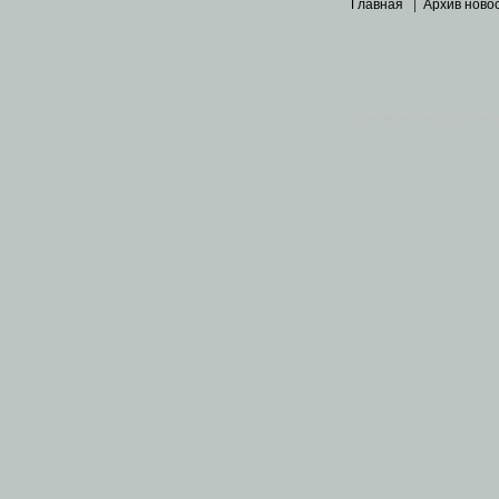
Главная
|
Архив ново
Основными материалами 