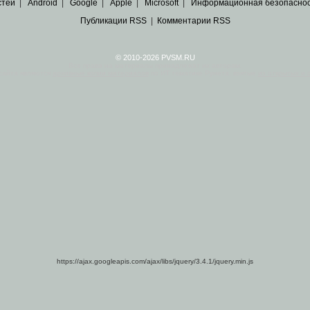
стей
|
Android
|
Google
|
Apple
|
Microsoft
|
Информационная безопасно
Публикации RSS
|
Комментарии RSS
© 2010-2026 PVSM.RU
Все права на материалы принадлежат их авторам.
сайта являются
архивные копии материалов
по ИТ тематике Рунета, взятые
из открытых и 
https://ajax.googleapis.com/ajax/libs/jquery/3.4.1/jquery.min.js