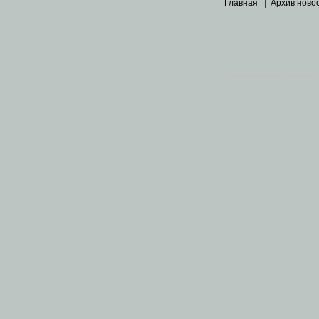
Главная
|
Архив ново
Основными материалами 