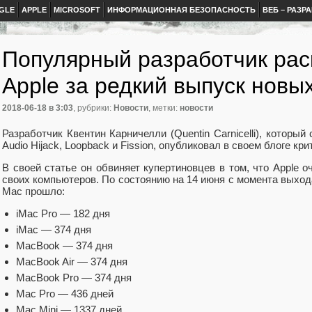
GLE
APPLE
MICROSOFT
ИНФОРМАЦИОННАЯ БЕЗОПАСНОСТЬ
ВЕБ – РАЗР
Популярный разработчик рас
Apple за редкий выпуск новы
2018-06-18
в 3:03
, рубрики:
Новости
, метки:
новости
Разработчик Квентин Карничелли (Quentin Carnicelli), который с
Audio Hijack, Loopback и Fission, опубликовал в своем блоге кр
В своей статье он обвиняет купертиновцев в том, что Applе 
своих компьютеров. По состоянию на 14 июня с момента выхо
Mac прошло:
iMac Pro — 182 дня
iMac — 374 дня
MacBook — 374 дня
MacBook Air — 374 дня
MacBook Pro — 374 дня
Mac Pro — 436 дней
Mac Mini — 1337 дней