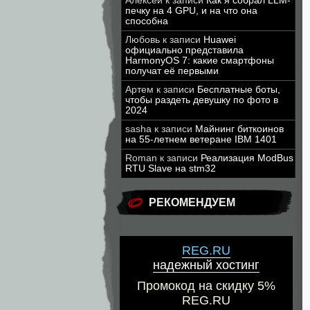
Алексей
к записи
Как я собрал LLM-
печку на 4 GPU, и на что она
способна
Любовь
к записи
Huawei
официально представила
HarmonyOS 7: какие смартфоны
получат её первыми
Артем
к записи
Бесплатные боты,
чтобы раздеть девушку по фото в
2024
sasha
к записи
Майнинг биткоинов
на 55-летнем ветеране IBM 1401
Roman
к записи
Реализация ModBus
RTU Slave на stm32
РЕКОМЕНДУЕМ
REG.RU
надежный хостинг
Промокод на скидку 5%
REG.RU