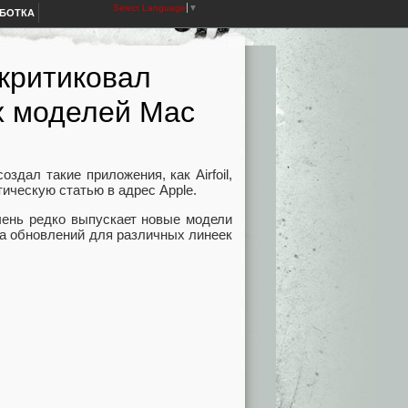
Select Language
▼
АБОТКА
критиковал
х моделей Mac
оздал такие приложения, как Airfoil,
итическую статью в адрес Apple.
очень редко выпускает новые модели
да обновлений для различных линеек