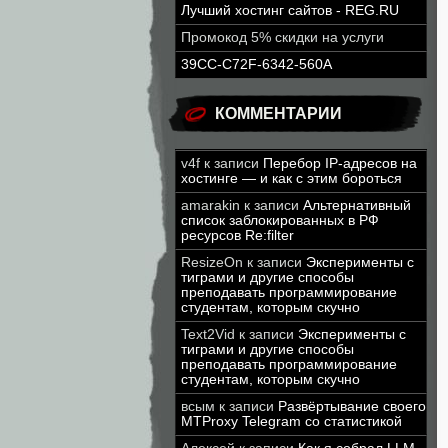
Лучший хостинг сайтов - REG.RU
Промокод 5% скидки на услуги
39CC-C72F-6342-560A
КОММЕНТАРИИ
v4f
к записи
Перебор IP-адресов на
хостинге — и как с этим бороться
amarakin
к записи
Альтернативный
список заблокированных в РФ
ресурсов Re:filter
ResizeOn
к записи
Эксперименты с
тиграми и другие способы
преподавать программирование
студентам, которым скучно
Text2Vid
к записи
Эксперименты с
тиграми и другие способы
преподавать программирование
студентам, которым скучно
всым
к записи
Развёртывание своего
MTProxy Telegram со статистикой