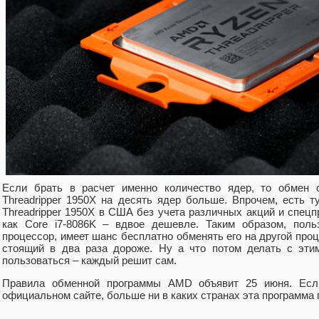
Если брать в расчет именно количество ядер, то обмен 
Threadripper 1950X на десять ядер больше. Впрочем, есть т
Threadripper 1950X в США без учета различных акций и спецп
как Core i7-8086K – вдвое дешевле. Таким образом, поль
процессор, имеет шанс бесплатно обменять его на другой про
стоящий в два раза дороже. Ну а что потом делать с эти
пользоваться – каждый решит сам.
Правила обменной программы AMD объявит 25 июня. Если
официальном сайте, больше ни в каких странах эта программа 