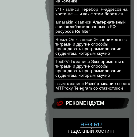
на коленке
v4f
к записи
Перебор IP-адресов на
хостинге — и как с этим бороться
amarakin
к записи
Альтернативный
список заблокированных в РФ
ресурсов Re:filter
ResizeOn
к записи
Эксперименты с
тиграми и другие способы
преподавать программирование
студентам, которым скучно
Text2Vid
к записи
Эксперименты с
тиграми и другие способы
преподавать программирование
студентам, которым скучно
всым
к записи
Развёртывание своего
MTProxy Telegram со статистикой
РЕКОМЕНДУЕМ
REG.RU
надежный хостинг