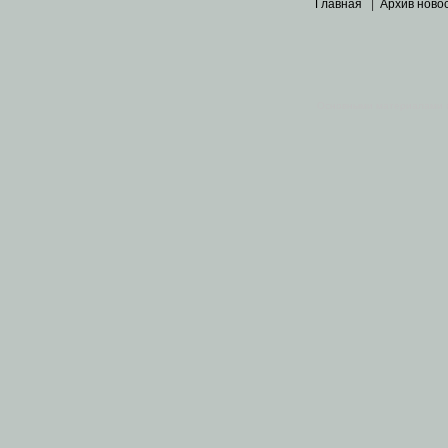
Главная
|
Архив ново
Основными материалами 