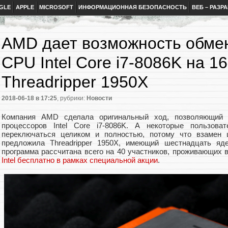
GLE
APPLE
MICROSOFT
ИНФОРМАЦИОННАЯ БЕЗОПАСНОСТЬ
ВЕБ – РАЗР
AMD дает возможность обме
CPU Intel Core i7-8086K на 1
Threadripper 1950X
2018-06-18
в 17:25
, рубрики:
Новости
Компания AMD сделала оригинальный ход, позволяющий о
процессоров Intel Core i7-8086K. А некоторые пользова
переключаться целиком и полностью, потому что взамен 
предложила Threadripper 1950X, имеющий шестнадцать яде
программа рассчитана всего на 40 участников, проживающих
Intel бесплатно в рамках специальной акции
.