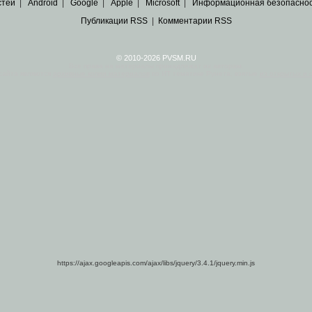
стей
|
Android
|
Google
|
Apple
|
Microsoft
|
Информационная безопасно
Публикации RSS
|
Комментарии RSS
© 2010-2026 PVSM.RU
Все права на материалы принадлежат их авторам.
сайта являются
архивные копии материалов
по ИТ тематике Рунета, взятые
из открытых и 
https://ajax.googleapis.com/ajax/libs/jquery/3.4.1/jquery.min.js