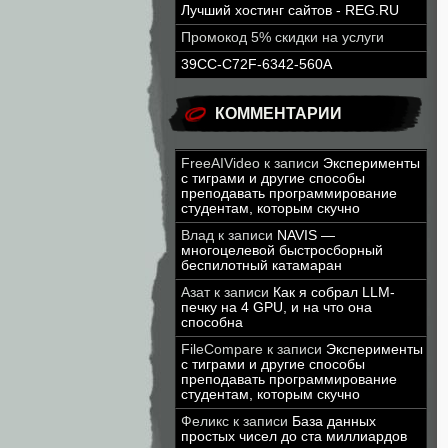
Лучший хостинг сайтов - REG.RU
Промокод 5% скидки на услуги
39CC-C72F-6342-560A
КОММЕНТАРИИ
FreeAIVideo
к записи
Эксперименты
с тиграми и другие способы
преподавать программирование
студентам, которым скучно
Влад
к записи
NAVIS —
многоцелевой быстросборный
беспилотный катамаран
Азат
к записи
Как я собрал LLM-
печку на 4 GPU, и на что она
способна
FileCompare
к записи
Эксперименты
с тиграми и другие способы
преподавать программирование
студентам, которым скучно
Феликс
к записи
База данных
простых чисел до ста миллиардов