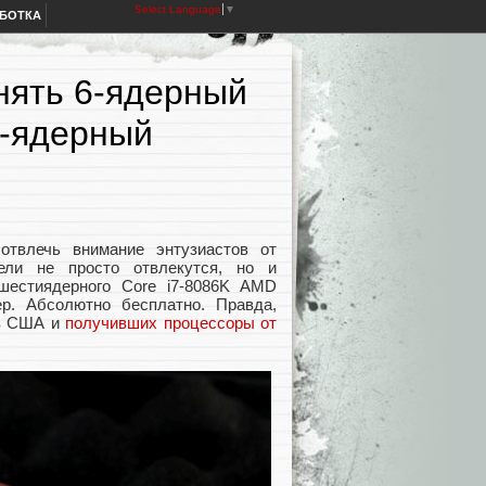
Select Language
▼
АБОТКА
нять 6-ядерный
6-ядерный
твлечь внимание энтузиастов от
тели не просто отвлекутся, но и
шестиядерного Core i7-8086K AMD
р. Абсолютно бесплатно. Правда,
 в США и
получивших процессоры от