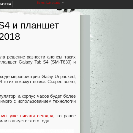
Select Language
▼
АБОТКА
S4 и планшет
 2018
ла решение разнести анонсы таких
планшет Galaxy Tab S4 (SM-T830) и
 ходе мероприятрия Galay Unpacked,
4 то их покажут позже. Скорее всего,
улятор, а корпус часов будет более
димого с использованием технологии
 мы уже писали сегодня
, то ранее
ли в августе этого года.