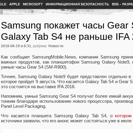
GLE
APPLE
MICROSOFT
ИНФОРМАЦИОННАЯ БЕЗОПАСНОСТЬ
ВЕБ – РАЗР
Samsung покажет часы Gear 
Galaxy Tab S4 не раньше IFA
2018-06-19
в 6:31
, рубрики:
Новости
Как сообщает SamsungMobile.News, компания Samsung приня
важных продуктов, как планшетофон Samsung Galaxy Note9, 
умные часы Gear S4 (SM-R800).
Точнее, Samsung Galaxy Note9 будет представлен отдельно в
которое пройдет 9 августа. Что касается Galaxy Tab S4 и Gear S
это состоится на выставке IFA 2018.
Напомним, умные Samsung Gear S4 получат более емкий аккум
тонким благодаря использованию нового процессора, произво
Panel Level Packaging.
Что касается планшета Samsung Galaxy Tab S4, о
котором
источники заявили, что его анонс может состояться уже в июле и