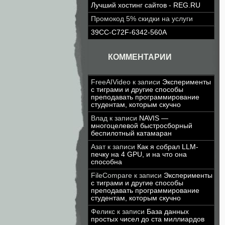
Лучший хостинг сайтов - REG.RU
Промокод 5% скидки на услуги
39CC-C72F-6342-560A
КОММЕНТАРИИ
FreeAIVideo
к записи
Эксперименты
с тиграми и другие способы
преподавать программирование
студентам, которым скучно
Влад
к записи
NAVIS —
многоцелевой быстросборный
беспилотный катамаран
Азат
к записи
Как я собрал LLM-
печку на 4 GPU, и на что она
способна
FileCompare
к записи
Эксперименты
с тиграми и другие способы
преподавать программирование
студентам, которым скучно
Феликс
к записи
База данных
простых чисел до ста миллиардов