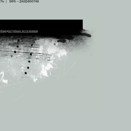
сть
|
Веб – разработка
общедоступных источников
.