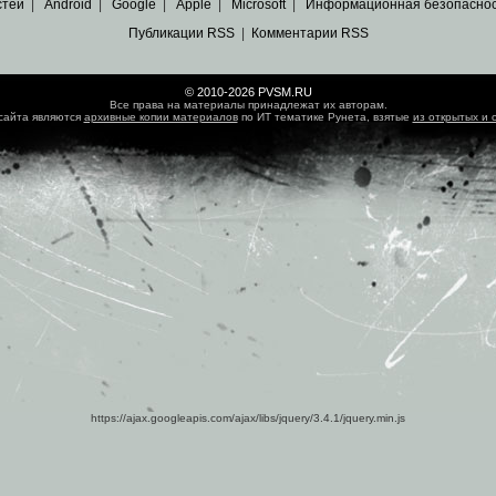
стей
|
Android
|
Google
|
Apple
|
Microsoft
|
Информационная безопасно
Публикации RSS
|
Комментарии RSS
© 2010-2026 PVSM.RU
Все права на материалы принадлежат их авторам.
сайта являются
архивные копии материалов
по ИТ тематике Рунета, взятые
из открытых и 
https://ajax.googleapis.com/ajax/libs/jquery/3.4.1/jquery.min.js