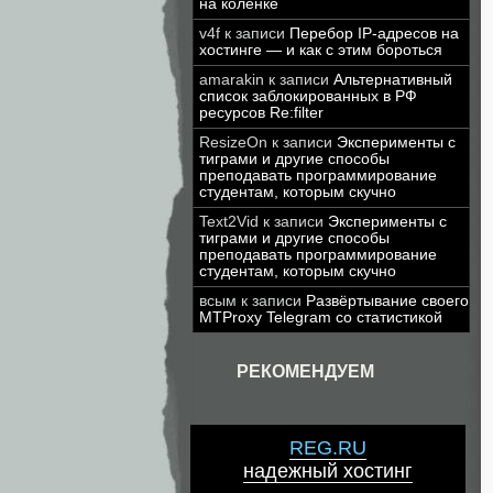
на коленке
v4f
к записи
Перебор IP-адресов на
хостинге — и как с этим бороться
amarakin
к записи
Альтернативный
список заблокированных в РФ
ресурсов Re:filter
ResizeOn
к записи
Эксперименты с
тиграми и другие способы
преподавать программирование
студентам, которым скучно
Text2Vid
к записи
Эксперименты с
тиграми и другие способы
преподавать программирование
студентам, которым скучно
всым
к записи
Развёртывание своего
MTProxy Telegram со статистикой
РЕКОМЕНДУЕМ
REG.RU
надежный хостинг