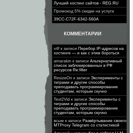
Лучший хостинг сайтов - REG.RU
Промокод 5% скидки на услуги
39CC-C72F-6342-560A
КОММЕНТАРИИ
v4f
к записи
Перебор IP-адресов на
хостинге — и как с этим бороться
amarakin
к записи
Альтернативный
список заблокированных в РФ
ресурсов Re:filter
ResizeOn
к записи
Эксперименты с
тиграми и другие способы
преподавать программирование
студентам, которым скучно
Text2Vid
к записи
Эксперименты с
тиграми и другие способы
преподавать программирование
студентам, которым скучно
всым
к записи
Развёртывание своего
MTProxy Telegram со статистикой