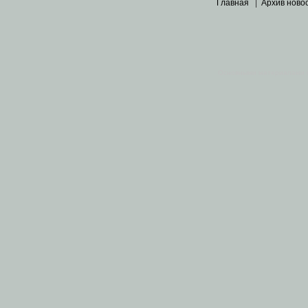
Главная
|
Архив ново
Основными материалами 