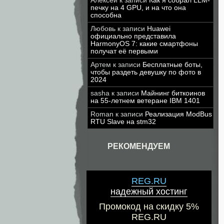
Алексей
к записи
Как я собрал LLM-
печку на 4 GPU, и на что она
способна
Любовь
к записи
Huawei
официально представила
HarmonyOS 7: какие смартфоны
получат её первыми
Артем
к записи
Бесплатные боты,
чтобы раздеть девушку по фото в
2024
sasha
к записи
Майнинг биткоинов
на 55-летнем ветеране IBM 1401
Roman
к записи
Реализация ModBus
RTU Slave на stm32
РЕКОМЕНДУЕМ
REG.RU
надежный хостинг
Промокод на скидку 5%
REG.RU