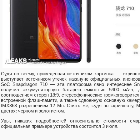
Судя по всему, приведенная источником картинка — скринш
выступает источником утечек накануне официальных анонсов
SoC Snapdragon 710 — эта платформа явно интереснее Sna
получил аккумуляторную батарею емкостью 5400 мА·ч, 
соотношением сторон 18:9, стереофонические громкоговорители
встроенной флэш-памяти, а также сдвоенную основную камеру
IMX363 разрешением 12 Мп. Опять же, судя по скриншоту, M
цветах: черном и золотистом.
Увы, никаких подробностей относительно стоимости сма
официальная премьера устройства состоится 3 июля.